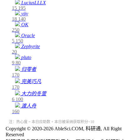
LuciusLLLX
15
195
yiiy
18
140
OK
250
Oracle
5
150
Zephyrite
20
pluto
9
80
归零者
170
完美巧凡
170
大力的冬萱
6
100
渡人舟
160
注：热心度 = 本日应助数 + 本日被采纳获取积分÷10
Copyright © 2020-2026 AbleSci.COM, 科研通, All Right
Reserved