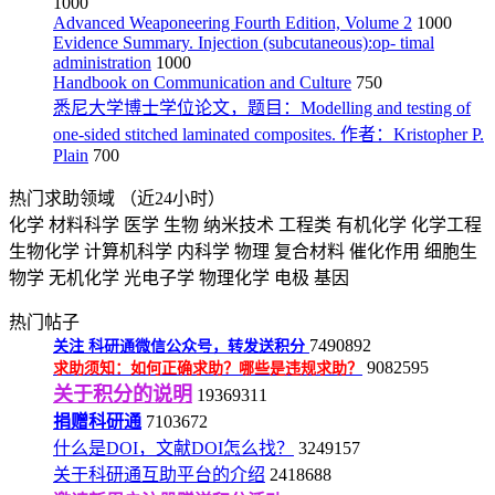
1000
Advanced Weaponeering Fourth Edition, Volume 2
1000
Evidence Summary. Injection (subcutaneous):op- timal
administration
1000
Handbook on Communication and Culture
750
悉尼大学博士学位论文，题目：Modelling and testing of
one-sided stitched laminated composites. 作者：Kristopher P.
Plain
700
热门求助领域
（近24小时）
化学
材料科学
医学
生物
纳米技术
工程类
有机化学
化学工程
生物化学
计算机科学
内科学
物理
复合材料
催化作用
细胞生
物学
无机化学
光电子学
物理化学
电极
基因
热门帖子
7490892
关注
科研通微信公众号，转发送积分
9082595
求助须知：如何正确求助？哪些是违规求助？
关于积分的说明
19369311
捐赠科研通
7103672
什么是DOI，文献DOI怎么找？
3249157
关于科研通互助平台的介绍
2418688