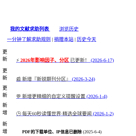
我的文献求助列表
浏览历史
一分钟了解求助规则
|
捐赠本站
|
历史今天
更
新
⚡
2026年影响因子、分区
已更新！
(2026-6-17)
更
新
📰 新增『新锐期刊分区』
(2026-3-24)
更
新
💬 新增更精细的自定义提醒设置
(2026-1-4)
新
增
🕒 每天60秒读懂世界·精选全球要闻
(2026-1-2)
新
增
PDF的下载单位、IP信息已删除
(2025-6-4)