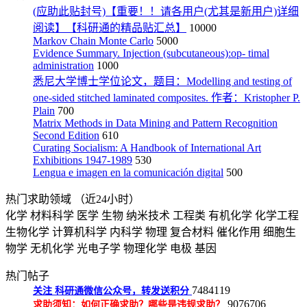
(应助此贴封号)【重要！！请各用户(尤其是新用户)详细
阅读】【科研通的精品贴汇总】
10000
Markov Chain Monte Carlo
5000
Evidence Summary. Injection (subcutaneous):op- timal
administration
1000
悉尼大学博士学位论文，题目：Modelling and testing of
one-sided stitched laminated composites. 作者：Kristopher P.
Plain
700
Matrix Methods in Data Mining and Pattern Recognition
Second Edition
610
Curating Socialism: A Handbook of International Art
Exhibitions 1947-1989
530
Lengua e imagen en la comunicación digital
500
热门求助领域
（近24小时）
化学
材料科学
医学
生物
纳米技术
工程类
有机化学
化学工程
生物化学
计算机科学
内科学
物理
复合材料
催化作用
细胞生
物学
无机化学
光电子学
物理化学
电极
基因
热门帖子
7484119
关注
科研通微信公众号，转发送积分
9076706
求助须知：如何正确求助？哪些是违规求助？