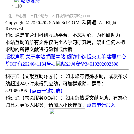
能帮就帮
4
110
注：热心度 = 本日应助数 + 本日被采纳获取积分÷10
Copyright © 2020-2026 AbleSci.COM, 科研通, All Right
Reserved
科研通是非营利科研互助平台，不忘初心，为科研助力
本站互助的所有文件仅供个人学习研究用，禁止任何人把
求助的所得文献进行盈利或传播
版权声明
关于本站
捐赠本站
帮助中心
提交工单
客服中心
皖ICP备2024041134号-1
皖公网安备34019202002308
科研通【文献互助QQ群】：如果您有特殊求助，或发布求
助超过24小时未得到应助，可加群求助，群号：
821889395
【点击一键加群】
科研通【志愿服务QQ群】：如果您热爱文献互助，有热心
愿意为更多人服务，请加入小伙伴群，
点击申请加入