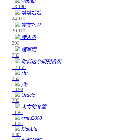
wenhui
18
190
嘻嘻哈哈
24
110
完美巧凡
20
110
渡人舟
290
诸军则
280
你嵙这个期刊没买
12
155
hhh
260
yiiy
13
90
Oracle
200
大力的冬萱
11
80
arniu2008
11
80
XiaoLiu
8
85