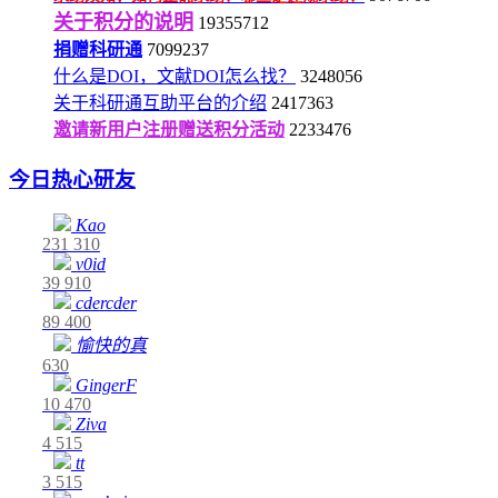
关于积分的说明
19355712
捐赠科研通
7099237
什么是DOI，文献DOI怎么找？
3248056
关于科研通互助平台的介绍
2417363
邀请新用户注册赠送积分活动
2233476
今日热心研友
Kao
231
310
v0id
39
910
cdercder
89
400
愉快的真
630
GingerF
10
470
Ziva
4
515
tt
3
515