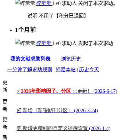
碎觉觉
Lv0
求助人
关闭了本次求助。
说明
不用了【积分已退回】
1个月前
碎觉觉
Lv0
求助人
发起了本次求助
我的文献求助列表
浏览历史
一分钟了解求助规则
|
捐赠本站
|
历史今天
更
新
⚡
2026年影响因子、分区
已更新！
(2026-6-17)
更
新
📰 新增『新锐期刊分区』
(2026-3-24)
更
新
💬 新增更精细的自定义提醒设置
(2026-1-4)
新