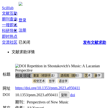
SciHub
文献互助
期刊查询
登录
一搜即达
注册
科研导航
即时热点
交流社区
已关闭
发布
文献
求助
文献求助详情
Repetition in Shostakovich's Music: A Lacanian
Perspective
标题
相关领域
重复（修辞手法）
透视图（图形）
艺术
美学
视觉艺术
哲学
语言学
https://doi.org/10.1353/pnm.2023.a950411
网址
DOI
10.1353/pnm.2023.a950411
doi
复制
期刊：Perspectives of New Music
其它
作者：Ali Yansori