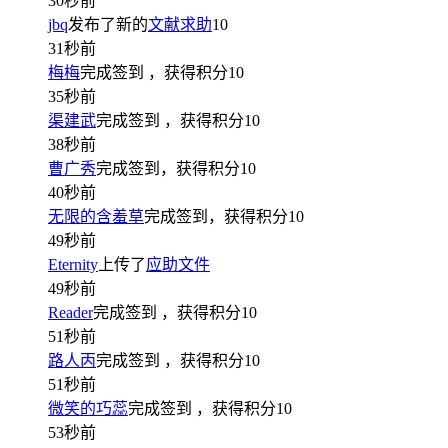
30秒前
jbq
发布了新的
文献求助
10
31秒前
梅梅
完成签到
，获得积分
10
35秒前
渠建武
完成签到
，获得积分
10
38秒前
曹广秀
完成签到，获得积分
10
40秒前
无限的含羞草
完成签到，获得积分
10
49秒前
Eternity
上传了
应助文件
49秒前
Reader
完成签到
，获得积分
10
51秒前
路人丙
完成签到
，获得积分
10
51秒前
微笑的巧蕊
完成签到
，获得积分
10
53秒前