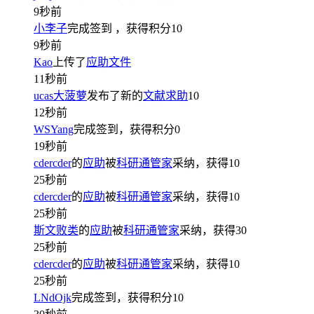
9秒前
小李子
完成签到
，获得积分
10
9秒前
Kao
上传了
应助文件
11秒前
ucas大菠萝
发布了新的
文献求助
10
12秒前
WSYang
完成签到，获得积分
0
19秒前
cdercder
的
应助
被
科研通管家
采纳，获得
10
25秒前
cdercder
的
应助
被
科研通管家
采纳，获得
10
25秒前
斯文败类
的
应助
被
科研通管家
采纳，获得
30
25秒前
cdercder
的
应助
被
科研通管家
采纳，获得
10
25秒前
LNdOjk
完成签到，获得积分
10