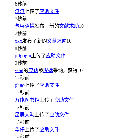
6秒前
淇淇
上传了
应助文件
7秒前
包容语蝶
发布了新的
文献求助
10
7秒前
xxx
发布了新的
文献求助
10
8秒前
prigogin
上传了
应助文件
9秒前
v0id
的
应助
被
瑆姀
采纳，获得
10
12秒前
pluto
上传了
应助文件
12秒前
万能图书馆
上传了
应助文件
13秒前
星辰大海
上传了
应助文件
13秒前
华仔
上传了
应助文件
14秒前