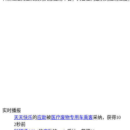
实时播报
天天快乐
的
应助
被
医疗废物专用车乘客
采纳，获得
10
2秒前