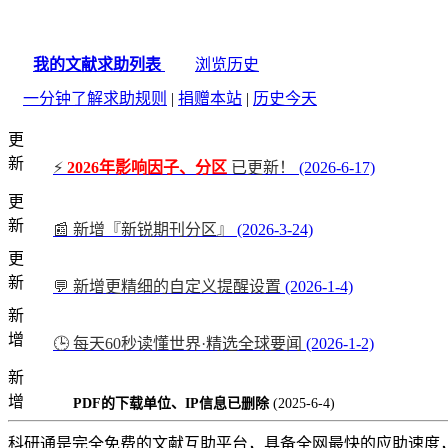
我的文献求助列表
浏览历史
一分钟了解求助规则
|
捐赠本站
|
历史今天
更
新
⚡
2026年影响因子、分区
已更新！
(2026-6-17)
更
新
📰 新增『新锐期刊分区』
(2026-3-24)
更
新
💬 新增更精细的自定义提醒设置
(2026-1-4)
新
增
🕒 每天60秒读懂世界·精选全球要闻
(2026-1-2)
新
增
PDF的下载单位、IP信息已删除
(2025-6-4)
科研通是完全免费的文献互助平台，具备全网最快的应助速度