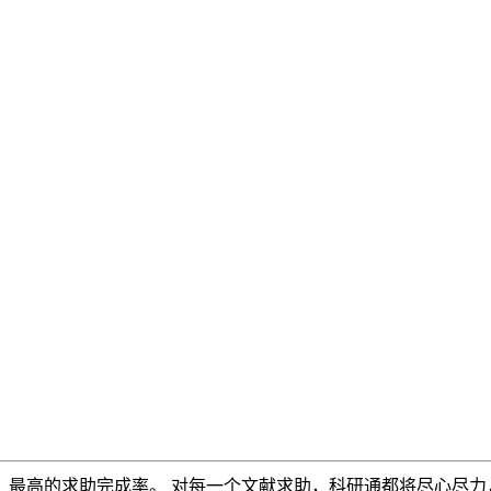
，最高的求助完成率。 对每一个文献求助，科研通都将尽心尽力