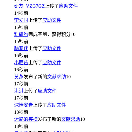
研友_VZG7GZ
上传了
应助文件
14秒前
李爱国
上传了
应助文件
15秒前
科研狗
完成签到，获得积分
10
15秒前
脑洞疼
上传了
应助文件
16秒前
小蘑菇
上传了
应助文件
16秒前
黄燕
发布了新的
文献求助
10
17秒前
淇淇
上传了
应助文件
17秒前
深情安青
上传了
应助文件
18秒前
迷路的笑槐
发布了新的
文献求助
10
18秒前