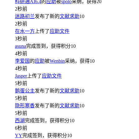
科研通AI6.4
的
应助
被
spolo
采纳，获得
20
2秒前
迷路初兰
发布了新的
文献求助
10
2秒前
在水一方
上传了
应助文件
3秒前
asuna
完成签到，获得积分
10
4秒前
李爱国
的
应助
被
Wenbin
采纳，获得
10
4秒前
Jasper
上传了
应助文件
5秒前
鹅蛋公主
发布了新的
文献求助
10
5秒前
隐形寒香
发布了新的
文献求助
10
5秒前
西湖
完成签到，获得积分
10
6秒前
YY
完成签到，获得积分
10