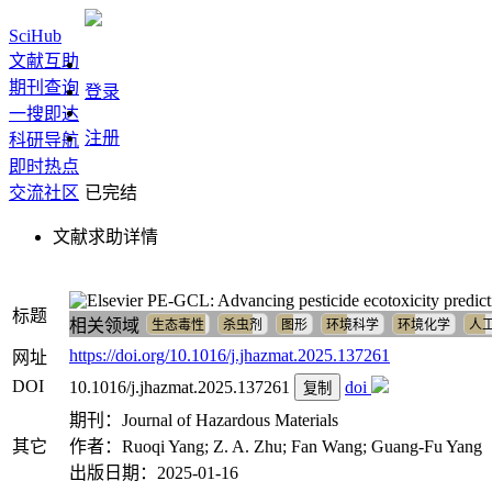
SciHub
文献互助
期刊查询
登录
一搜即达
注册
科研导航
即时热点
交流社区
已完结
文献求助详情
PE-GCL: Advancing pesticide ecotoxicity predicti
标题
相关领域
生态毒性
杀虫剂
图形
环境科学
环境化学
人
https://doi.org/10.1016/j.jhazmat.2025.137261
网址
DOI
10.1016/j.jhazmat.2025.137261
doi
复制
期刊：Journal of Hazardous Materials
其它
作者：Ruoqi Yang; Z. A. Zhu; Fan Wang; Guang‐Fu Yang
出版日期：2025-01-16