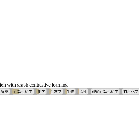
on with graph contrastive learning
工智能
计算机科学
化学
生态学
生物
毒性
理论计算机科学
有机化学