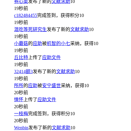
卷心菜
发布了新的
文献求助
10
19秒前
c182484455
完成签到，获得积分
10
19秒前
混吃等死研究生
发布了新的
文献求助
10
19秒前
小蘑菇
的
应助
被
机智的小七
采纳，获得
10
19秒前
丘比特
上传了
应助文件
19秒前
32414额3
发布了新的
文献求助
10
19秒前
所所
的
应助
被
安宁盛世
采纳，获得
10
20秒前
情怀
上传了
应助文件
20秒前
一枝梅
完成签到，获得积分
10
20秒前
Wenbin
发布了新的
文献求助
10