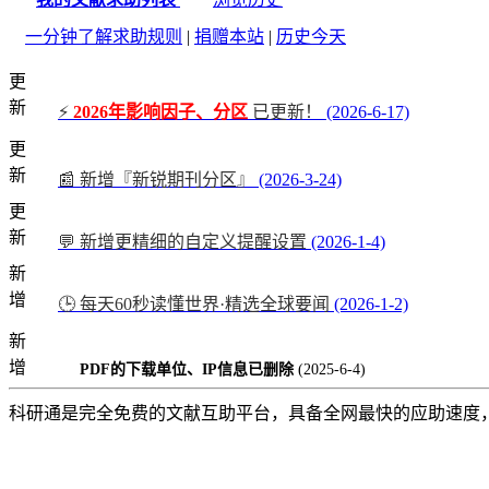
一分钟了解求助规则
|
捐赠本站
|
历史今天
更
新
⚡
2026年影响因子、分区
已更新！
(2026-6-17)
更
新
📰 新增『新锐期刊分区』
(2026-3-24)
更
新
💬 新增更精细的自定义提醒设置
(2026-1-4)
新
增
🕒 每天60秒读懂世界·精选全球要闻
(2026-1-2)
新
增
PDF的下载单位、IP信息已删除
(2025-6-4)
科研通是完全免费的文献互助平台，具备全网最快的应助速度