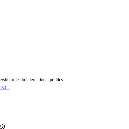
ship roles in international politics
53...
积分