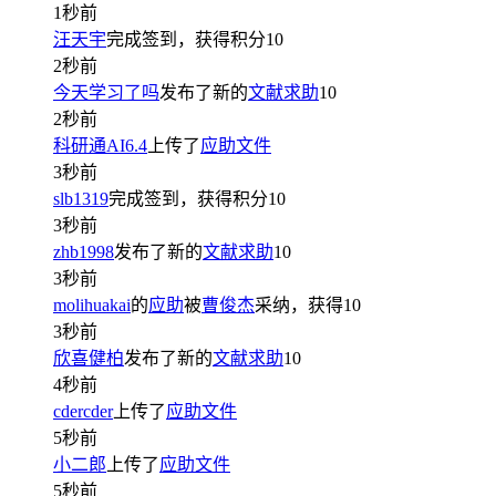
1秒前
汪天宇
完成签到，获得积分
10
2秒前
今天学习了吗
发布了新的
文献求助
10
2秒前
科研通AI6.4
上传了
应助文件
3秒前
slb1319
完成签到，获得积分
10
3秒前
zhb1998
发布了新的
文献求助
10
3秒前
molihuakai
的
应助
被
曹俊杰
采纳，获得
10
3秒前
欣喜健柏
发布了新的
文献求助
10
4秒前
cdercder
上传了
应助文件
5秒前
小二郎
上传了
应助文件
5秒前