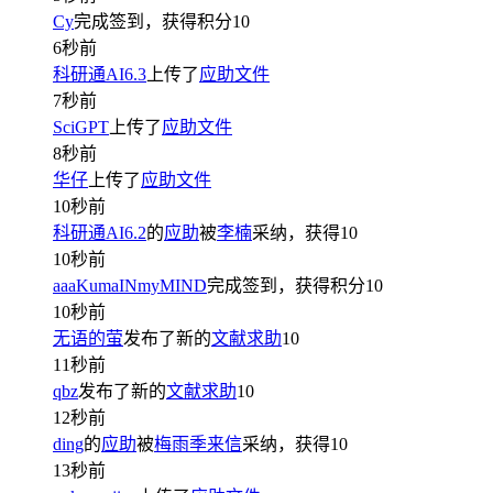
Cy
完成签到，获得积分
10
6秒前
科研通AI6.3
上传了
应助文件
7秒前
SciGPT
上传了
应助文件
8秒前
华仔
上传了
应助文件
10秒前
科研通AI6.2
的
应助
被
李楠
采纳，获得
10
10秒前
aaaKumaINmyMIND
完成签到，获得积分
10
10秒前
无语的萤
发布了新的
文献求助
10
11秒前
qbz
发布了新的
文献求助
10
12秒前
ding
的
应助
被
梅雨季来信
采纳，获得
10
13秒前