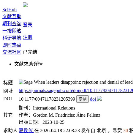
SciHub
文献互助
期刊查询
登录
一搜即达
注册
科研导航
即时热点
交流社区
已完结
文献求助详情
When leaders disappoint: rejection and denial of leader
标题
https://journals.sagepub.com/doi/pdf/10.1177/0047117823120
网址
DOI
10.1177/00471178231205399
doi
复制
期刊：International Relations
其它
作者：Gordon M. Friedrichs; Áine Fellenz
出版日期：2023-10-25
求助人
夏侯仪
在 2026-04-18 22:08:23 发布自
北京
，悬赏
30