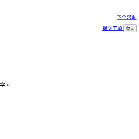
下个求助
提交工单
留言
学习