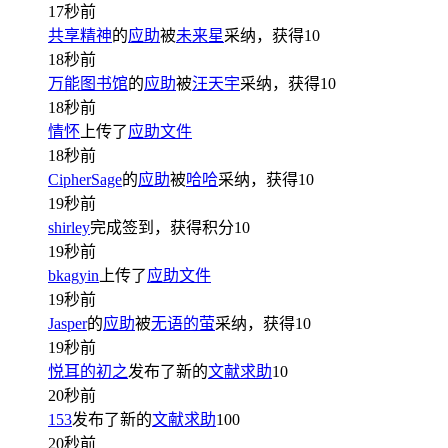
17秒前
共享精神
的
应助
被
未来星
采纳，获得
10
18秒前
万能图书馆
的
应助
被
汪天宇
采纳，获得
10
18秒前
情怀
上传了
应助文件
18秒前
CipherSage
的
应助
被
哈哈
采纳，获得
10
19秒前
shirley
完成签到，获得积分
10
19秒前
bkagyin
上传了
应助文件
19秒前
Jasper
的
应助
被
无语的萤
采纳，获得
10
19秒前
悦耳的初之
发布了新的
文献求助
10
20秒前
153
发布了新的
文献求助
100
20秒前