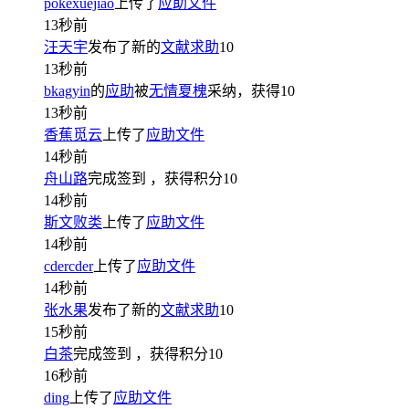
pokexuejiao
上传了
应助文件
13秒前
汪天宇
发布了新的
文献求助
10
13秒前
bkagyin
的
应助
被
无情夏槐
采纳，获得
10
13秒前
香蕉觅云
上传了
应助文件
14秒前
舟山路
完成签到
，获得积分
10
14秒前
斯文败类
上传了
应助文件
14秒前
cdercder
上传了
应助文件
14秒前
张水果
发布了新的
文献求助
10
15秒前
白茶
完成签到
，获得积分
10
16秒前
ding
上传了
应助文件