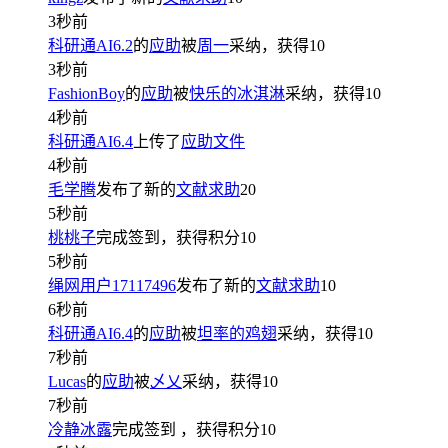
3秒前
科研通AI6.2
的
应助
被
周一
采纳，获得
10
3秒前
FashionBoy
的
应助
被
快乐的冰淇淋
采纳，获得
10
4秒前
科研通AI6.4
上传了
应助文件
4秒前
毛学腾
发布了新的
文献求助
20
5秒前
桃桃子
完成签到，获得积分
10
5秒前
绳网用户17117496
发布了新的
文献求助
10
6秒前
科研通AI6.4
的
应助
被
坦率的鸡翅
采纳，获得
10
7秒前
Lucas
的
应助
被
乄乂
采纳，获得
10
7秒前
冷静冰露
完成签到
，获得积分
10