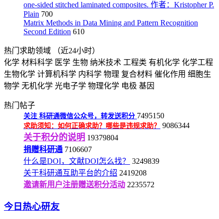
one-sided stitched laminated composites. 作者：Kristopher P.
Plain
700
Matrix Methods in Data Mining and Pattern Recognition
Second Edition
610
热门求助领域
（近24小时）
化学
材料科学
医学
生物
纳米技术
工程类
有机化学
化学工程
生物化学
计算机科学
内科学
物理
复合材料
催化作用
细胞生
物学
无机化学
光电子学
物理化学
电极
基因
热门帖子
7495150
关注
科研通微信公众号，转发送积分
9086344
求助须知：如何正确求助？哪些是违规求助？
关于积分的说明
19379804
捐赠科研通
7106607
什么是DOI，文献DOI怎么找？
3249839
关于科研通互助平台的介绍
2419208
邀请新用户注册赠送积分活动
2235572
今日热心研友