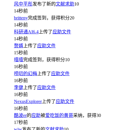
风中平彤
发布了新的
文献求助
10
14秒前
britteny
完成签到，获得积分
20
14秒前
科研通AI6.4
上传了
应助文件
14秒前
赘婿
上传了
应助文件
15秒前
嘻嘻
完成签到，获得积分
10
16秒前
唠叨的幻梅
上传了
应助文件
16秒前
李健
上传了
应助文件
16秒前
NexusExplorer
上传了
应助文件
16秒前
酷波er
的
应助
被
爱吃饭的黄哥
采纳，获得
30
17秒前
wjw
发布了新的
文献求助
10