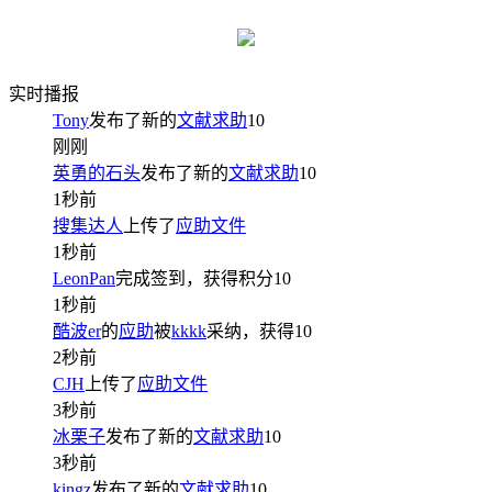
实时播报
Tony
发布了新的
文献求助
10
刚刚
英勇的石头
发布了新的
文献求助
10
1秒前
搜集达人
上传了
应助文件
1秒前
LeonPan
完成签到，获得积分
10
1秒前
酷波er
的
应助
被
kkkk
采纳，获得
10
2秒前
CJH
上传了
应助文件
3秒前
冰栗子
发布了新的
文献求助
10
3秒前
kingz
发布了新的
文献求助
10