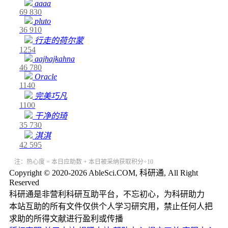
aaaa
69
830
pluto
36
910
行走的荷尔蒙
1254
aajhajkahna
46
780
Oracle
1140
完美巧凡
1100
干净的琦
35
730
淇淇
42
595
注：热心度 = 本日应助数 + 本日被采纳获取积分÷10
Copyright © 2020-2026 AbleSci.COM, 科研通, All Right
Reserved
科研通是非营利科研互助平台，不忘初心，为科研助力
本站互助的所有文件仅供个人学习研究用，禁止任何人把
求助的所得文献进行盈利或传播