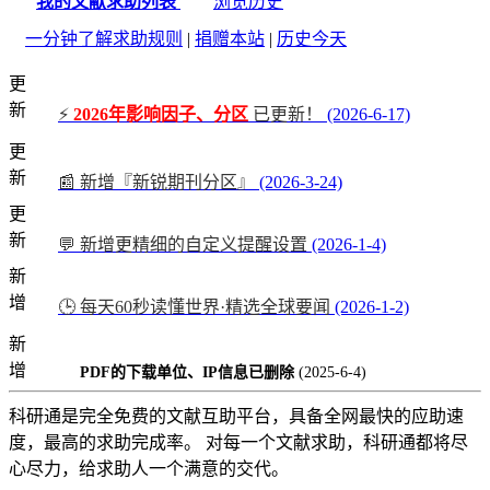
我的文献求助列表
浏览历史
一分钟了解求助规则
|
捐赠本站
|
历史今天
更
新
⚡
2026年影响因子、分区
已更新！
(2026-6-17)
更
新
📰 新增『新锐期刊分区』
(2026-3-24)
更
新
💬 新增更精细的自定义提醒设置
(2026-1-4)
新
增
🕒 每天60秒读懂世界·精选全球要闻
(2026-1-2)
新
增
PDF的下载单位、IP信息已删除
(2025-6-4)
科研通是完全免费的文献互助平台，具备全网最快的应助速
度，最高的求助完成率。 对每一个文献求助，科研通都将尽
心尽力，给求助人一个满意的交代。