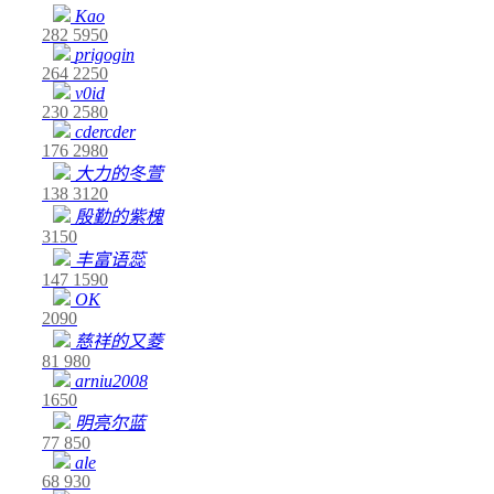
Kao
282
5950
prigogin
264
2250
v0id
230
2580
cdercder
176
2980
大力的冬萱
138
3120
殷勤的紫槐
3150
丰富语蕊
147
1590
OK
2090
慈祥的又菱
81
980
arniu2008
1650
明亮尔蓝
77
850
ale
68
930