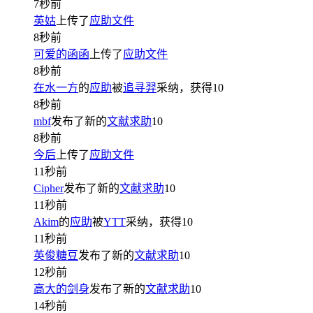
7秒前
英姑
上传了
应助文件
8秒前
可爱的函函
上传了
应助文件
8秒前
在水一方
的
应助
被
追寻羿
采纳，获得
10
8秒前
mbf
发布了新的
文献求助
10
8秒前
今后
上传了
应助文件
11秒前
Cipher
发布了新的
文献求助
10
11秒前
Akim
的
应助
被
YTT
采纳，获得
10
11秒前
英俊糖豆
发布了新的
文献求助
10
12秒前
高大的剑身
发布了新的
文献求助
10
14秒前