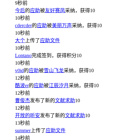
9秒前
今后
的
应助
被
友好赛凤
采纳，获得
10
10秒前
cdercder
的
应助
被
美丽万声
采纳，获得
10
10秒前
大个
上传了
应助文件
10秒前
Lontano
完成签到，获得积分
10
10秒前
v0id
的
应助
被
雪山飞龙
采纳，获得
10
12秒前
酷波er
的
应助
被
江辰汐月
采纳，获得
10
12秒前
曹俊杰
发布了新的
文献求助
10
12秒前
开放的听安
发布了新的
文献求助
10
13秒前
summer
上传了
应助文件
14秒前