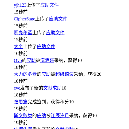
yjh123
上传了
应助文件
15秒前
CipherSage
上传了
应助文件
15秒前
明亮尔蓝
上传了
应助文件
15秒前
大个
上传了
应助文件
16秒前
Ov5
的
应助
被
潇洒哥
采纳，获得
10
18秒前
大力的冬萱
的
应助
被
超级绮波
采纳，获得
20
18秒前
eve
发布了新的
文献求助
10
18秒前
逸思宸
完成签到，获得积分
10
19秒前
斯文败类
的
应助
被
江辰汐月
采纳，获得
10
19秒前