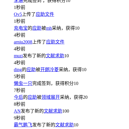
李琳
完成签到
，获得积分
10
1秒前
Ov5
上传了
应助文件
1秒前
充电宝
的
应助
被
mh
采纳，获得
10
4秒前
arniu2008
上传了
应助文件
4秒前
muzi
发布了新的
文献求助
10
4秒前
ding
的
应助
被
开朗冷菱
采纳，获得
10
5秒前
懒虫一只
完成签到，获得积分
10
7秒前
今后
的
应助
被
领域展开
采纳，获得
20
8秒前
AN
发布了新的
文献求助
100
9秒前
霸气鹏飞
发布了新的
文献求助
10