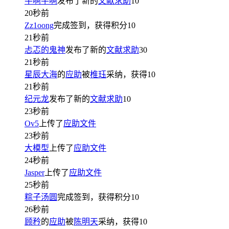
牛啊牛啊
发布了新的
文献求助
10
20秒前
Zz1oong
完成签到，获得积分
10
21秒前
忐忑的鬼神
发布了新的
文献求助
30
21秒前
星辰大海
的
应助
被
椎珏
采纳，获得
10
21秒前
纪元龙
发布了新的
文献求助
10
23秒前
Ov5
上传了
应助文件
23秒前
大模型
上传了
应助文件
24秒前
Jasper
上传了
应助文件
25秒前
粽子汤圆
完成签到，获得积分
10
26秒前
顾矜
的
应助
被
陈明天
采纳，获得
10