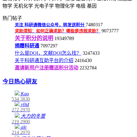
物学
无机化学
光电子学
物理化学
电极
基因
热门帖子
7480317
关注
科研通微信公众号，转发送积分
9073777
求助须知：如何正确求助？哪些是违规求助？
关于积分的说明
19349789
捐赠科研通
7097297
什么是DOI，文献DOI怎么找？
3247433
关于科研通互助平台的介绍
2416430
邀请新用户注册赠送积分活动
2232784
今日热心研友
Kao
534
3830
v0id
272
2970
大力的冬萱
219
2900
ale
214
2070