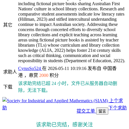
including fictional picture books sharing Australian First
Nations' culture in school library collections. Research and
comparative student assessments indicate low literacy rates
(Hillman, 2023) and stifled intercultural understanding
continue to impact Australian society. Addressing these
其它
concerns through concerted efforts to diversify school
library collections and explicit teaching across learning
areas using fictional picture books is assisted by teacher
librarians (TLs) whose curriculum and library collection
knowledge (ALIA, 2022) helps foster 21st century skills
such as critical thinking, communication and social
responsibility in students (Department of Education, 2022).
CyrusSo524
在 2026-05-11 10:19:16 发布自
中国香
求助人
港
，悬赏
2000
积分
该求助完结已超 24 小时，文件已从服务器自动删
下载
除，无法下载。
上个求
助
下个求助
提交工单
留言
该求助已完结，感谢关注