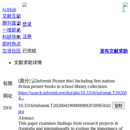
立秋
SciHub
文献互助
期刊查询
登录
一搜即达
注册
科研导航
即时热点
交流社区
已完结
发布
文献
求助
文献求助详情
[高分]
Picture this! Including first nations
标题
fiction picture books in school library collections
https://search.informit.org/doi/abs/10.3316/informit.T20260
网址
4...
10.3316/informit.T2026041900000892030965041
复制
DOI
doi
Abstract
This paper examines findings from research projects in
Australia and internationally to explore the importance of