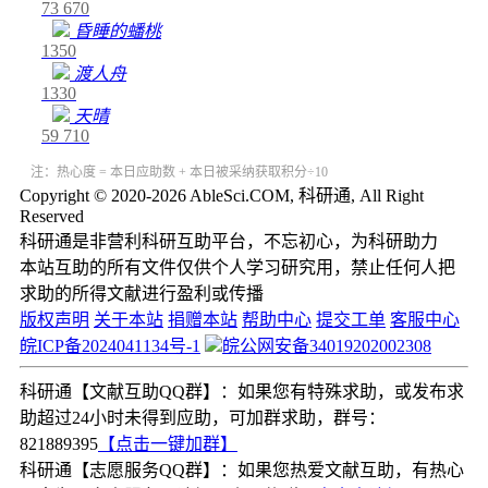
73
670
昏睡的蟠桃
1350
渡人舟
1330
天晴
59
710
注：热心度 = 本日应助数 + 本日被采纳获取积分÷10
Copyright © 2020-2026 AbleSci.COM, 科研通, All Right
Reserved
科研通是非营利科研互助平台，不忘初心，为科研助力
本站互助的所有文件仅供个人学习研究用，禁止任何人把
求助的所得文献进行盈利或传播
版权声明
关于本站
捐赠本站
帮助中心
提交工单
客服中心
皖ICP备2024041134号-1
皖公网安备34019202002308
科研通【文献互助QQ群】：如果您有特殊求助，或发布求
助超过24小时未得到应助，可加群求助，群号：
821889395
【点击一键加群】
科研通【志愿服务QQ群】：如果您热爱文献互助，有热心