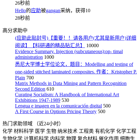
26秒前
Hello
的
应助
被
gangan
采纳，获得
10
28秒前
高分求助中
(应助此贴封号)【重要！！请各用户(尤其是新用户)详细
阅读】【科研通的精品贴汇总】
10000
Evidence Summary. Injection (subcutaneous):op- timal
administration
1000
悉尼大学博士学位论文，题目：Modelling and testing of
one-sided stitched laminated composites. 作者：Kristopher P.
Plain
700
Matrix Methods in Data Mining and Pattern Recognition
Second Edition
610
Curating Socialism: A Handbook of International Art
Exhibitions 1947-1989
530
Lengua e imagen en la comunicación digital
500
A First Course in Options Pricing Theory
500
热门求助领域
（近24小时）
化学
材料科学
医学
生物
纳米技术
工程类
有机化学
化学工程
生物化学
计算机科学
内科学
物理
复合材料
催化作用
细胞生