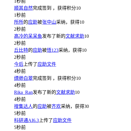
1秒前
顺其自然
完成签到
，获得积分
10
1秒前
所所
的
应助
被
张中山
采纳，获得
10
2秒前
高冷的呆呆鱼
发布了新的
文献求助
10
2秒前
丘比特
的
应助
被
悟123
采纳，获得
10
2秒前
今后
上传了
应助文件
4秒前
缥缈白翠
完成签到
，获得积分
10
4秒前
Rika_Ran
发布了新的
文献求助
10
4秒前
搜集达人
的
应助
被
齐欢
采纳，获得
30
5秒前
科研通AI6.3
上传了
应助文件
5秒前