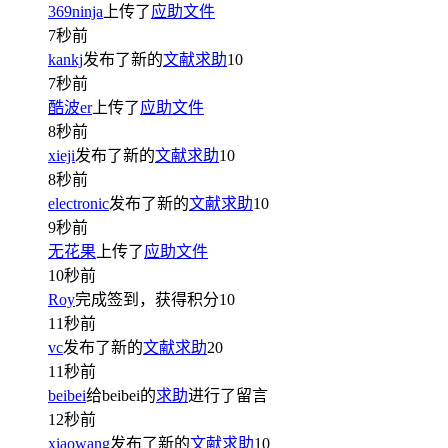
369ninja
上传了
应助文件
7秒前
kankj
发布了新的
文献求助
10
7秒前
酷波er
上传了
应助文件
8秒前
xieji
发布了新的
文献求助
10
8秒前
electronic
发布了新的
文献求助
10
9秒前
无花果
上传了
应助文件
10秒前
Roy
完成签到，获得积分
10
11秒前
vc
发布了新的
文献求助
20
11秒前
beibei
给beibei的
求助
进行了留言
12秒前
xiaowang
发布了新的
文献求助
10