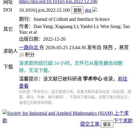
https://doi.org/10.1016/j.jcis.2022.12.100
网址
DOI
10.1016/j.jcis.2022.12.100
doi
复制
期刊：Journal of Colloid and Interface Science
作者：Dan Yang; Xuguang Li; Yanfei Li; Wen Song; Tao
其它
Yan; et al
出版日期：2022-12-20
一路向北
在 2026-05-25 23:44:36 发布自
陕西
，悬赏
求助人
20
积分
该求助完结已超 24 小时，文件已从服务器自动删
下载
除，无法下载。
温馨提示：该文献已被科研通
学术中心
收录，
前往
查看
科研通『学术中心』是文献索引库，收集文献的基本信息（如标题、摘
要、期刊、作者、被引量等），不提供下载功能。如需下载文献全文，
请通过文献求助获取。
上个求
助
下个求助
提交工单
留言