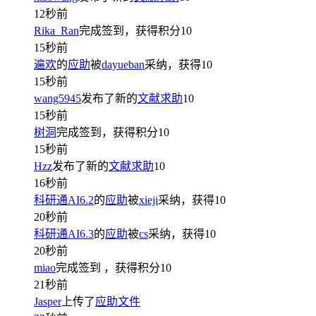
12秒前
Rika_Ran
完成签到，获得积分
10
15秒前
遍欢
的
应助
被
dayueban
采纳，获得
10
15秒前
wang5945
发布了新的
文献求助
10
15秒前
树洞
完成签到，获得积分
10
15秒前
Hzz
发布了新的
文献求助
10
16秒前
科研通AI6.2
的
应助
被
xieji
采纳，获得
10
20秒前
科研通AI6.3
的
应助
被
cs
采纳，获得
10
20秒前
miao
完成签到
，获得积分
10
21秒前
Jasper
上传了
应助文件