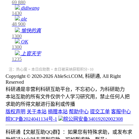
69
880
didiwang
1430
ale
48
900
愉快的真
1300
OK
1300
上官天宇
1235
注：热心度 = 本日应助数 + 本日被采纳获取积分÷10
Copyright © 2020-2026 AbleSci.COM, 科研通, All Right
Reserved
科研通是非营利科研互助平台，不忘初心，为科研助力
本站互助的所有文件仅供个人学习研究用，禁止任何人把
求助的所得文献进行盈利或传播
版权声明
关于本站
捐赠本站
帮助中心
提交工单
客服中心
皖ICP备2024041134号-1
皖公网安备34019202002308
科研通【文献互助QQ群】：如果您有特殊求助，或发布求