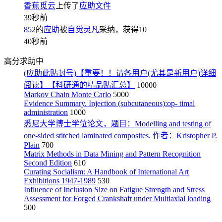
香蕉觅云
上传了
应助文件
39秒前
852
的
应助
被
自觉灵凡
采纳，获得
10
40秒前
高分求助中
(应助此贴封号)【重要！！请各用户(尤其是新用户)详细
阅读】【科研通的精品贴汇总】
10000
Markov Chain Monte Carlo
5000
Evidence Summary. Injection (subcutaneous):op- timal
administration
1000
悉尼大学博士学位论文，题目：Modelling and testing of
one-sided stitched laminated composites. 作者：Kristopher P.
Plain
700
Matrix Methods in Data Mining and Pattern Recognition
Second Edition
610
Curating Socialism: A Handbook of International Art
Exhibitions 1947-1989
530
Influence of Inclusion Size on Fatigue Strength and Stress
Assessment for Forged Crankshaft under Multiaxial loading
500