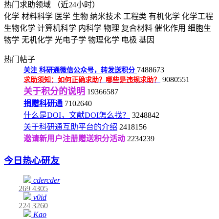
热门求助领域
（近24小时）
化学
材料科学
医学
生物
纳米技术
工程类
有机化学
化学工程
生物化学
计算机科学
内科学
物理
复合材料
催化作用
细胞生
物学
无机化学
光电子学
物理化学
电极
基因
热门帖子
7488673
关注
科研通微信公众号，转发送积分
9080551
求助须知：如何正确求助？哪些是违规求助？
关于积分的说明
19366587
捐赠科研通
7102640
什么是DOI，文献DOI怎么找？
3248842
关于科研通互助平台的介绍
2418156
邀请新用户注册赠送积分活动
2234239
今日热心研友
cdercder
269
4305
v0id
224
3260
Kao