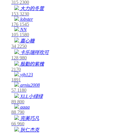
315
2300
大力的冬萱
153
3230
lobster
176
1545
NN
105
1580
嘉心糖
34
2250
卡乐瑞咩吹可
128
980
殷勤的紫槐
2170
yjh123
1891
arniu2008
57
1180
XLL小绿绿
89
800
aaaa
88
790
完美巧凡
66
960
狄仁杰克