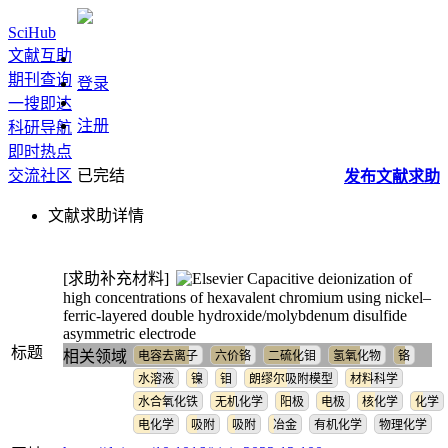
SciHub
文献互助
期刊查询
登录
一搜即达
注册
科研导航
即时热点
交流社区
已完结
发布
文献
求助
文献求助详情
[求助补充材料]
Capacitive deionization of
high concentrations of hexavalent chromium using nickel–
ferric-layered double hydroxide/molybdenum disulfide
asymmetric electrode
标题
相关领域
电容去离子
六价铬
二硫化钼
氢氧化物
铬
水溶液
镍
钼
朗缪尔吸附模型
材料科学
水合氧化铁
无机化学
阳极
电极
核化学
化学
电化学
吸附
吸附
冶金
有机化学
物理化学