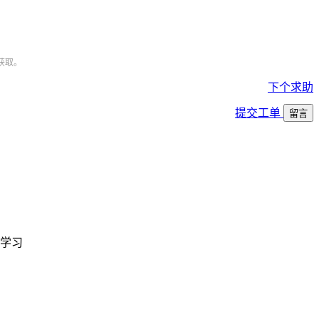
获取。
下个求助
提交工单
留言
学习