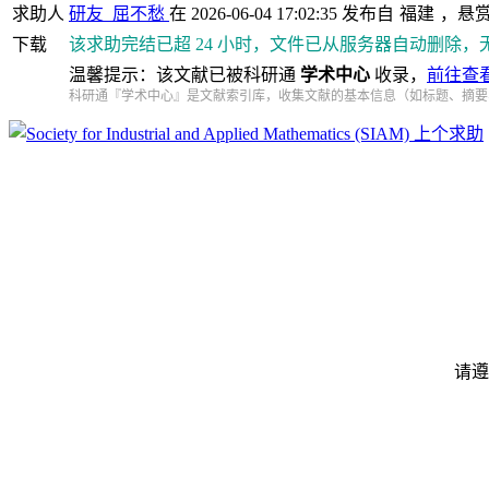
求助人
研友_屈不愁
在 2026-06-04 17:02:35 发布自
福建
，悬
下载
该求助完结已超 24 小时，文件已从服务器自动删除，
温馨提示：该文献已被科研通
学术中心
收录，
前往查
科研通『学术中心』是文献索引库，收集文献的基本信息（如标题、摘要
上个求助
请遵