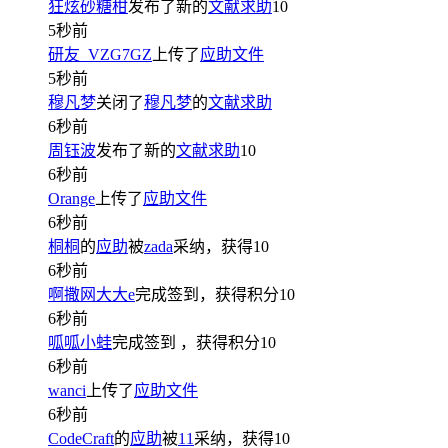
狂炫砂糖柑
发布了新的
文献求助
10
5秒前
研友_VZG7GZ
上传了
应助文件
5秒前
穆凡梦
关闭了
穆凡梦
的
文献求助
6秒前
周钰波
发布了新的
文献求助
10
6秒前
Orange
上传了
应助文件
6秒前
桐桐
的
应助
被
zada
采纳，获得
10
6秒前
啊撒网大大e
完成签到，获得积分
10
6秒前
呱呱小蛙
完成签到
，获得积分
10
6秒前
wanci
上传了
应助文件
6秒前
CodeCraft
的
应助
被
11
采纳，获得
10