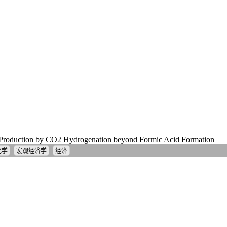
roduction by CO2 Hydrogenation beyond Formic Acid Formation
化学
宏观经济学
经济