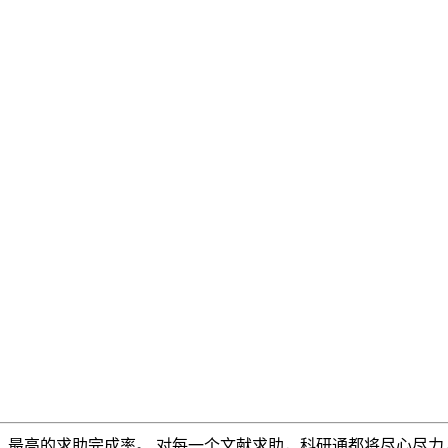
，最高的求助完成率。 对每一个文献求助，科研通都将尽心尽力