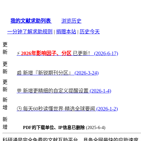
我的文献求助列表
浏览历史
一分钟了解求助规则
|
捐赠本站
|
历史今天
更
新
⚡
2026年影响因子、分区
已更新！
(2026-6-17)
更
新
📰 新增『新锐期刊分区』
(2026-3-24)
更
新
💬 新增更精细的自定义提醒设置
(2026-1-4)
新
增
🕒 每天60秒读懂世界·精选全球要闻
(2026-1-2)
新
增
PDF的下载单位、IP信息已删除
(2025-6-4)
科研通是完全免费的文献互助平台，具备全网最快的应助速度