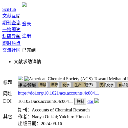
SciHub
文献互助
期刊查询
登录
一搜即达
注册
科研导航
即时热点
交流社区
已完结
文献求助详情
Toward Methanol P
标题
相关领域
甲酸
甲醇
化学
生产（经济）
无机化学
有机
https://doi.org/10.1021/acs.accounts.4c00411
网址
DOI
10.1021/acs.accounts.4c00411
doi
复制
期刊：Accounts of Chemical Research
其它
作者：Naoya Onishi; Yuichiro Himeda
出版日期：2024-09-16