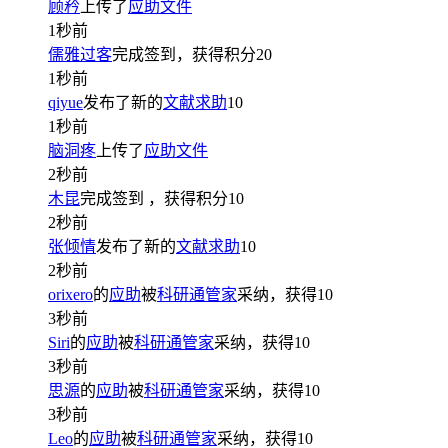
顾矜
上传了
应助文件
1秒前
儒雅过客
完成签到，获得积分
20
1秒前
qiyue
发布了新的
文献求助
10
1秒前
脑洞疼
上传了
应助文件
2秒前
木昆
完成签到
，获得积分
10
2秒前
张倾情
发布了新的
文献求助
10
2秒前
orixero
的
应助
被
科研通管家
采纳，获得
10
3秒前
Siri
的
应助
被
科研通管家
采纳，获得
10
3秒前
思源
的
应助
被
科研通管家
采纳，获得
10
3秒前
Leo
的
应助
被
科研通管家
采纳，获得
10