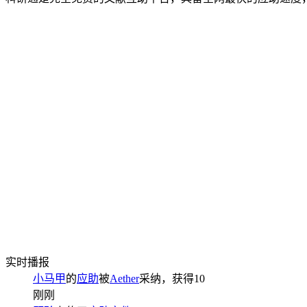
实时播报
小马甲
的
应助
被
Aether
采纳，获得
10
刚刚