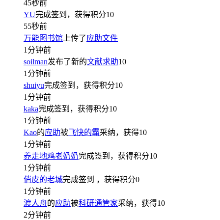
45秒前
YU
完成签到，获得积分
10
55秒前
万能图书馆
上传了
应助文件
1分钟前
soilman
发布了新的
文献求助
10
1分钟前
shuiyu
完成签到，获得积分
10
1分钟前
kaka
完成签到，获得积分
10
1分钟前
Kao
的
应助
被
飞快的霸
采纳，获得
10
1分钟前
养走地鸡老奶奶
完成签到，获得积分
10
1分钟前
俏皮的老城
完成签到
，获得积分
0
1分钟前
渡人舟
的
应助
被
科研通管家
采纳，获得
10
2分钟前