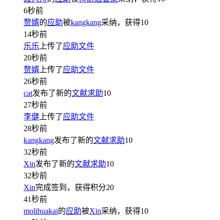
6秒前
赘婿
的
应助
被
kangkang
采纳，获得
10
14秒前
乐乐
上传了
应助文件
20秒前
赘婿
上传了
应助文件
26秒前
cat
发布了新的
文献求助
10
27秒前
李健
上传了
应助文件
28秒前
kangkang
发布了新的
文献求助
10
32秒前
Xin
发布了新的
文献求助
10
32秒前
Xin
完成签到，获得积分
20
41秒前
molihuakai
的
应助
被
Xin
采纳，获得
10