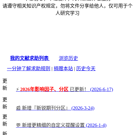
请遵守相关知识产权规定，勿将文件分享给他人，仅可用于个
人研究学习
我的文献求助列表
浏览历史
一分钟了解求助规则
|
捐赠本站
|
历史今天
更
新
⚡
2026年影响因子、分区
已更新！
(2026-6-17)
更
新
📰 新增『新锐期刊分区』
(2026-3-24)
更
新
💬 新增更精细的自定义提醒设置
(2026-1-4)
新