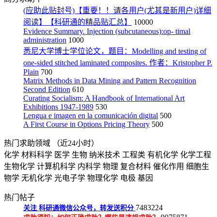
(应助此贴封号)【重要！！请各用户(尤其是新用户)详细
阅读】【科研通的精品贴汇总】
10000
Evidence Summary. Injection (subcutaneous):op- timal
administration
1000
悉尼大学博士学位论文，题目：Modelling and testing of
one-sided stitched laminated composites. 作者：Kristopher P.
Plain
700
Matrix Methods in Data Mining and Pattern Recognition
Second Edition
610
Curating Socialism: A Handbook of International Art
Exhibitions 1947-1989
530
Lengua e imagen en la comunicación digital
500
A First Course in Options Pricing Theory
500
热门求助领域
（近24小时）
化学
材料科学
医学
生物
纳米技术
工程类
有机化学
化学工程
生物化学
计算机科学
内科学
物理
复合材料
催化作用
细胞生
物学
无机化学
光电子学
物理化学
电极
基因
热门帖子
7483224
关注
科研通微信公众号，转发送积分