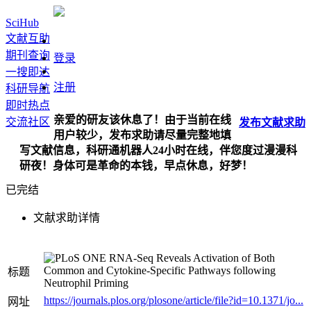
SciHub
文献互助
期刊查询
登录
一搜即达
注册
科研导航
即时热点
亲爱的研友该休息了！由于当前在线
交流社区
发布
文献
求助
用户较少，发布求助请尽量完整地填
写文献信息，科研通机器人24小时在线，伴您度过漫漫科
研夜！身体可是革命的本钱，早点休息，好梦！
已完结
文献求助详情
RNA-Seq Reveals Activation of Both
Common and Cytokine-Specific Pathways following
标题
Neutrophil Priming
https://journals.plos.org/plosone/article/file?id=10.1371/jo...
网址