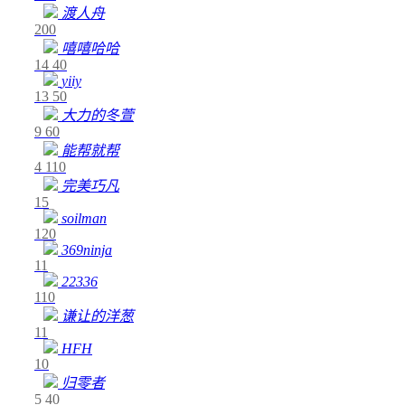
渡人舟
200
嘻嘻哈哈
14
40
yiiy
13
50
大力的冬萱
9
60
能帮就帮
4
110
完美巧凡
15
soilman
120
369ninja
11
22336
110
谦让的洋葱
11
HFH
10
归零者
5
40