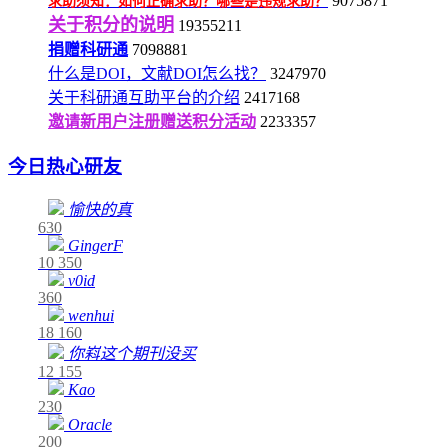
9075871
求助须知：如何正确求助？哪些是违规求助？
关于积分的说明
19355211
捐赠科研通
7098881
什么是DOI，文献DOI怎么找？
3247970
关于科研通互助平台的介绍
2417168
邀请新用户注册赠送积分活动
2233357
今日热心研友
愉快的真
630
GingerF
10
350
v0id
360
wenhui
18
160
你嵙这个期刊没买
12
155
Kao
230
Oracle
200