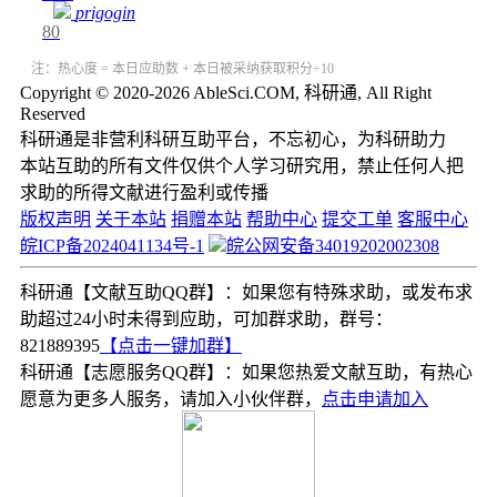
prigogin
80
注：热心度 = 本日应助数 + 本日被采纳获取积分÷10
Copyright © 2020-2026 AbleSci.COM, 科研通, All Right
Reserved
科研通是非营利科研互助平台，不忘初心，为科研助力
本站互助的所有文件仅供个人学习研究用，禁止任何人把
求助的所得文献进行盈利或传播
版权声明
关于本站
捐赠本站
帮助中心
提交工单
客服中心
皖ICP备2024041134号-1
皖公网安备34019202002308
科研通【文献互助QQ群】：如果您有特殊求助，或发布求
助超过24小时未得到应助，可加群求助，群号：
821889395
【点击一键加群】
科研通【志愿服务QQ群】：如果您热爱文献互助，有热心
愿意为更多人服务，请加入小伙伴群，
点击申请加入