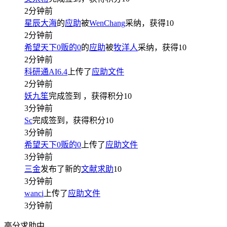
2分钟前
星辰大海
的
应助
被
WenChang
采纳，获得
10
2分钟前
希望天下0贩的0
的
应助
被
牧洋人
采纳，获得
10
2分钟前
科研通AI6.4
上传了
应助文件
2分钟前
妖九笙
完成签到
，获得积分
10
3分钟前
Sc
完成签到，获得积分
10
3分钟前
希望天下0贩的0
上传了
应助文件
3分钟前
三金
发布了新的
文献求助
10
3分钟前
wanci
上传了
应助文件
3分钟前
高分求助中