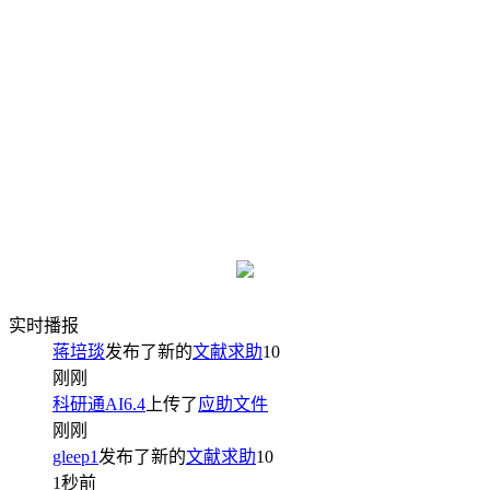
实时播报
蒋培琰
发布了新的
文献求助
10
刚刚
科研通AI6.4
上传了
应助文件
刚刚
gleep1
发布了新的
文献求助
10
1秒前