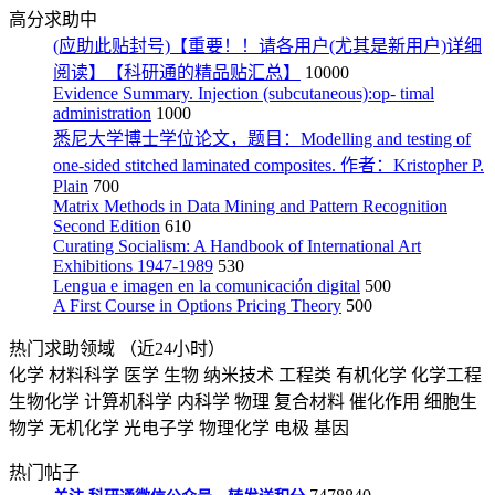
高分求助中
(应助此贴封号)【重要！！请各用户(尤其是新用户)详细
阅读】【科研通的精品贴汇总】
10000
Evidence Summary. Injection (subcutaneous):op- timal
administration
1000
悉尼大学博士学位论文，题目：Modelling and testing of
one-sided stitched laminated composites. 作者：Kristopher P.
Plain
700
Matrix Methods in Data Mining and Pattern Recognition
Second Edition
610
Curating Socialism: A Handbook of International Art
Exhibitions 1947-1989
530
Lengua e imagen en la comunicación digital
500
A First Course in Options Pricing Theory
500
热门求助领域
（近24小时）
化学
材料科学
医学
生物
纳米技术
工程类
有机化学
化学工程
生物化学
计算机科学
内科学
物理
复合材料
催化作用
细胞生
物学
无机化学
光电子学
物理化学
电极
基因
热门帖子