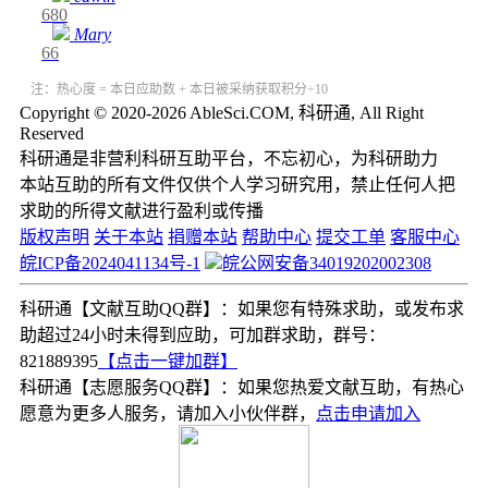
680
Mary
66
注：热心度 = 本日应助数 + 本日被采纳获取积分÷10
Copyright © 2020-2026 AbleSci.COM, 科研通, All Right
Reserved
科研通是非营利科研互助平台，不忘初心，为科研助力
本站互助的所有文件仅供个人学习研究用，禁止任何人把
求助的所得文献进行盈利或传播
版权声明
关于本站
捐赠本站
帮助中心
提交工单
客服中心
皖ICP备2024041134号-1
皖公网安备34019202002308
科研通【文献互助QQ群】：如果您有特殊求助，或发布求
助超过24小时未得到应助，可加群求助，群号：
821889395
【点击一键加群】
科研通【志愿服务QQ群】：如果您热爱文献互助，有热心
愿意为更多人服务，请加入小伙伴群，
点击申请加入