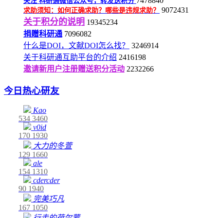
7478840
关注
科研通微信公众号，转发送积分
9072431
求助须知：如何正确求助？哪些是违规求助？
关于积分的说明
19345234
捐赠科研通
7096082
什么是DOI，文献DOI怎么找？
3246914
关于科研通互助平台的介绍
2416198
邀请新用户注册赠送积分活动
2232266
今日热心研友
Kao
534
3460
v0id
170
1930
大力的冬萱
129
1660
ale
154
1310
cdercder
90
1940
完美巧凡
167
1050
行走的荷尔蒙