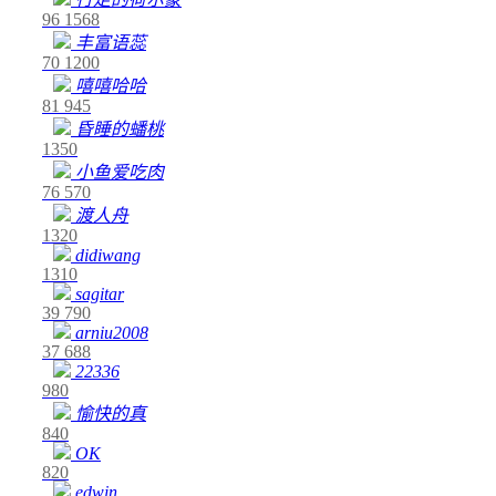
96
1568
丰富语蕊
70
1200
嘻嘻哈哈
81
945
昏睡的蟠桃
1350
小鱼爱吃肉
76
570
渡人舟
1320
didiwang
1310
sagitar
39
790
arniu2008
37
688
22336
980
愉快的真
840
OK
820
edwin