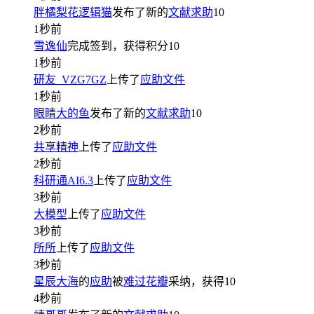
胖橘梨花逻辑猫
发布了新的
文献求助
10
1秒前
雪逸仙
完成签到，获得积分
10
1秒前
研友_VZG7GZ
上传了
应助文件
1秒前
眼睛大的鱼
发布了新的
文献求助
10
2秒前
共享精神
上传了
应助文件
2秒前
科研通AI6.3
上传了
应助文件
3秒前
大模型
上传了
应助文件
3秒前
所所
上传了
应助文件
3秒前
星辰大海
的
应助
被
难过花瓣
采纳，获得
10
4秒前