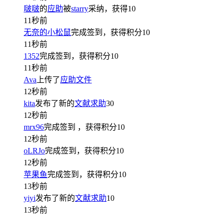
啵啵
的
应助
被
starry
采纳，获得
10
11秒前
无奈的小松鼠
完成签到，获得积分
10
11秒前
1352
完成签到，获得积分
10
11秒前
Ava
上传了
应助文件
12秒前
kita
发布了新的
文献求助
30
12秒前
mrx96
完成签到
，获得积分
10
12秒前
oLRJo
完成签到，获得积分
10
12秒前
苹果鱼
完成签到，获得积分
10
13秒前
yiyi
发布了新的
文献求助
10
13秒前