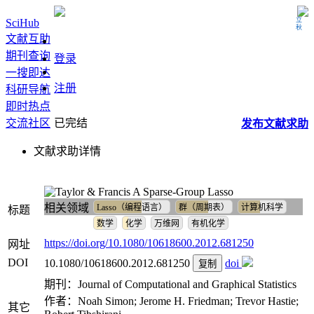
立秋
SciHub
文献互助
期刊查询
登录
一搜即达
注册
科研导航
即时热点
交流社区
已完结
发布
文献
求助
文献求助详情
A Sparse-Group Lasso
相关领域
Lasso（编程语言）
群（周期表）
计算机科学
标题
数学
化学
万维网
有机化学
https://doi.org/10.1080/10618600.2012.681250
网址
DOI
10.1080/10618600.2012.681250
doi
复制
期刊：Journal of Computational and Graphical Statistics
作者：Noah Simon; Jerome H. Friedman; Trevor Hastie;
其它