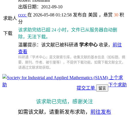
Robert Tibshirani
出版日期：2012-09-10
cccc
在 2026-05-08 01:12:58 发布自
美国
，悬赏
30
积
求助人
分
该求助完结已超 24 小时，文件已从服务器自动删
下载
除，无法下载。
温馨提示：该文献已被科研通
学术中心
收录，
前往
查看
科研通『学术中心』是文献索引库，收集文献的基本信息（如标题、摘
要、期刊、作者、被引量等），不提供下载功能。如需下载文献全文，
请通过文献求助获取。
上个求
助
下个求助
提交工单
留言
该求助已完结，感谢关注
如需该文献，请重新发布求助，
前往发布