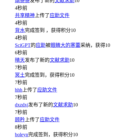
靖哥哥
发布了新的
文献求助
10
4秒前
共享精神
上传了
应助文件
4秒前
背水
完成签到
，获得积分
10
4秒前
SciGPT
的
应助
被
眼睛大的寒蕾
采纳，获得
10
6秒前
晴天
发布了新的
文献求助
10
7秒前
冥土
完成签到，获得积分
10
7秒前
hhh
上传了
应助文件
7秒前
dxzdxj
发布了新的
文献求助
10
7秒前
顾矜
上传了
应助文件
8秒前
boleyn
完成签到，获得积分
10