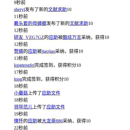
9秒前
sheryl
发布了新的
文献求助
10
11秒前
戴头套的母蟑螂
发布了新的
文献求助
10
12秒前
研友_VZG7GZ
的
应助
被
酷炫万言
采纳，获得
10
12秒前
赘婿
的
应助
被
jiaojiao
采纳，获得
10
13秒前
longtengfei
完成签到，获得积分
10
17秒前
long
完成签到，获得积分
10
18秒前
小蘑菇
上传了
应助文件
18秒前
领导范儿
上传了
应助文件
19秒前
情怀
的
应助
被
大龙哥886
采纳，获得
10
22秒前