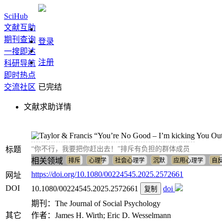
SciHub
文献互助
期刊查询
登录
一搜即达
注册
科研导航
即时热点
交流社区
已完结
文献求助详情
“You’re No Good – I’m kicking You Ou
标题
“你不行，我要把你赶出去！”排斥有负担的群体成员
相关领域
排斥
心理学
社会心理学
沉默
应用心理学
自
https://doi.org/10.1080/00224545.2025.2572661
网址
DOI
10.1080/00224545.2025.2572661
doi
复制
期刊：The Journal of Social Psychology
其它
作者：James H. Wirth; Eric D. Wesselmann