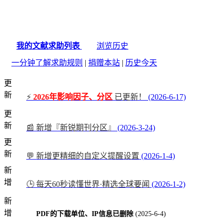
我的文献求助列表
浏览历史
一分钟了解求助规则
|
捐赠本站
|
历史今天
更
新
⚡
2026年影响因子、分区
已更新！
(2026-6-17)
更
新
📰 新增『新锐期刊分区』
(2026-3-24)
更
新
💬 新增更精细的自定义提醒设置
(2026-1-4)
新
增
🕒 每天60秒读懂世界·精选全球要闻
(2026-1-2)
新
增
PDF的下载单位、IP信息已删除
(2025-6-4)