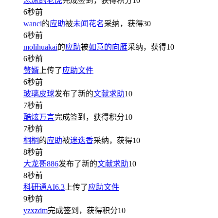
悲凉的老虎
完成签到，获得积分
10
6秒前
wanci
的
应助
被
未闻花名
采纳，获得
30
6秒前
molihuakai
的
应助
被
如意的向雁
采纳，获得
10
6秒前
赘婿
上传了
应助文件
6秒前
玻璃皮球
发布了新的
文献求助
10
7秒前
酷炫万言
完成签到，获得积分
10
7秒前
桐桐
的
应助
被
迷迭香
采纳，获得
10
8秒前
大龙哥886
发布了新的
文献求助
10
8秒前
科研通AI6.3
上传了
应助文件
9秒前
yzxzdm
完成签到，获得积分
10