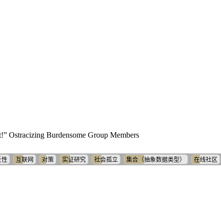
t!” Ostracizing Burdensome Group Members
反性
互联网
对策
实证研究
社会孤立
集合（抽象数据类型）
在线社区