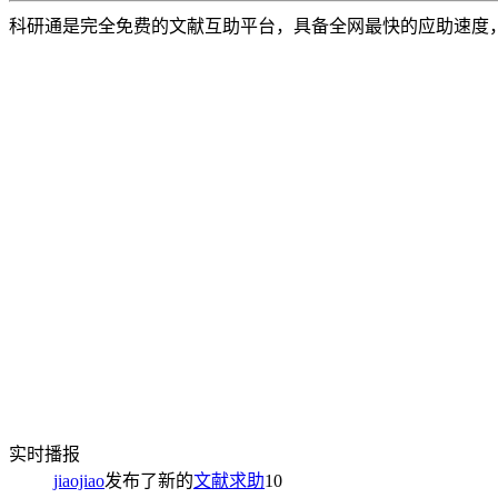
科研通是完全免费的文献互助平台，具备全网最快的应助速度
实时播报
jiaojiao
发布了新的
文献求助
10