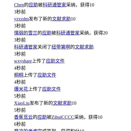
Chen
的
应助
被
科研通管家
采纳，获得
10
3秒前
yzxzdm
发布了新的
文献求助
10
3秒前
懦弱的雪兰
的
应助
被
科研通管家
采纳，获得
20
3秒前
科研通管家
关闭了
纽带第啊
的
文献求助
3秒前
wxyshare
上传了
应助文件
4秒前
桐桐
上传了
应助文件
4秒前
爆米花
上传了
应助文件
5秒前
XiaoLiu
发布了新的
文献求助
10
5秒前
香蕉觅云
的
应助
被
ZihuiCCCC
采纳，获得
10
6秒前