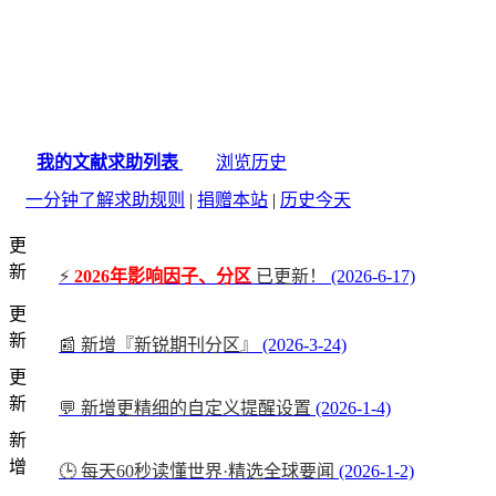
我的文献求助列表
浏览历史
一分钟了解求助规则
|
捐赠本站
|
历史今天
更
新
⚡
2026年影响因子、分区
已更新！
(2026-6-17)
更
新
📰 新增『新锐期刊分区』
(2026-3-24)
更
新
💬 新增更精细的自定义提醒设置
(2026-1-4)
新
增
🕒 每天60秒读懂世界·精选全球要闻
(2026-1-2)