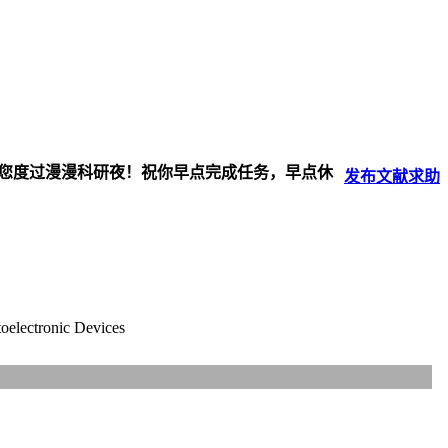
伴您度过漫漫科研夜！祝你早点完成任务，早点休
发布
文献
求助
oelectronic Devices