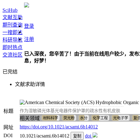
SciHub
文献互助
期刊查询
登录
一搜即达
注册
科研导航
即时热点
已入深夜，您辛苦了！由于当前在线用户较少，发布
交流社区
息，好梦！
已完结
文献求助详情
Hydrophobic Organic S
标题
作为湿敏磷光体基光电器件保护罩的疏水性有机皮肤
相关领域
材料科学
荧光粉
水分
化学工程
光电子学
复
https://doi.org/10.1021/acsami.6b14012
网址
DOI
10.1021/acsami.6b14012
doi
复制