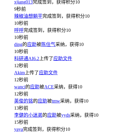
xjiang013
完成签到，获得积分
10
9秒前
辣椒油想躺平
完成签到，获得积分
10
10秒前
呼呼
完成签到，获得积分
10
10秒前
ding
的
应助
被
陈住气
采纳，获得
10
10秒前
科研通AI6.2
上传了
应助文件
12秒前
Akim
上传了
应助文件
12秒前
wanci
的
应助
被
ACE
采纳，获得
10
12秒前
英俊的铭
的
应助
被
tmw
采纳，获得
10
13秒前
李健的小迷弟
的
应助
被
yyds
采纳，获得
10
15秒前
yaya
完成签到，获得积分
10