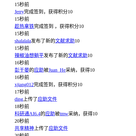
15秒前
Jerry
完成签到，获得积分
10
15秒前
趁热拿铁
完成签到
，获得积分
10
15秒前
shalalala
发布了新的
文献求助
10
15秒前
辣椒油想躺平
发布了新的
文献求助
10
16秒前
彭于晏
的
应助
被
Juan_He
采纳，获得
10
16秒前
xjiang012
完成签到，获得积分
10
17秒前
ding
上传了
应助文件
18秒前
科研通AI6.4
的
应助
被
tmw
采纳，获得
10
20秒前
共享精神
上传了
应助文件
20秒前