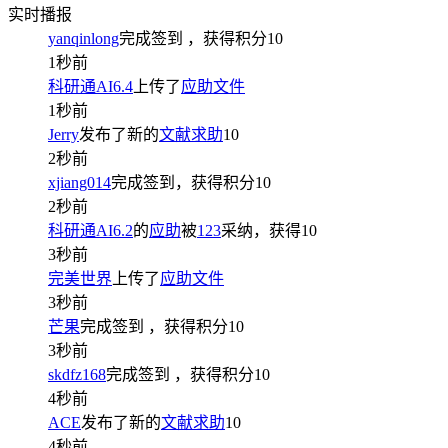
实时播报
yanqinlong
完成签到
，获得积分
10
1秒前
科研通AI6.4
上传了
应助文件
1秒前
Jerry
发布了新的
文献求助
10
2秒前
xjiang014
完成签到，获得积分
10
2秒前
科研通AI6.2
的
应助
被
123
采纳，获得
10
3秒前
完美世界
上传了
应助文件
3秒前
芒果
完成签到
，获得积分
10
3秒前
skdfz168
完成签到
，获得积分
10
4秒前
ACE
发布了新的
文献求助
10
4秒前