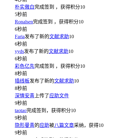
朴实傲白
完成签到
，获得积分
10
5秒前
Ronalsen
完成签到
，获得积分
10
6秒前
Faria
发布了新的
文献求助
10
6秒前
yyds
发布了新的
文献求助
10
6秒前
彩色亿先
完成签到
，获得积分
10
8秒前
插线板
发布了新的
文献求助
10
8秒前
深情安青
上传了
应助文件
9秒前
taotao
完成签到，获得积分
10
9秒前
隐形曼青
的
应助
被
八篇文章
采纳，获得
10
9秒前