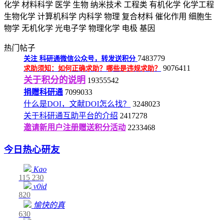
化学
材料科学
医学
生物
纳米技术
工程类
有机化学
化学工程
生物化学
计算机科学
内科学
物理
复合材料
催化作用
细胞生
物学
无机化学
光电子学
物理化学
电极
基因
热门帖子
7483779
关注
科研通微信公众号，转发送积分
9076411
求助须知：如何正确求助？哪些是违规求助？
关于积分的说明
19355542
捐赠科研通
7099033
什么是DOI，文献DOI怎么找？
3248023
关于科研通互助平台的介绍
2417278
邀请新用户注册赠送积分活动
2233468
今日热心研友
Kao
115
230
v0id
820
愉快的真
630