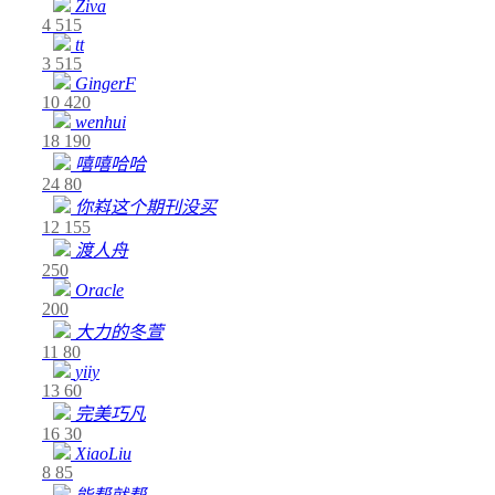
Ziva
4
515
tt
3
515
GingerF
10
420
wenhui
18
190
嘻嘻哈哈
24
80
你嵙这个期刊没买
12
155
渡人舟
250
Oracle
200
大力的冬萱
11
80
yiiy
13
60
完美巧凡
16
30
XiaoLiu
8
85