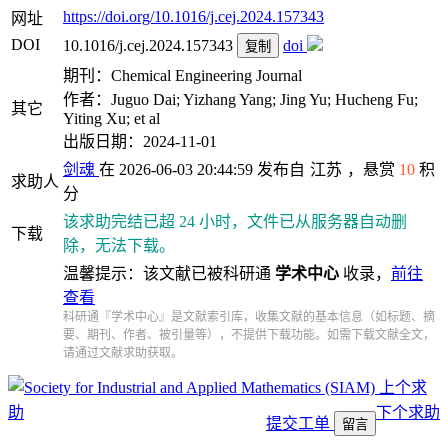
https://doi.org/10.1016/j.cej.2024.157343
网址
DOI
10.1016/j.cej.2024.157343
doi
复制
期刊：Chemical Engineering Journal
作者：Juguo Dai; Yizhang Yang; Jing Yu; Hucheng Fu;
其它
Yiting Xu; et al
出版日期：2024-11-01
剑魂
在 2026-06-03 20:44:59 发布自
江苏
，悬赏
10
积
求助人
分
该求助完结已超 24 小时，文件已从服务器自动删
下载
除，无法下载。
温馨提示：该文献已被科研通
学术中心
收录，
前往
查看
科研通『学术中心』是文献索引库，收集文献的基本信息（如标题、摘
要、期刊、作者、被引量等），不提供下载功能。如需下载文献全文，
请通过文献求助获取。
上个求
助
下个求助
提交工单
留言