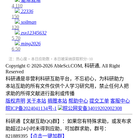
能帮就帮
4
110
22336
150
soilman
120
zsx12345632
5
70
ming2026
6
50
注：热心度 = 本日应助数 + 本日被采纳获取积分÷10
Copyright © 2020-2026 AbleSci.COM, 科研通, All Right
Reserved
科研通是非营利科研互助平台，不忘初心，为科研助力
本站互助的所有文件仅供个人学习研究用，禁止任何人把
求助的所得文献进行盈利或传播
版权声明
关于本站
捐赠本站
帮助中心
提交工单
客服中心
皖ICP备2024041134号-1
皖公网安备34019202002308
科研通【文献互助QQ群】：如果您有特殊求助，或发布求
助超过24小时未得到应助，可加群求助，群号：
821889395
【点击一键加群】