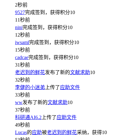
2秒前
9527
完成签到，获得积分
10
11秒前
nini
完成签到，获得积分
10
12秒前
iwsaml
完成签到，获得积分
10
15秒前
cadcae
完成签到，获得积分
10
31秒前
老迟到的鲜花
发布了新的
文献求助
10
32秒前
李健的小迷弟
上传了
应助文件
33秒前
ww
发布了新的
文献求助
10
37秒前
科研通AI6.2
上传了
应助文件
49秒前
Lucas
的
应助
被
老迟到的鲜花
采纳，获得
10
53秒前