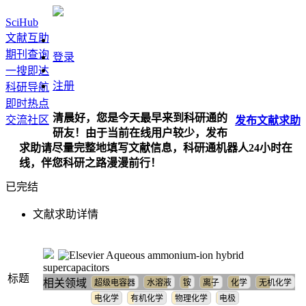
SciHub
文献互助
期刊查询
登录
一搜即达
注册
科研导航
即时热点
清晨好，您是今天最早来到科研通的
交流社区
发布
文献
求助
研友！由于当前在线用户较少，发布
求助请尽量完整地填写文献信息，科研通机器人24小时在
线，伴您科研之路漫漫前行！
已完结
文献求助详情
Aqueous ammonium-ion hybrid
supercapacitors
标题
相关领域
超级电容器
水溶液
铵
离子
化学
无机化学
电化学
有机化学
物理化学
电极