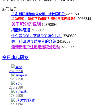
热门帖子
7495150
关注
科研通微信公众号，转发送积分
9086344
求助须知：如何正确求助？哪些是违规求助？
关于积分的说明
19379804
捐赠科研通
7106607
什么是DOI，文献DOI怎么找？
3249839
关于科研通互助平台的介绍
2419208
邀请新用户注册赠送积分活动
2235572
今日热心研友
Kao
282
5950
prigogin
264
2250
v0id
230
2580
cdercder
178
2990
大力的冬萱
139
3120