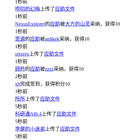
1秒前
唠叨的幻梅
上传了
应助文件
1秒前
NexusExplorer
的
应助
被
大方的山灵
采纳，获得
10
1秒前
思源
的
应助
被
anlikek
采纳，获得
10
1秒前
orixero
上传了
应助文件
1秒前
顾矜
的
应助
被
zzzz
采纳，获得
10
2秒前
xh
完成签到，获得积分
10
3秒前
所所
上传了
应助文件
5秒前
科研通AI6.4
上传了
应助文件
5秒前
李健的小迷弟
上传了
应助文件
5秒前