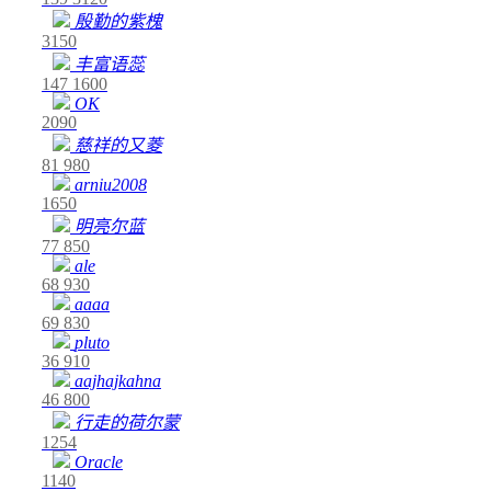
殷勤的紫槐
3150
丰富语蕊
147
1600
OK
2090
慈祥的又菱
81
980
arniu2008
1650
明亮尔蓝
77
850
ale
68
930
aaaa
69
830
pluto
36
910
aajhajkahna
46
800
行走的荷尔蒙
1254
Oracle
1140