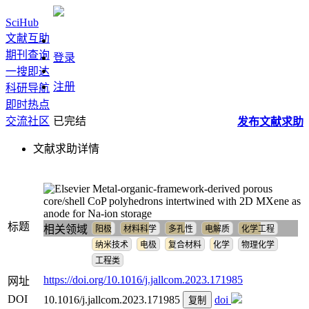
SciHub
文献互助
期刊查询
登录
一搜即达
注册
科研导航
即时热点
交流社区
已完结
发布
文献
求助
文献求助详情
Metal-organic-framework-derived porous
core/shell CoP polyhedrons intertwined with 2D MXene as
anode for Na-ion storage
标题
相关领域
阳极
材料科学
多孔性
电解质
化学工程
纳米技术
电极
复合材料
化学
物理化学
工程类
https://doi.org/10.1016/j.jallcom.2023.171985
网址
DOI
10.1016/j.jallcom.2023.171985
doi
复制