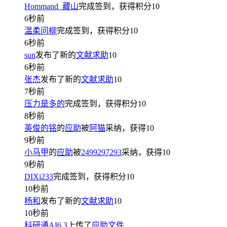
Hommand_藏山
完成签到，获得积分
10
6秒前
温柔问柳
完成签到，获得积分
10
6秒前
sun
发布了新的
文献求助
10
6秒前
张杰
发布了新的
文献求助
10
7秒前
压力是多的
完成签到，获得积分
10
8秒前
英俊的铭
的
应助
被
阿猫
采纳，获得
10
9秒前
小马甲
的
应助
被
2499297293
采纳，获得
10
9秒前
DIXi233
完成签到，获得积分
10
10秒前
杨和
发布了新的
文献求助
10
10秒前
科研通AI6.3
上传了
应助文件