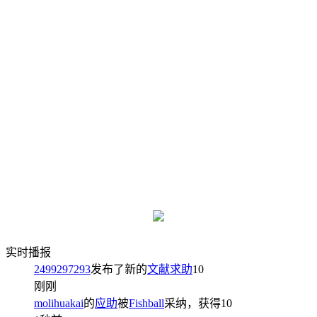
实时播报
2499297293
发布了新的
文献求助
10
刚刚
molihuakai
的
应助
被
Fishball
采纳，获得
10