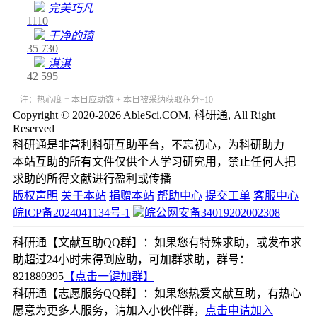
完美巧凡
1110
干净的琦
35
730
淇淇
42
595
注：热心度 = 本日应助数 + 本日被采纳获取积分÷10
Copyright © 2020-2026 AbleSci.COM, 科研通, All Right
Reserved
科研通是非营利科研互助平台，不忘初心，为科研助力
本站互助的所有文件仅供个人学习研究用，禁止任何人把
求助的所得文献进行盈利或传播
版权声明
关于本站
捐赠本站
帮助中心
提交工单
客服中心
皖ICP备2024041134号-1
皖公网安备34019202002308
科研通【文献互助QQ群】：如果您有特殊求助，或发布求
助超过24小时未得到应助，可加群求助，群号：
821889395
【点击一键加群】
科研通【志愿服务QQ群】：如果您热爱文献互助，有热心
愿意为更多人服务，请加入小伙伴群，
点击申请加入