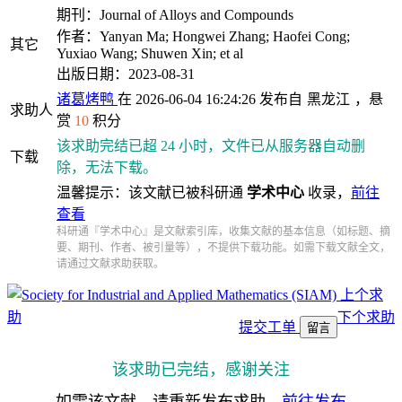
期刊：Journal of Alloys and Compounds
作者：Yanyan Ma; Hongwei Zhang; Haofei Cong;
其它
Yuxiao Wang; Shuwen Xin; et al
出版日期：2023-08-31
诸葛烤鸭
在 2026-06-04 16:24:26 发布自
黑龙江
，悬
求助人
赏
10
积分
该求助完结已超 24 小时，文件已从服务器自动删
下载
除，无法下载。
温馨提示：该文献已被科研通
学术中心
收录，
前往
查看
科研通『学术中心』是文献索引库，收集文献的基本信息（如标题、摘
要、期刊、作者、被引量等），不提供下载功能。如需下载文献全文，
请通过文献求助获取。
上个求
助
下个求助
提交工单
留言
该求助已完结，感谢关注