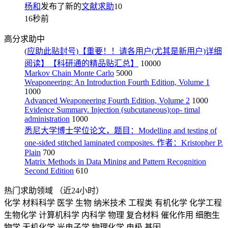
杨和
发布了新的
文献求助
10
16秒前
高分求助中
(应助此贴封号)【重要！！请各用户(尤其是新用户)详细
阅读】【科研通的精品贴汇总】
10000
Markov Chain Monte Carlo
5000
Weaponeering: An Introduction Fourth Edition, Volume 1
1000
Advanced Weaponeering Fourth Edition, Volume 2
1000
Evidence Summary. Injection (subcutaneous):op- timal
administration
1000
悉尼大学博士学位论文，题目：Modelling and testing of
one-sided stitched laminated composites. 作者：Kristopher P.
Plain
700
Matrix Methods in Data Mining and Pattern Recognition
Second Edition
610
热门求助领域
（近24小时）
化学
材料科学
医学
生物
纳米技术
工程类
有机化学
化学工程
生物化学
计算机科学
内科学
物理
复合材料
催化作用
细胞生
物学
无机化学
光电子学
物理化学
电极
基因