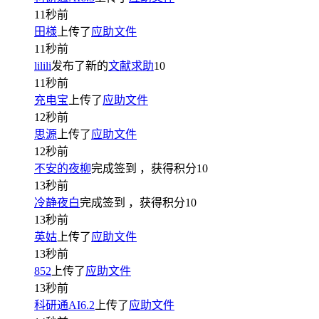
11秒前
田様
上传了
应助文件
11秒前
lilili
发布了新的
文献求助
10
11秒前
充电宝
上传了
应助文件
12秒前
思源
上传了
应助文件
12秒前
不安的夜柳
完成签到
，获得积分
10
13秒前
冷静夜白
完成签到
，获得积分
10
13秒前
英姑
上传了
应助文件
13秒前
852
上传了
应助文件
13秒前
科研通AI6.2
上传了
应助文件