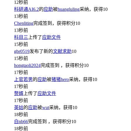
12秒前
科研通AI6.2
的
应助
被
huangluling
采纳，获得
10
13秒前
Chenliting
完成签到，获得积分
10
13秒前
科目三
上传了
应助文件
15秒前
gbr0519
发布了新的
文献求助
10
15秒前
hongtaoli2024
完成签到
，获得积分
10
17秒前
上官若男
的
应助
被
猪猪hero
采纳，获得
10
17秒前
赘婿
上传了
应助文件
17秒前
英姑
的
应助
被
wut
采纳，获得
10
18秒前
白nb66
完成签到
，获得积分
10
18秒前