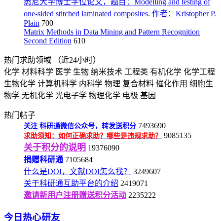
悉尼大学博士学位论文，题目：Modelling and testing of
one-sided stitched laminated composites. 作者：Kristopher P.
Plain
700
Matrix Methods in Data Mining and Pattern Recognition
Second Edition
610
热门求助领域
（近24小时）
化学
材料科学
医学
生物
纳米技术
工程类
有机化学
化学工程
生物化学
计算机科学
内科学
物理
复合材料
催化作用
细胞生
物学
无机化学
光电子学
物理化学
电极
基因
热门帖子
7493690
关注
科研通微信公众号，转发送积分
9085135
求助须知：如何正确求助？哪些是违规求助？
关于积分的说明
19376090
捐赠科研通
7105684
什么是DOI，文献DOI怎么找？
3249607
关于科研通互助平台的介绍
2419071
邀请新用户注册赠送积分活动
2235222
今日热心研友