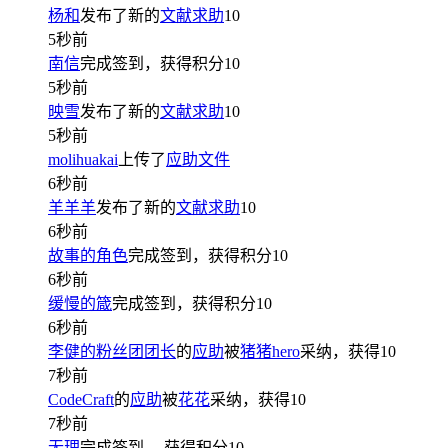
杨和
发布了新的
文献求助
10
5秒前
南信
完成签到，获得积分
10
5秒前
映雪
发布了新的
文献求助
10
5秒前
molihuakai
上传了
应助文件
6秒前
羊羊羊
发布了新的
文献求助
10
6秒前
故事的角色
完成签到，获得积分
10
6秒前
缓慢的箴
完成签到，获得积分
10
6秒前
李健的粉丝团团长
的
应助
被
猪猪hero
采纳，获得
10
7秒前
CodeCraft
的
应助
被
花花
采纳，获得
10
7秒前
无理
完成签到
，获得积分
10