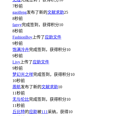
7秒前
gaolfeng
发布了新的
文献求助
25
8秒前
fanyy
完成签到，获得积分
10
8秒前
FashionBoy
上传了
应助文件
9秒前
饱满冷卉
完成签到，获得积分
10
9秒前
Livy
上传了
应助文件
9秒前
梦幻光之咩
完成签到，获得积分
10
10秒前
周航
发布了新的
文献求助
10
11秒前
无与伦比
完成签到，获得积分
10
11秒前
丘比特
的
应助
被
111
采纳，获得
10