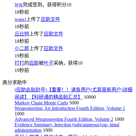
Wjk
完成签到，获得积分
10
18秒前
wanci
上传了
应助文件
18秒前
丘比特
上传了
应助文件
18秒前
小二郎
上传了
应助文件
19秒前
打打
的
应助
被
叶子
采纳，获得
10
19秒前
高分求助中
(应助此贴封号)【重要！！请各用户(尤其是新用户)详细
阅读】【科研通的精品贴汇总】
10000
Markov Chain Monte Carlo
5000
Weaponeering: An Introduction Fourth Edition, Volume 1
1000
Advanced Weaponeering Fourth Edition, Volume 2
1000
Evidence Summary. Injection (subcutaneous):op- timal
administration
1000