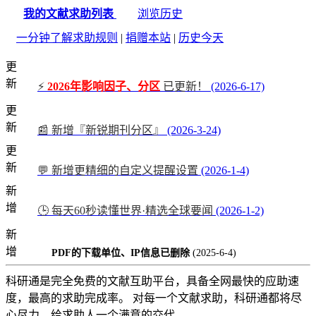
我的文献求助列表
浏览历史
一分钟了解求助规则
|
捐赠本站
|
历史今天
更
新
⚡
2026年影响因子、分区
已更新！
(2026-6-17)
更
新
📰 新增『新锐期刊分区』
(2026-3-24)
更
新
💬 新增更精细的自定义提醒设置
(2026-1-4)
新
增
🕒 每天60秒读懂世界·精选全球要闻
(2026-1-2)
新
增
PDF的下载单位、IP信息已删除
(2025-6-4)
科研通是完全免费的文献互助平台，具备全网最快的应助速
度，最高的求助完成率。 对每一个文献求助，科研通都将尽
心尽力，给求助人一个满意的交代。