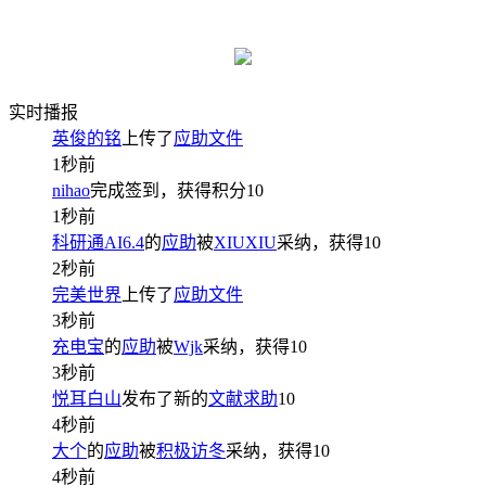
实时播报
英俊的铭
上传了
应助文件
1秒前
nihao
完成签到，获得积分
10
1秒前
科研通AI6.4
的
应助
被
XIUXIU
采纳，获得
10
2秒前
完美世界
上传了
应助文件
3秒前
充电宝
的
应助
被
Wjk
采纳，获得
10
3秒前
悦耳白山
发布了新的
文献求助
10
4秒前
大个
的
应助
被
积极访冬
采纳，获得
10
4秒前