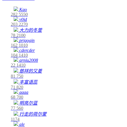
Kao
282
5550
v0id
203
2270
大力的冬萱
78
2100
prigogin
162
1010
cdercder
104
1410
arniu2008
22
1410
慈祥的又菱
81
750
丰富语蕊
71
820
aaaa
68
700
明亮尔蓝
77
560
行走的荷尔蒙
1174
ale