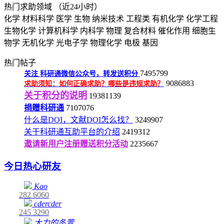
热门求助领域
（近24小时）
化学
材料科学
医学
生物
纳米技术
工程类
有机化学
化学工程
生物化学
计算机科学
内科学
物理
复合材料
催化作用
细胞生
物学
无机化学
光电子学
物理化学
电极
基因
热门帖子
7495799
关注
科研通微信公众号，转发送积分
9086883
求助须知：如何正确求助？哪些是违规求助？
关于积分的说明
19381139
捐赠科研通
7107076
什么是DOI，文献DOI怎么找？
3249907
关于科研通互助平台的介绍
2419312
邀请新用户注册赠送积分活动
2235667
今日热心研友
Kao
282
6060
cdercder
245
3290
大力的冬萱