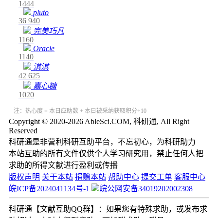
1444
pluto
36
940
完美巧凡
1160
Oracle
1140
淇淇
42
625
嘉心糖
1020
注：热心度 = 本日应助数 + 本日被采纳获取积分÷10
Copyright © 2020-2026 AbleSci.COM, 科研通, All Right
Reserved
科研通是非营利科研互助平台，不忘初心，为科研助力
本站互助的所有文件仅供个人学习研究用，禁止任何人把
求助的所得文献进行盈利或传播
版权声明
关于本站
捐赠本站
帮助中心
提交工单
客服中心
皖ICP备2024041134号-1
皖公网安备34019202002308
科研通【文献互助QQ群】：如果您有特殊求助，或发布求