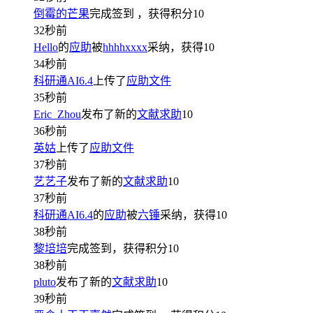
倒霉的芒果
完成签到
，获得积分
10
32秒前
Hello
的
应助
被
hhhhxxxx
采纳，获得
10
34秒前
科研通AI6.4
上传了
应助文件
35秒前
Eric_Zhou
发布了新的
文献求助
10
36秒前
英姑
上传了
应助文件
37秒前
艺艺子
发布了新的
文献求助
10
37秒前
科研通AI6.4
的
应助
被
六锤
采纳，获得
10
38秒前
黎培培
完成签到，获得积分
10
38秒前
pluto
发布了新的
文献求助
10
39秒前