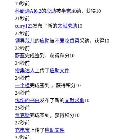
19秒前
科研通AI6.2
的
应助
被
半觉
采纳，获得
10
21秒前
curry123
发布了新的
文献求助
10
22秒前
领导范儿
的
应助
被
不爱吃香菜
采纳，获得
10
22秒前
蔚蓝
完成签到，获得积分
10
24秒前
搜集达人
上传了
应助文件
24秒前
一个橙
完成签到
，获得积分
10
24秒前
忧伤的书白
发布了新的
文献求助
10
25秒前
贾克斯
完成签到，获得积分
10
27秒前
充电宝
上传了
应助文件
32秒前