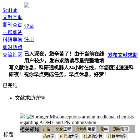
SciHub
文献互助
期刊查询
登录
一搜即达
注册
科研导航
即时热点
已入深夜，您辛苦了！由于当前在线
交流社区
发布
文献
求助
用户较少，发布求助请尽量完整地填
写文献信息，科研通机器人24小时在线，伴您度过漫漫科
研夜！祝你早点完成任务，早点休息，好梦！
已完结
文献求助详情
Misconceptions among medicinal chemists
regarding ADME and PK optimization
相关领域
广告
生化工程
生物利用度
化学
药物发现
标题
药理学
药代动力学
代谢稳定性
计算生物学