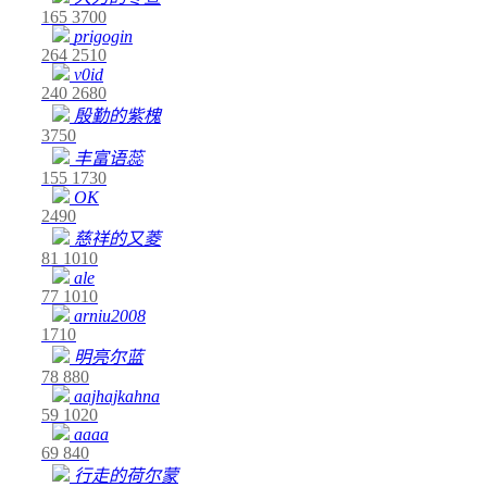
165
3700
prigogin
264
2510
v0id
240
2680
殷勤的紫槐
3750
丰富语蕊
155
1730
OK
2490
慈祥的又菱
81
1010
ale
77
1010
arniu2008
1710
明亮尔蓝
78
880
aajhajkahna
59
1020
aaaa
69
840
行走的荷尔蒙