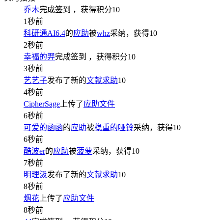
乔木
完成签到
，获得积分
10
1秒前
科研通AI6.4
的
应助
被
whz
采纳，获得
10
2秒前
幸福的羿
完成签到
，获得积分
10
3秒前
艺艺子
发布了新的
文献求助
10
4秒前
CipherSage
上传了
应助文件
6秒前
可爱的函函
的
应助
被
稳重的哑铃
采纳，获得
10
6秒前
酷波er
的
应助
被
菠萝
采纳，获得
10
7秒前
明理汲
发布了新的
文献求助
10
8秒前
烟花
上传了
应助文件
8秒前