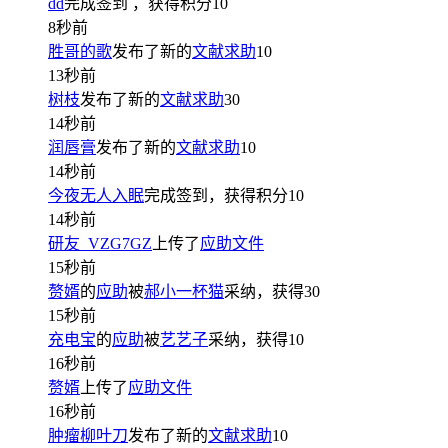
dd
完成签到
，获得积分
10
8秒前
胜哥的歌
发布了新的
文献求助
10
13秒前
树枝
发布了新的
文献求助
30
14秒前
润唇膏
发布了新的
文献求助
10
14秒前
今夜无人入眠
完成签到，获得积分
10
14秒前
研友_VZG7GZ
上传了
应助文件
15秒前
赘婿
的
应助
被
郝小一杯猫
采纳，获得
30
15秒前
充电宝
的
应助
被
艺艺子
采纳，获得
10
16秒前
赘婿
上传了
应助文件
16秒前
肿瘤柳叶刀
发布了新的
文献求助
10