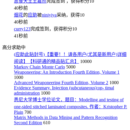
恶食大王王嘉然
完成签到
，获得积分
10
40秒前
烟花
的
应助
被
niniyiya
采纳，获得
10
40秒前
curry123
完成签到，获得积分
10
41秒前
高分求助中
(应助此贴封号)【重要！！请各用户(尤其是新用户)详细
阅读】【科研通的精品贴汇总】
10000
Markov Chain Monte Carlo
5000
Weaponeering: An Introduction Fourth Edition, Volume 1
1000
Advanced Weaponeering Fourth Edition, Volume 2
1000
Evidence Summary. Injection (subcutaneous):op- timal
administration
1000
悉尼大学博士学位论文，题目：Modelling and testing of
one-sided stitched laminated composites. 作者：Kristopher P.
Plain
700
Matrix Methods in Data Mining and Pattern Recognition
Second Edition
610