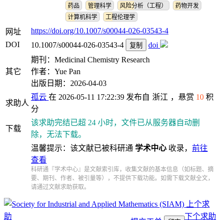
药品
管理科学
风险分析（工程）
药物开发
计算机科学
工程伦理学
https://doi.org/10.1007/s00044-026-03543-4
网址
DOI
10.1007/s00044-026-03543-4
doi
复制
期刊：Medicinal Chemistry Research
其它
作者：Yue Pan
出版日期：2026-04-03
孤云
在 2026-05-11 17:22:39 发布自
浙江
，悬赏
10
积
求助人
分
该求助完结已超 24 小时，文件已从服务器自动删
下载
除，无法下载。
温馨提示：该文献已被科研通
学术中心
收录，
前往
查看
科研通『学术中心』是文献索引库，收集文献的基本信息（如标题、摘
要、期刊、作者、被引量等），不提供下载功能。如需下载文献全文，
请通过文献求助获取。
上个求
助
下个求助