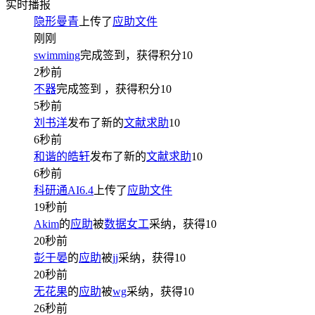
实时播报
隐形曼青
上传了
应助文件
刚刚
swimming
完成签到，获得积分
10
2秒前
不器
完成签到
，获得积分
10
5秒前
刘书洋
发布了新的
文献求助
10
6秒前
和谐的皓轩
发布了新的
文献求助
10
6秒前
科研通AI6.4
上传了
应助文件
19秒前
Akim
的
应助
被
数据女工
采纳，获得
10
20秒前
彭于晏
的
应助
被
jj
采纳，获得
10
20秒前
无花果
的
应助
被
wg
采纳，获得
10
26秒前