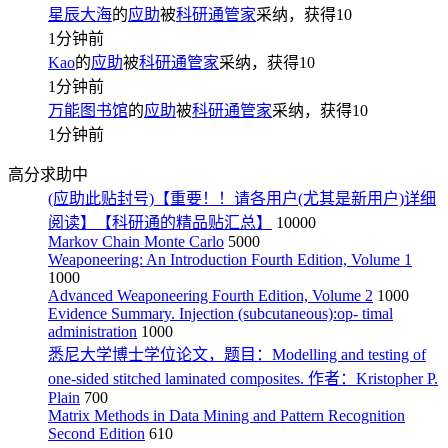
星辰大海
的
应助
被
科研通管家
采纳，获得
10
1分钟前
Kao
的
应助
被
科研通管家
采纳，获得
10
1分钟前
万能图书馆
的
应助
被
科研通管家
采纳，获得
10
1分钟前
高分求助中
(应助此贴封号)【重要！！请各用户(尤其是新用户)详细
阅读】【科研通的精品贴汇总】
10000
Markov Chain Monte Carlo
5000
Weaponeering: An Introduction Fourth Edition, Volume 1
1000
Advanced Weaponeering Fourth Edition, Volume 2
1000
Evidence Summary. Injection (subcutaneous):op- timal
administration
1000
悉尼大学博士学位论文，题目：Modelling and testing of
one-sided stitched laminated composites. 作者：Kristopher P.
Plain
700
Matrix Methods in Data Mining and Pattern Recognition
Second Edition
610