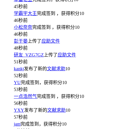
45秒前
学霸宇大王
完成签到
，获得积分
10
46秒前
小松奈奈
完成签到
，获得积分
10
46秒前
彭于晏
上传了
应助文件
48秒前
研友_VZG7GZ
上传了
应助文件
51秒前
kankj
发布了新的
文献求助
10
52秒前
YU
完成签到，获得积分
10
53秒前
一点浩然气
完成签到
，获得积分
10
56秒前
YXY
发布了新的
文献求助
10
57秒前
jam
完成签到，获得积分
10