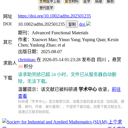
生物医学工程
复合材料
医学
病理
解剖
替代医学
https://doi.org/10.1002/adfm.202501235
网址
DOI
10.1002/adfm.202501235
doi
复制
期刊：Advanced Functional Materials
作者：Xiaowei Mao; Yinuo Yang; Yuping Qian; Kexin
其它
Chen; Yanlong Zhao; et al
出版日期：2025-08-07
christinao
在 2026-05-14 01:23:28 发布自
四川
，悬赏
求助人
10
积分
该求助完结已超 24 小时，文件已从服务器自动删
下载
除，无法下载。
温馨提示：该文献已被科研通
学术中心
收录，
前往
查看
科研通『学术中心』是文献索引库，收集文献的基本信息（如标题、摘
要、期刊、作者、被引量等），不提供下载功能。如需下载文献全文，
请通过文献求助获取。
上个求