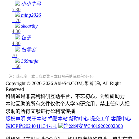
小小牛马
5
30
ming2026
1
70
skearthy
4
30
包子
4
30
归零者
70
369ninja
1
60
注：热心度 = 本日应助数 + 本日被采纳获取积分÷10
Copyright © 2020-2026 AbleSci.COM, 科研通, All Right
Reserved
科研通是非营利科研互助平台，不忘初心，为科研助力
本站互助的所有文件仅供个人学习研究用，禁止任何人把
求助的所得文献进行盈利或传播
版权声明
关于本站
捐赠本站
帮助中心
提交工单
客服中心
皖ICP备2024041134号-1
皖公网安备34019202002308