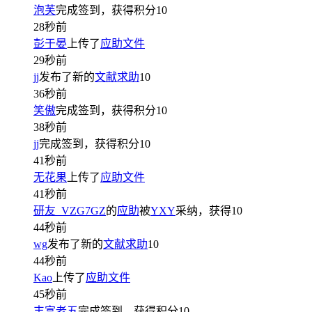
泡芙
完成签到，获得积分
10
28秒前
彭于晏
上传了
应助文件
29秒前
jj
发布了新的
文献求助
10
36秒前
笑傲
完成签到，获得积分
10
38秒前
jj
完成签到，获得积分
10
41秒前
无花果
上传了
应助文件
41秒前
研友_VZG7GZ
的
应助
被
YXY
采纳，获得
10
44秒前
wg
发布了新的
文献求助
10
44秒前
Kao
上传了
应助文件
45秒前
丰富老五
完成签到，获得积分
10