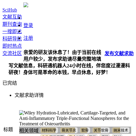
SciHub
文献互助
期刊查询
登录
一搜即达
注册
科研导航
即时热点
亲爱的研友该休息了！由于当前在线
交流社区
发布
文献
求助
用户较少，发布求助请尽量完整地填
写文献信息，科研通机器人24小时在线，伴您度过漫漫科
研夜！身体可是革命的本钱，早点休息，好梦！
已完结
文献求助详情
Hydration‐Lubricated, Cartilage‐Targeted, and
Anti‐Inflammatory Triple‐Functional Nanospheres for the
Treatment of Osteoarthritis
标题
相关领域
材料科学
骨关节炎
软骨
关节软骨
纳米技术