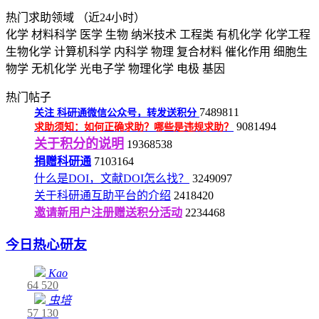
热门求助领域
（近24小时）
化学
材料科学
医学
生物
纳米技术
工程类
有机化学
化学工程
生物化学
计算机科学
内科学
物理
复合材料
催化作用
细胞生
物学
无机化学
光电子学
物理化学
电极
基因
热门帖子
7489811
关注
科研通微信公众号，转发送积分
9081494
求助须知：如何正确求助？哪些是违规求助？
关于积分的说明
19368538
捐赠科研通
7103164
什么是DOI，文献DOI怎么找？
3249097
关于科研通互助平台的介绍
2418420
邀请新用户注册赠送积分活动
2234468
今日热心研友
Kao
64
520
虫培
57
130