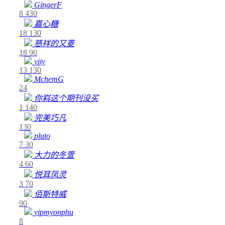
GingerF
8
430
嘉心糖
18
130
慈祥的又菱
18
90
yiiy
13
130
MchemG
24
你嵙这个期刊没买
1
140
完美巧凡
130
pluto
7
30
大力的冬萱
4
60
悦耳凤灵
3
70
佰斯特威
90
yipmyonphu
8