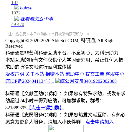
107
boleyn
1032
我看看怎么个事
49
470
注：热心度 = 本日应助数 + 本日被采纳获取积分÷10
Copyright © 2020-2026 AbleSci.COM, 科研通, All Right
Reserved
科研通是非营利科研互助平台，不忘初心，为科研助力
本站互助的所有文件仅供个人学习研究用，禁止任何人把
求助的所得文献进行盈利或传播
版权声明
关于本站
捐赠本站
帮助中心
提交工单
客服中心
皖ICP备2024041134号-1
皖公网安备34019202002308
科研通【文献互助QQ群】：如果您有特殊求助，或发布求
助超过24小时未得到应助，可加群求助，群号：
821889395
【点击一键加群】
科研通【志愿服务QQ群】：如果您热爱文献互助，有热心
愿意为更多人服务，请加入小伙伴群，
点击申请加入