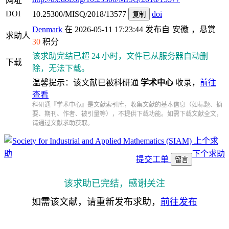
网址
DOI
10.25300/MISQ/2018/13577
doi
复制
Denmark
在 2026-05-11 17:23:44 发布自
安徽
，悬赏
求助人
30
积分
该求助完结已超 24 小时，文件已从服务器自动删
下载
除，无法下载。
温馨提示：该文献已被科研通
学术中心
收录，
前往
查看
科研通『学术中心』是文献索引库，收集文献的基本信息（如标题、摘
要、期刊、作者、被引量等），不提供下载功能。如需下载文献全文，
请通过文献求助获取。
上个求
助
下个求助
提交工单
留言
该求助已完结，感谢关注
如需该文献，请重新发布求助，
前往发布