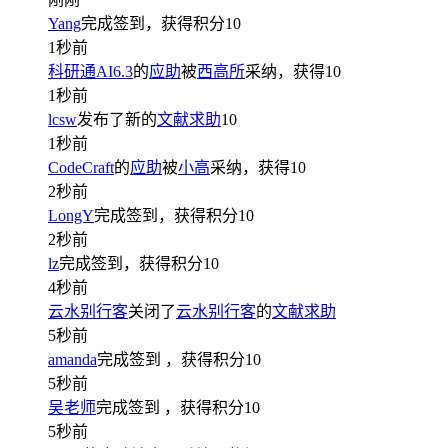
Yang
完成签到，获得积分
10
1秒前
科研通AI6.3
的
应助
被
西高所
采纳，获得
10
1秒前
lcsw
发布了新的
文献求助
10
1秒前
CodeCraft
的
应助
被
小高
采纳，获得
10
2秒前
LongY
完成签到，获得积分
10
2秒前
lz
完成签到，获得积分
10
4秒前
云水别行客
关闭了
云水别行客
的
文献求助
5秒前
amanda
完成签到
，获得积分
10
5秒前
吴老师
完成签到
，获得积分
10
5秒前