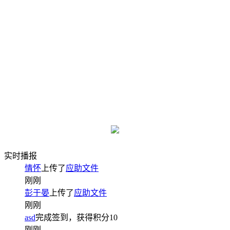
实时播报
情怀
上传了
应助文件
刚刚
彭于晏
上传了
应助文件
刚刚
asd
完成签到，获得积分
10
刚刚