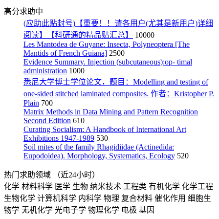
高分求助中
(应助此贴封号)【重要！！请各用户(尤其是新用户)详细
阅读】【科研通的精品贴汇总】
10000
Les Mantodea de Guyane: Insecta, Polyneoptera [The
Mantids of French Guiana]
2500
Evidence Summary. Injection (subcutaneous):op- timal
administration
1000
悉尼大学博士学位论文，题目：Modelling and testing of
one-sided stitched laminated composites. 作者：Kristopher P.
Plain
700
Matrix Methods in Data Mining and Pattern Recognition
Second Edition
610
Curating Socialism: A Handbook of International Art
Exhibitions 1947-1989
530
Soil mites of the family Rhagidiidae (Actinedida:
Eupodoidea). Morphology, Systematics, Ecology
520
热门求助领域
（近24小时）
化学
材料科学
医学
生物
纳米技术
工程类
有机化学
化学工程
生物化学
计算机科学
内科学
物理
复合材料
催化作用
细胞生
物学
无机化学
光电子学
物理化学
电极
基因