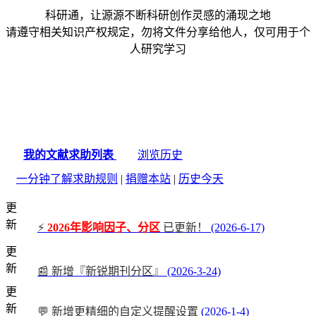
科研通，让源源不断科研创作灵感的涌现之地
请遵守相关知识产权规定，勿将文件分享给他人，仅可用于个
人研究学习
我的文献求助列表
浏览历史
一分钟了解求助规则
|
捐赠本站
|
历史今天
更
新
⚡
2026年影响因子、分区
已更新！
(2026-6-17)
更
新
📰 新增『新锐期刊分区』
(2026-3-24)
更
新
💬 新增更精细的自定义提醒设置
(2026-1-4)