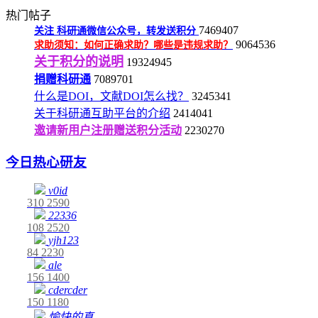
热门帖子
7469407
关注
科研通微信公众号，转发送积分
9064536
求助须知：如何正确求助？哪些是违规求助？
关于积分的说明
19324945
捐赠科研通
7089701
什么是DOI，文献DOI怎么找？
3245341
关于科研通互助平台的介绍
2414041
邀请新用户注册赠送积分活动
2230270
今日热心研友
v0id
310
2590
22336
108
2520
yjh123
84
2230
ale
156
1400
cdercder
150
1180
愉快的真