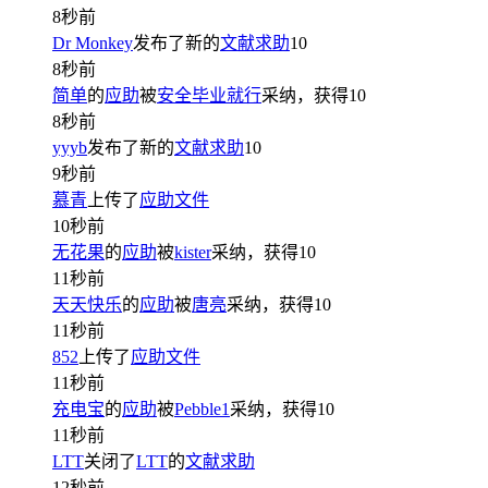
8秒前
Dr Monkey
发布了新的
文献求助
10
8秒前
简单
的
应助
被
安全毕业就行
采纳，获得
10
8秒前
yyyb
发布了新的
文献求助
10
9秒前
慕青
上传了
应助文件
10秒前
无花果
的
应助
被
kister
采纳，获得
10
11秒前
天天快乐
的
应助
被
唐亮
采纳，获得
10
11秒前
852
上传了
应助文件
11秒前
充电宝
的
应助
被
Pebble1
采纳，获得
10
11秒前
LTT
关闭了
LTT
的
文献求助
12秒前