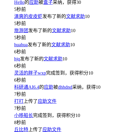
Hello
的
应助
被
盒子
采纳，获得
30
5秒前
清爽的皮皮虾
发布了新的
文献求助
10
5秒前
旅游团
发布了新的
文献求助
10
5秒前
huahua
发布了新的
文献求助
10
6秒前
hjq
发布了新的
文献求助
10
6秒前
灵活的胖子wxp
完成签到，获得积分
10
6秒前
科研通AI6.4
的
应助
被
dhhdnd
采纳，获得
10
7秒前
打打
上传了
应助文件
7秒前
小哆船长
完成签到，获得积分
10
8秒前
丘比特
上传了
应助文件