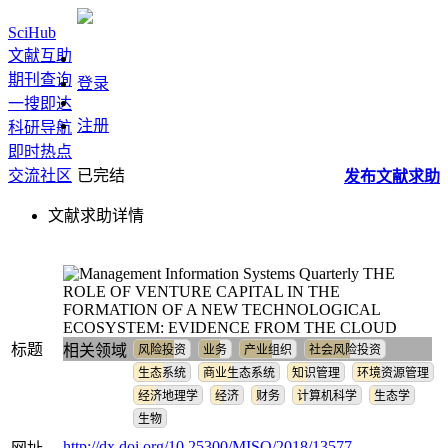
SciHub
文献互助
期刊查询
登录
一搜即达
注册
科研导航
即时热点
交流社区
已完结
发布
文献
求助
文献求助详情
THE
ROLE OF VENTURE CAPITAL IN THE
FORMATION OF A NEW TECHNOLOGICAL
ECOSYSTEM: EVIDENCE FROM THE CLOUD
标题
相关领域
风险投资
业务
产业组织
社会风险投资
生态系统
商业生态系统
知识管理
环境资源管理
经济地理学
经济
财务
计算机科学
生态学
生物
http://dx.doi.org/10.25300/MISQ/2018/13577