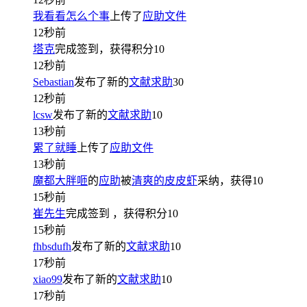
我看看怎么个事
上传了
应助文件
12秒前
塔克
完成签到，获得积分
10
12秒前
Sebastian
发布了新的
文献求助
30
12秒前
lcsw
发布了新的
文献求助
10
13秒前
累了就睡
上传了
应助文件
13秒前
魔都大胖咂
的
应助
被
清爽的皮皮虾
采纳，获得
10
15秒前
崔先生
完成签到
，获得积分
10
15秒前
fhbsdufh
发布了新的
文献求助
10
17秒前
xiao99
发布了新的
文献求助
10
17秒前