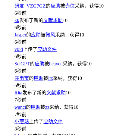
研友_VZG7GZ
的
应助
被
赤侠
采纳，获得
10
6秒前
kk
发布了新的
文献求助
10
6秒前
Jasper
的
应助
被
微风
采纳，获得
10
6秒前
v0id
上传了
应助文件
6秒前
SciGPT
的
应助
被
heaven
采纳，获得
10
6秒前
充电宝
的
应助
被
ltx
采纳，获得
10
6秒前
Rita
发布了新的
文献求助
10
7秒前
wanci
的
应助
被
zz
采纳，获得
10
7秒前
小蘑菇
上传了
应助文件
8秒前