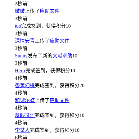
2秒前
啵啵
上传了
应助文件
3秒前
tuo
完成签到，获得积分
10
3秒前
深情安青
上传了
应助文件
3秒前
Sunny
发布了新的
文献求助
10
3秒前
Herrr
完成签到，获得积分
10
4秒前
香蕉幻桃
完成签到，获得积分
20
4秒前
和谐尔蝶
上传了
应助文件
4秒前
蒙眼过河
完成签到，获得积分
10
4秒前
李某人
完成签到，获得积分
10
6秒前