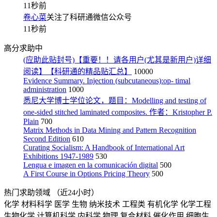
11秒前
卷心菜
关注了科研通微信公众号
11秒前
高分求助中
(应助此贴封号)【重要！！请各用户(尤其是新用户)详细
阅读】【科研通的精品贴汇总】
10000
Evidence Summary. Injection (subcutaneous):op- timal
administration
1000
悉尼大学博士学位论文，题目：Modelling and testing of
one-sided stitched laminated composites. 作者：Kristopher P.
Plain
700
Matrix Methods in Data Mining and Pattern Recognition
Second Edition
610
Curating Socialism: A Handbook of International Art
Exhibitions 1947-1989
530
Lengua e imagen en la comunicación digital
500
A First Course in Options Pricing Theory
500
热门求助领域
（近24小时）
化学
材料科学
医学
生物
纳米技术
工程类
有机化学
化学工程
生物化学
计算机科学
内科学
物理
复合材料
催化作用
细胞生