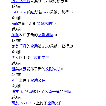
四氧化三铁
完成签到，获得积分
10
1秒前
Rikki0326
的
应助
被
lucas
采纳，获得
10
1秒前
zmh
发布了新的
文献求助
10
1秒前
菲菲
发布了新的
文献求助
10
1秒前
完美巧凡
的
应助
被
GUO
采纳，获得
10
1秒前
李爱国
上传了
应助文件
2秒前
甜美乘云
发布了新的
文献求助
10
2秒前
孑与
上传了
应助文件
2秒前
研友_6n06w8
驳回了
像鱼一样
的
应助
2秒前
研友_VZG7GZ
上传了
应助文件