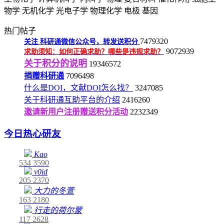
物学
无机化学
光电子学
物理化学
电极
基因
热门帖子
7479320
关注
科研通微信公众号，转发送积分
9072939
求助须知：如何正确求助？哪些是违规求助？
关于积分的说明
19346572
捐赠科研通
7096498
什么是DOI，文献DOI怎么找？
3247085
关于科研通互助平台的介绍
2416260
邀请新用户注册赠送积分活动
2232349
今日热心研友
Kao
534
3590
v0id
205
2370
大力的冬萱
163
2180
行走的荷尔蒙
117
2628