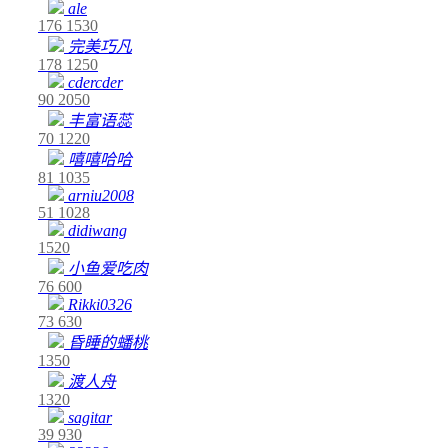
ale
176
1530
完美巧凡
178
1250
cdercder
90
2050
丰富语蕊
70
1220
嘻嘻哈哈
81
1035
arniu2008
51
1028
didiwang
1520
小鱼爱吃肉
76
600
Rikki0326
73
630
昏睡的蟠桃
1350
渡人舟
1320
sagitar
39
930