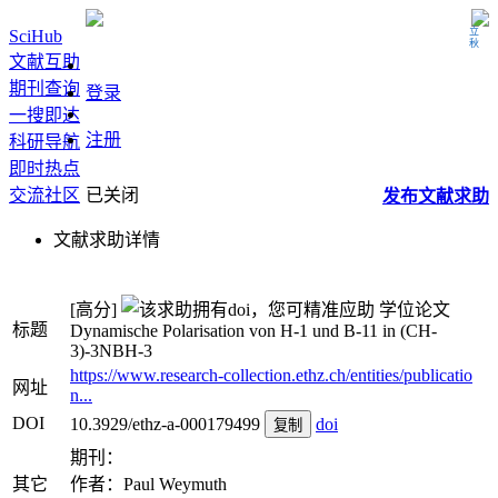
立秋
SciHub
文献互助
期刊查询
登录
一搜即达
注册
科研导航
即时热点
交流社区
已关闭
发布
文献
求助
文献求助详情
[高分]
学位论文
标题
Dynamische Polarisation von H-1 und B-11 in (CH-
3)-3NBH-3
https://www.research-collection.ethz.ch/entities/publicatio
网址
n...
DOI
10.3929/ethz-a-000179499
doi
复制
期刊：
其它
作者：Paul Weymuth