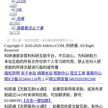
22336
1320
OK
1220
天晴
49
660
我看看怎么个事
54
570
注：热心度 = 本日应助数 + 本日被采纳获取积分÷10
Copyright © 2020-2026 AbleSci.COM, 科研通, All Right
Reserved
科研通是非营利科研互助平台，不忘初心，为科研助力
本站互助的所有文件仅供个人学习研究用，禁止任何人把
求助的所得文献进行盈利或传播
版权声明
关于本站
捐赠本站
帮助中心
提交工单
客服中心
皖ICP备2024041134号-1
皖公网安备34019202002308
科研通【文献互助QQ群】：如果您有特殊求助，或发布求
助超过24小时未得到应助，可加群求助，群号：
821889395
【点击一键加群】
科研通【志愿服务QQ群】：如果您热爱文献互助，有热心