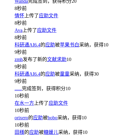
Wanda
完成签到，获得积分
20
8秒前
情怀
上传了
应助文件
8秒前
Ava
上传了
应助文件
8秒前
科研通AI6.4
的
应助
被
苹果书白
采纳，获得
10
9秒前
zmh
发布了新的
文献求助
10
9秒前
科研通AI6.4
的
应助
被
童童
采纳，获得
30
9秒前
......
完成签到，获得积分
10
10秒前
在水一方
上传了
应助文件
10秒前
orixero
的
应助
被
bobo
采纳，获得
10
10秒前
田様
的
应助
被
糖媛儿
采纳，获得
10