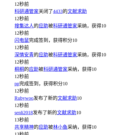
12秒前
科研通管家
关闭了
4433
的
文献求助
12秒前
搜集达人
的
应助
被
科研通管家
采纳，获得
10
12秒前
闪电鼠
完成签到，获得积分
10
12秒前
深情安青
的
应助
被
科研通管家
采纳，获得
10
12秒前
桐桐
的
应助
被
科研通管家
采纳，获得
10
12秒前
pp
完成签到，获得积分
10
12秒前
Rubywoo
发布了新的
文献求助
10
12秒前
senli2018
发布了新的
文献求助
10
13秒前
共享精神
的
应助
被
林小鱼
采纳，获得
10
13秒前