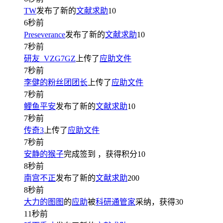
TW
发布了新的
文献求助
10
6秒前
Preseverance
发布了新的
文献求助
10
7秒前
研友_VZG7GZ
上传了
应助文件
7秒前
李健的粉丝团团长
上传了
应助文件
7秒前
鲤鱼平安
发布了新的
文献求助
10
7秒前
传奇3
上传了
应助文件
7秒前
安静的猴子
完成签到
，获得积分
10
8秒前
南宫不正
发布了新的
文献求助
200
8秒前
大力的图图
的
应助
被
科研通管家
采纳，获得
30
11秒前