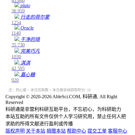
43
880
pluto
36
910
行走的荷尔蒙
1254
Oracle
1140
干净的琦
35
730
完美巧凡
1030
淇淇
42
595
嘉心糖
920
注：热心度 = 本日应助数 + 本日被采纳获取积分÷10
Copyright © 2020-2026 AbleSci.COM, 科研通, All Right
Reserved
科研通是非营利科研互助平台，不忘初心，为科研助力
本站互助的所有文件仅供个人学习研究用，禁止任何人把
求助的所得文献进行盈利或传播
版权声明
关于本站
捐赠本站
帮助中心
提交工单
客服中心