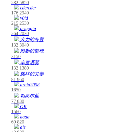
282
5850
cdercder
176
2940
v0id
215
2530
prigogin
264
2030
大力的冬萱
132
3040
殷勤的紫槐
3150
丰富语蕊
132
1380
慈祥的又菱
81
960
arniu2008
1650
明亮尔蓝
77
830
OK
1560
aaaa
69
820
ale