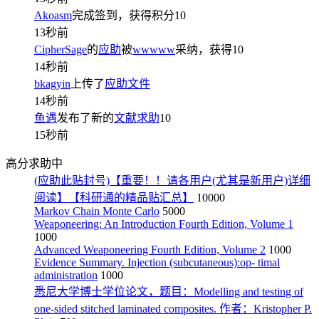
Akoasm
完成签到，获得积分
10
13秒前
CipherSage
的
应助
被
wwwww
采纳，获得
10
14秒前
bkagyin
上传了
应助文件
14秒前
鱼遇
发布了新的
文献求助
10
15秒前
高分求助中
(应助此贴封号)【重要！！请各用户(尤其是新用户)详细
阅读】【科研通的精品贴汇总】
10000
Markov Chain Monte Carlo
5000
Weaponeering: An Introduction Fourth Edition, Volume 1
1000
Advanced Weaponeering Fourth Edition, Volume 2
1000
Evidence Summary. Injection (subcutaneous):op- timal
administration
1000
悉尼大学博士学位论文，题目：Modelling and testing of
one-sided stitched laminated composites. 作者：Kristopher P.