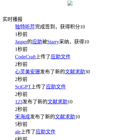
实时播报
独特听芹
完成签到，获得积分
10
1秒前
Jasper
的
应助
被
Starry
采纳，获得
10
1秒前
CodeCraft
上传了
应助文件
2秒前
心灵美安珊
发布了新的
文献求助
30
2秒前
SciGPT
上传了
应助文件
2秒前
123
发布了新的
文献求助
10
2秒前
宋海成
发布了新的
文献求助
10
5秒前
ale
上传了
应助文件
6秒前