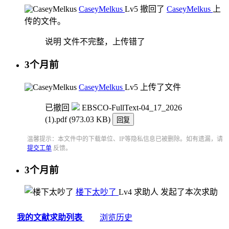
CaseyMelkus
Lv5
撤回了
CaseyMelkus
上
传的文件。
说明
文件不完整，上传错了
3个月前
CaseyMelkus
Lv5
上传了文件
已撤回
EBSCO-FullText-04_17_2026
(1).pdf
(973.03 KB)
回复
温馨提示：本文件中的下载单位、IP等隐私信息已被删除。如有遗漏，请
提交工单
反馈。
3个月前
楼下太吵了
Lv4
求助人
发起了本次求助
我的文献求助列表
浏览历史