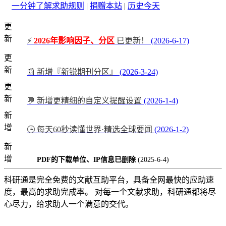
一分钟了解求助规则
|
捐赠本站
|
历史今天
更
新
⚡
2026年影响因子、分区
已更新！
(2026-6-17)
更
新
📰 新增『新锐期刊分区』
(2026-3-24)
更
新
💬 新增更精细的自定义提醒设置
(2026-1-4)
新
增
🕒 每天60秒读懂世界·精选全球要闻
(2026-1-2)
新
增
PDF的下载单位、IP信息已删除
(2025-6-4)
科研通是完全免费的文献互助平台，具备全网最快的应助速
度，最高的求助完成率。 对每一个文献求助，科研通都将尽
心尽力，给求助人一个满意的交代。