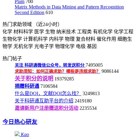
Plain
700
Matrix Methods in Data Mining and Pattern Recognition
Second Edition
610
热门求助领域
（近24小时）
化学
材料科学
医学
生物
纳米技术
工程类
有机化学
化学工程
生物化学
计算机科学
内科学
物理
复合材料
催化作用
细胞生
物学
无机化学
光电子学
物理化学
电极
基因
热门帖子
7495005
关注
科研通微信公众号，转发送积分
9086144
求助须知：如何正确求助？哪些是违规求助？
关于积分的说明
19379285
捐赠科研通
7106584
什么是DOI，文献DOI怎么找？
3249813
关于科研通互助平台的介绍
2419180
邀请新用户注册赠送积分活动
2235534
今日热心研友
Kao