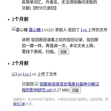
些简单词汇、作者名，无法得知确切求助的
文献)【积分已退回】
2个月前
嘉心糖
Lv12
21
求助人
驳回了
Lyz
上传的文件
说明
驳回原因请看之前的驳回记录，驳回原
因一摸一样。再强调一次，本论文未上网，
需线下借阅，扫描。
回复
2个月前
Lyz
Lv1
上传了文件
已驳回
铝酸钠溶液混合强度对晶种分解过
程的影响研究.pdf
(2.27 MB)
回复
温馨提示：本文件中的下载单位、IP等隐私信息已被删除。如有遗漏，请
提交工单
反馈。