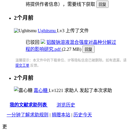
将提供作者信息），需要线下获取
回复
2个月前
Ughitsmu
Lv3
上传了文件
已驳回
铝酸钠溶液混合强度对晶种分解过
程的影响研究.pdf
(2.27 MB)
回复
温馨提示：本文件中的下载单位、IP等隐私信息已被删除。如有遗漏，请
提交工单
反馈。
2个月前
嘉心糖
Lv12
21
求助人
发起了本次求助
我的文献求助列表
浏览历史
一分钟了解求助规则
|
捐赠本站
|
历史今天
更