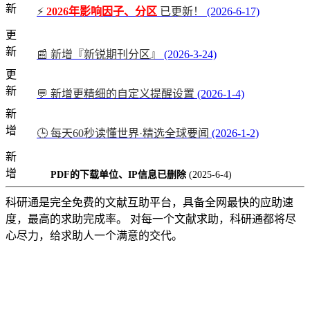
新
⚡
2026年影响因子、分区
已更新！
(2026-6-17)
更
新
📰 新增『新锐期刊分区』
(2026-3-24)
更
新
💬 新增更精细的自定义提醒设置
(2026-1-4)
新
增
🕒 每天60秒读懂世界·精选全球要闻
(2026-1-2)
新
增
PDF的下载单位、IP信息已删除
(2025-6-4)
科研通是完全免费的文献互助平台，具备全网最快的应助速
度，最高的求助完成率。 对每一个文献求助，科研通都将尽
心尽力，给求助人一个满意的交代。