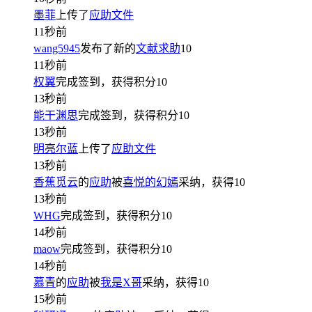
墨菲
上传了
应助文件
11秒前
wang5945
发布了新的
文献求助
10
11秒前
权翼
完成签到，获得积分
10
13秒前
能干渊思
完成签到，获得积分
10
13秒前
明亮尔蓝
上传了
应助文件
13秒前
香蕉觅云
的
应助
被
喜悦的幻嫣
采纳，获得
10
13秒前
WHG
完成签到，获得积分
10
14秒前
maow
完成签到，获得积分
10
14秒前
慕青
的
应助
被
我是X哥
采纳，获得
10
15秒前