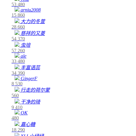
53
480
arniu2008
15
860
大力的冬萱
28
660
慈祥的又菱
54
370
虫培
57
260
ale
33
480
丰富语蕊
34
390
GingerF
8
530
行走的荷尔蒙
560
干净的琦
9
410
OK
480
嘉心糖
18
290