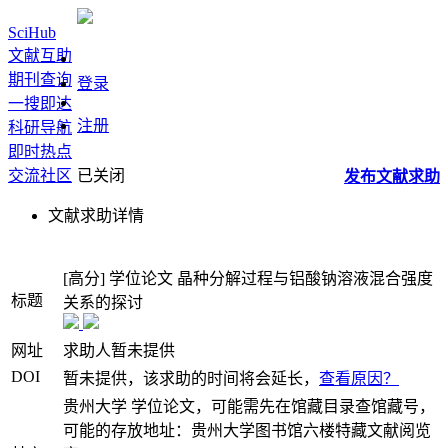
SciHub
文献互助
期刊查询
登录
一搜即达
注册
科研导航
即时热点
交流社区
已关闭
发布
文献
求助
文献求助详情
[高分]
学位论文
晶种分解过程与铝酸钠溶液混合强度
标题
关系的探讨
网址
求助人暂未提供
DOI
暂未提供，该求助的时间将会延长，
查看原因？
贵州大学 学位论文，可能需先在馆藏目录查馆藏号，
可能的存放地址：贵州大学图书馆六楼特藏文献阅览