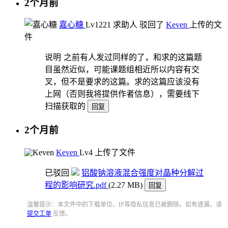
2个月前
嘉心糖
Lv12
21
求助人
驳回了
Keven
上传的文
件
说明
之前有人发过同样的了，和求的这篇题
目虽然近似，可能课题组相近所以内容有交
叉，但不是要求的这篇。求的这篇应该没有
上网（否则我将提供作者信息），需要线下
扫描获取的
回复
2个月前
Keven
Lv4
上传了文件
已驳回
铝酸钠溶液混合强度对晶种分解过
程的影响研究.pdf
(2.27 MB)
回复
温馨提示：本文件中的下载单位、IP等隐私信息已被删除。如有遗漏，请
提交工单
反馈。