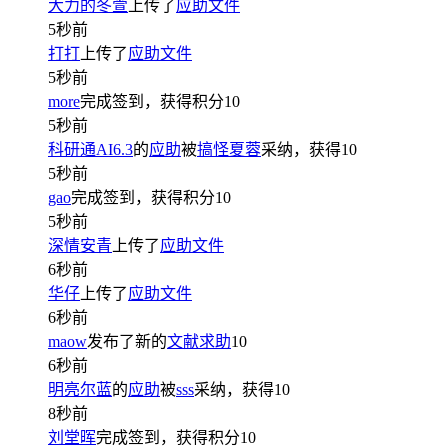
大力的冬萱
上传了
应助文件
5秒前
打打
上传了
应助文件
5秒前
more
完成签到，获得积分
10
5秒前
科研通AI6.3
的
应助
被
搞怪夏蓉
采纳，获得
10
5秒前
gao
完成签到，获得积分
10
5秒前
深情安青
上传了
应助文件
6秒前
华仔
上传了
应助文件
6秒前
maow
发布了新的
文献求助
10
6秒前
明亮尔蓝
的
应助
被
sss
采纳，获得
10
8秒前
刘堂晖
完成签到，获得积分
10