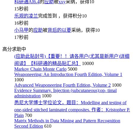
科研通AI6.4
的
应助
被
xxy
采纳，获得
10
15秒前
乐观的凌兰
完成签到
，获得积分
10
16秒前
小马甲
的
应助
被
背后的以菱
采纳，获得
10
17秒前
高分求助中
(应助此贴封号)【重要！！请各用户(尤其是新用户)详细
阅读】【科研通的精品贴汇总】
10000
Markov Chain Monte Carlo
5000
Weaponeering: An Introduction Fourth Edition, Volume 1
1000
Advanced Weaponeering Fourth Edition, Volume 2
1000
Evidence Summary. Injection (subcutaneous):op- timal
administration
1000
悉尼大学博士学位论文，题目：Modelling and testing of
one-sided stitched laminated composites. 作者：Kristopher P.
Plain
700
Matrix Methods in Data Mining and Pattern Recognition
Second Edition
610