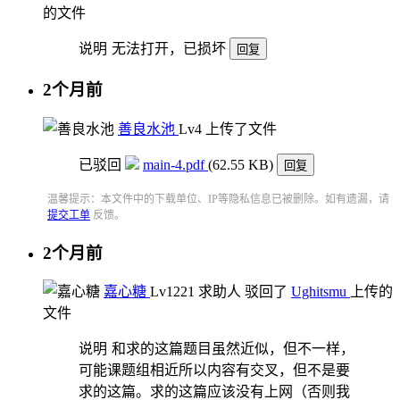
的文件
说明
无法打开，已损坏
回复
2个月前
善良水池
Lv4
上传了文件
已驳回
main-4.pdf
(62.55 KB)
回复
温馨提示：本文件中的下载单位、IP等隐私信息已被删除。如有遗漏，请
提交工单
反馈。
2个月前
嘉心糖
Lv12
21
求助人
驳回了
Ughitsmu
上传的
文件
说明
和求的这篇题目虽然近似，但不一样，
可能课题组相近所以内容有交叉，但不是要
求的这篇。求的这篇应该没有上网（否则我