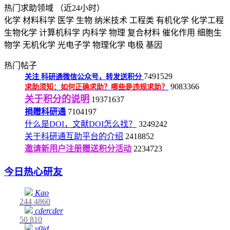
热门求助领域
（近24小时）
化学
材料科学
医学
生物
纳米技术
工程类
有机化学
化学工程
生物化学
计算机科学
内科学
物理
复合材料
催化作用
细胞生
物学
无机化学
光电子学
物理化学
电极
基因
热门帖子
7491529
关注
科研通微信公众号，转发送积分
9083366
求助须知：如何正确求助？哪些是违规求助？
关于积分的说明
19371637
捐赠科研通
7104197
什么是DOI，文献DOI怎么找？
3249242
关于科研通互助平台的介绍
2418852
邀请新用户注册赠送积分活动
2234723
今日热心研友
Kao
244
4860
cdercder
50
810
v0id