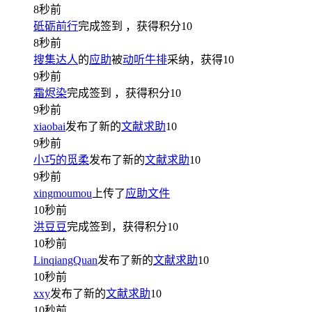
8秒前
砥砺前行
完成签到
，获得积分
10
8秒前
搜集达人
的
应助
被
动听牛排
采纳，获得
10
9秒前
霜烬染
完成签到
，获得积分
10
9秒前
xiaobai
发布了新的
文献求助
10
9秒前
小巧的觅柔
发布了新的
文献求助
10
9秒前
xingmoumou
上传了
应助文件
10秒前
洪豆豆
完成签到，获得积分
10
10秒前
LinqiangQuan
发布了新的
文献求助
10
10秒前
xxy
发布了新的
文献求助
10
10秒前