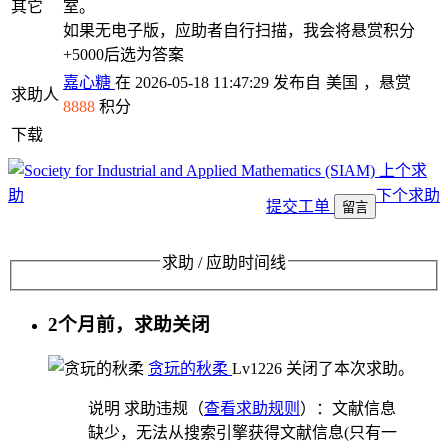
其它
室。
如果无电子版，应助者自行扫描，我会将悬赏积分
+5000后选为答案
嘉心糖
在 2026-05-18 11:47:29 发布自
美国
，悬赏
求助人
8888
积分
下载
上个求
助
下个求助
提交工单
留言
求助 / 应助时间线
2个月前，求助关闭
贪玩的秋柔
Lv12
26
关闭了本次求助。
说明
求助违规（
查看求助规则
）：文献信息
缺少，无法从搜索引擎获得文献信息(只有一