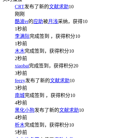
CRT
发布了新的
文献求助
10
刚刚
酷波er
的
应助
被
月浅
采纳，获得
10
1秒前
李满际
完成签到
，获得积分
10
1秒前
木木
完成签到，获得积分
10
2秒前
xiaobai
完成签到，获得积分
20
3秒前
feezy
发布了新的
文献求助
10
3秒前
南城
完成签到
，获得积分
10
4秒前
黑化小狗
发布了新的
文献求助
10
4秒前
析木
完成签到，获得积分
10
5秒前