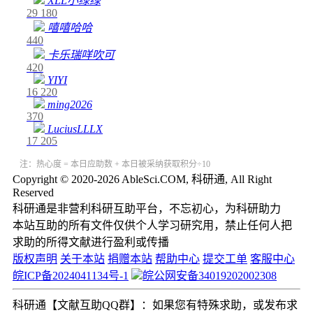
XLL小绿绿
29
180
嘻嘻哈哈
440
卡乐瑞咩吹可
420
YIYI
16
220
ming2026
370
LuciusLLLX
17
205
注：热心度 = 本日应助数 + 本日被采纳获取积分÷10
Copyright © 2020-2026 AbleSci.COM, 科研通, All Right
Reserved
科研通是非营利科研互助平台，不忘初心，为科研助力
本站互助的所有文件仅供个人学习研究用，禁止任何人把
求助的所得文献进行盈利或传播
版权声明
关于本站
捐赠本站
帮助中心
提交工单
客服中心
皖ICP备2024041134号-1
皖公网安备34019202002308
科研通【文献互助QQ群】：如果您有特殊求助，或发布求