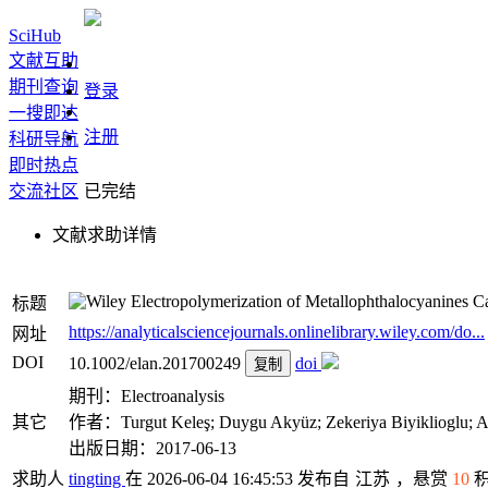
SciHub
文献互助
期刊查询
登录
一搜即达
注册
科研导航
即时热点
交流社区
已完结
文献求助详情
Electropolymerization of Metallophthalocyanines Ca
标题
https://analyticalsciencejournals.onlinelibrary.wiley.com/do...
网址
DOI
10.1002/elan.201700249
doi
复制
期刊：Electroanalysis
其它
作者：Turgut Keleş; Duygu Akyüz; Zekeriya Biyiklioglu; A
出版日期：2017-06-13
求助人
tingting
在 2026-06-04 16:45:53 发布自
江苏
，悬赏
10