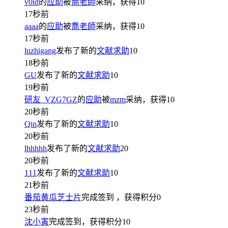
v0id
的
应助
被
喬老師
采纳，获得
10
17秒前
aaaa
的
应助
被
喬老師
采纳，获得
10
17秒前
luzhigang
发布了新的
文献求助
10
18秒前
GU
发布了新的
文献求助
10
19秒前
研友_VZG7GZ
的
应助
被
mzm
采纳，获得
10
20秒前
Qin
发布了新的
文献求助
10
20秒前
lhhhhh
发布了新的
文献求助
20
20秒前
111
发布了新的
文献求助
10
21秒前
番茄黄瓜芝士片
完成签到
，获得积分
0
23秒前
沈小寅
完成签到，获得积分
10