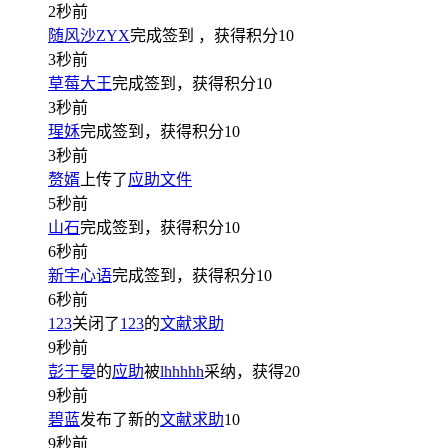
2秒前
随风沙ZYX
完成签到
，获得积分
10
3秒前
草莓大王
完成签到，获得积分
10
3秒前
瑆姀
完成签到，获得积分
10
3秒前
赘婿
上传了
应助文件
5秒前
山石
完成签到，获得积分
10
6秒前
新宇心语
完成签到，获得积分
10
6秒前
123
关闭了
123
的
文献求助
9秒前
彭于晏
的
应助
被
lhhhhh
采纳，获得
20
9秒前
碧蓝
发布了新的
文献求助
10
9秒前