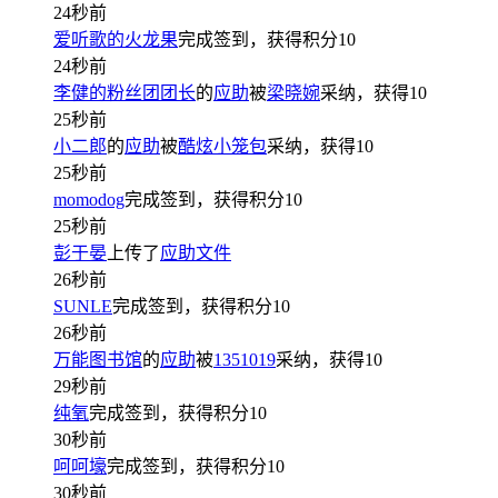
24秒前
爱听歌的火龙果
完成签到，获得积分
10
24秒前
李健的粉丝团团长
的
应助
被
梁晓婉
采纳，获得
10
25秒前
小二郎
的
应助
被
酷炫小笼包
采纳，获得
10
25秒前
momodog
完成签到，获得积分
10
25秒前
彭于晏
上传了
应助文件
26秒前
SUNLE
完成签到，获得积分
10
26秒前
万能图书馆
的
应助
被
1351019
采纳，获得
10
29秒前
纯氧
完成签到，获得积分
10
30秒前
呵呵壕
完成签到，获得积分
10
30秒前