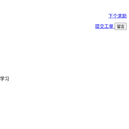
下个求助
提交工单
留言
学习