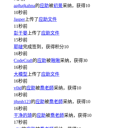
aajhajkahna
的
应助
被
初景
采纳，获得
10
10秒前
Jasper
上传了
应助文件
11秒前
彭于晏
上传了
应助文件
15秒前
耶啵
完成签到，获得积分
10
16秒前
CodeCraft
的
应助
被
啾啾
采纳，获得
30
16秒前
大模型
上传了
应助文件
16秒前
v0id
的
应助
被
喬老師
采纳，获得
10
16秒前
jjhmh123
的
应助
被
喬老師
采纳，获得
10
16秒前
干净的琦
的
应助
被
喬老師
采纳，获得
10
17秒前