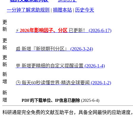
一分钟了解求助规则
|
捐赠本站
|
历史今天
更
新
⚡
2026年影响因子、分区
已更新！
(2026-6-17)
更
新
📰 新增『新锐期刊分区』
(2026-3-24)
更
新
💬 新增更精细的自定义提醒设置
(2026-1-4)
新
增
🕒 每天60秒读懂世界·精选全球要闻
(2026-1-2)
新
增
PDF的下载单位、IP信息已删除
(2025-6-4)
科研通是完全免费的文献互助平台，具备全网最快的应助速度