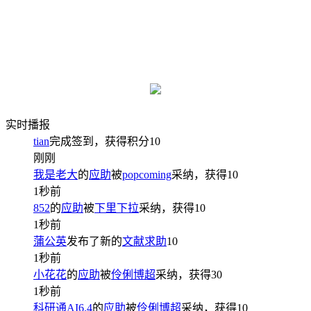
实时播报
tian
完成签到，获得积分
10
刚刚
我是老大
的
应助
被
popcoming
采纳，获得
10
1秒前
852
的
应助
被
下里下拉
采纳，获得
10
1秒前
蒲公英
发布了新的
文献求助
10
1秒前
小花花
的
应助
被
伶俐博超
采纳，获得
30
1秒前
科研通AI6.4
的
应助
被
伶俐博超
采纳，获得
10