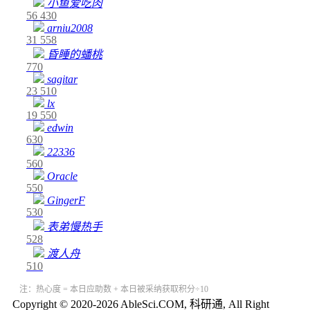
小鱼爱吃肉
56
430
arniu2008
31
558
昏睡的蟠桃
770
sagitar
23
510
lx
19
550
edwin
630
22336
560
Oracle
550
GingerF
530
表弟慢热手
528
渡人舟
510
注：热心度 = 本日应助数 + 本日被采纳获取积分÷10
Copyright © 2020-2026 AbleSci.COM, 科研通, All Right