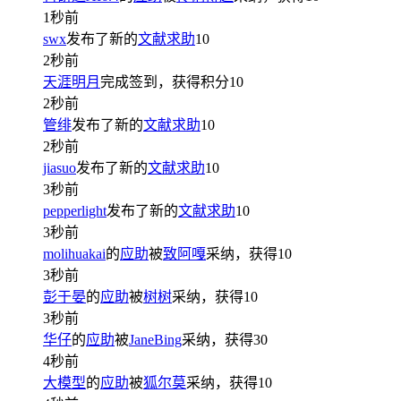
1秒前
swx
发布了新的
文献求助
10
2秒前
天涯明月
完成签到，获得积分
10
2秒前
管绯
发布了新的
文献求助
10
2秒前
jiasuo
发布了新的
文献求助
10
3秒前
pepperlight
发布了新的
文献求助
10
3秒前
molihuakai
的
应助
被
致阿嘎
采纳，获得
10
3秒前
彭于晏
的
应助
被
树树
采纳，获得
10
3秒前
华仔
的
应助
被
JaneBing
采纳，获得
30
4秒前
大模型
的
应助
被
狐尔莫
采纳，获得
10