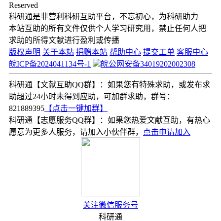
Reserved
科研通是非营利科研互助平台，不忘初心，为科研助力
本站互助的所有文件仅供个人学习研究用，禁止任何人把
求助的所得文献进行盈利或传播
版权声明
关于本站
捐赠本站
帮助中心
提交工单
客服中心
皖ICP备2024041134号-1
皖公网安备34019202002308
科研通【文献互助QQ群】：如果您有特殊求助，或发布求
助超过24小时未得到应助，可加群求助，群号：
821889395
【点击一键加群】
科研通【志愿服务QQ群】：如果您热爱文献互助，有热心
愿意为更多人服务，请加入小伙伴群，
点击申请加入
关注微信服务号
科研通