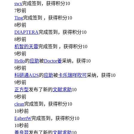
swx
完成签到，获得积分
10
7秒前
Ting
完成签到
，获得积分
10
8秒前
DIAPTERA
完成签到，获得积分
10
8秒前
机智的天蓉
完成签到
，获得积分
10
9秒前
Hello
的
应助
被
Doctor姜
采纳，获得
10
9秒前
科研通AI2S
的
应助
被
卡乐瑞咩吹可
采纳，获得
10
9秒前
正方型
发布了新的
文献求助
10
9秒前
clean
完成签到，获得积分
10
10秒前
EgbertW
完成签到，获得积分
10
10秒前
善良羿
发布了新的
文献求助
10