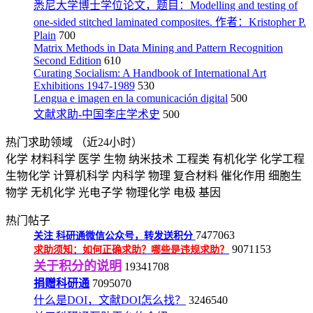
悉尼大学博士学位论文，题目：Modelling and testing of
one-sided stitched laminated composites. 作者：Kristopher P.
Plain
700
Matrix Methods in Data Mining and Pattern Recognition
Second Edition
610
Curating Socialism: A Handbook of International Art
Exhibitions 1947-1989
530
Lengua e imagen en la comunicación digital
500
文献求助-中国李庄学术史
500
热门求助领域
（近24小时）
化学
材料科学
医学
生物
纳米技术
工程类
有机化学
化学工程
生物化学
计算机科学
内科学
物理
复合材料
催化作用
细胞生
物学
无机化学
光电子学
物理化学
电极
基因
热门帖子
7477063
关注
科研通微信公众号，转发送积分
9071153
求助须知：如何正确求助？哪些是违规求助？
关于积分的说明
19341708
捐赠科研通
7095070
什么是DOI，文献DOI怎么找？
3246540