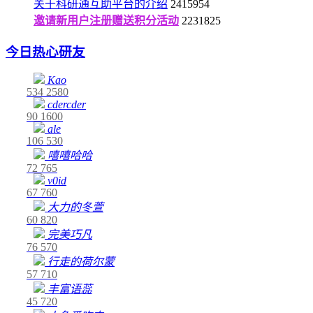
关于科研通互助平台的介绍
2415954
邀请新用户注册赠送积分活动
2231825
今日热心研友
Kao
534
2580
cdercder
90
1600
ale
106
530
嘻嘻哈哈
72
765
v0id
67
760
大力的冬萱
60
820
完美巧凡
76
570
行走的荷尔蒙
57
710
丰富语蕊
45
720