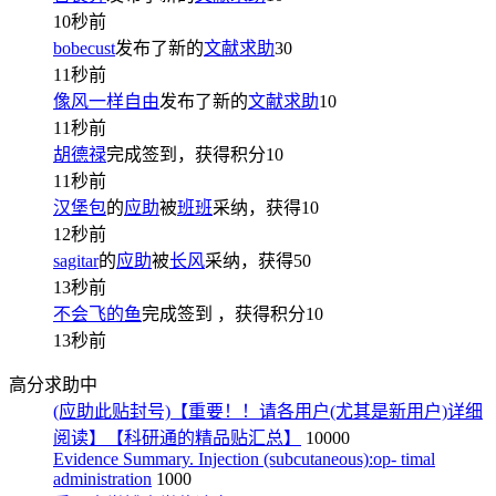
10秒前
bobecust
发布了新的
文献求助
30
11秒前
像风一样自由
发布了新的
文献求助
10
11秒前
胡德禄
完成签到，获得积分
10
11秒前
汉堡包
的
应助
被
班班
采纳，获得
10
12秒前
sagitar
的
应助
被
长风
采纳，获得
50
13秒前
不会飞的鱼
完成签到
，获得积分
10
13秒前
高分求助中
(应助此贴封号)【重要！！请各用户(尤其是新用户)详细
阅读】【科研通的精品贴汇总】
10000
Evidence Summary. Injection (subcutaneous):op- timal
administration
1000