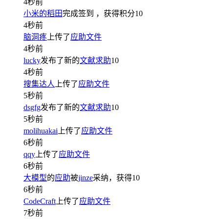
4秒前
小米的稻田
完成签到
，获得积分
10
4秒前
脑洞疼
上传了
应助文件
4秒前
lucky
发布了新的
文献求助
10
4秒前
搜集达人
上传了
应助文件
5秒前
dsgfg
发布了新的
文献求助
10
5秒前
molihuakai
上传了
应助文件
6秒前
qqy
上传了
应助文件
6秒前
大模型
的
应助
被
jinze
采纳，获得
10
6秒前
CodeCraft
上传了
应助文件
7秒前