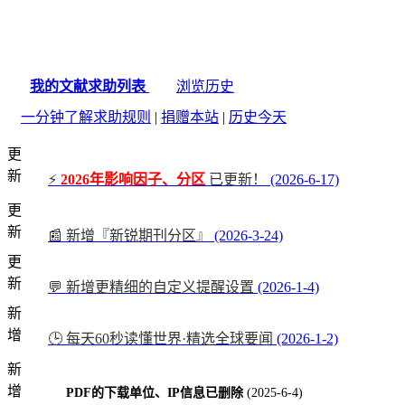
我的文献求助列表
浏览历史
一分钟了解求助规则
|
捐赠本站
|
历史今天
更
新
⚡
2026年影响因子、分区
已更新！
(2026-6-17)
更
新
📰 新增『新锐期刊分区』
(2026-3-24)
更
新
💬 新增更精细的自定义提醒设置
(2026-1-4)
新
增
🕒 每天60秒读懂世界·精选全球要闻
(2026-1-2)
新
增
PDF的下载单位、IP信息已删除
(2025-6-4)