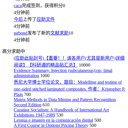
caca
完成签到，获得积分
0
4分钟前
今后
上传了
应助文件
4分钟前
ggbond
发布了新的
文献求助
10
4分钟前
高分求助中
(应助此贴封号)【重要！！请各用户(尤其是新用户)详细
阅读】【科研通的精品贴汇总】
10000
Evidence Summary. Injection (subcutaneous):op- timal
administration
1000
悉尼大学博士学位论文，题目：Modelling and testing of
one-sided stitched laminated composites. 作者：Kristopher P.
Plain
700
Matrix Methods in Data Mining and Pattern Recognition
Second Edition
610
Curating Socialism: A Handbook of International Art
Exhibitions 1947-1989
530
Lengua e imagen en la comunicación digital
500
A First Course in Options Pricing Theory
500