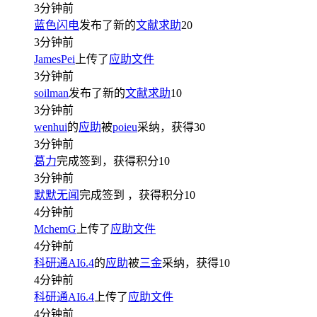
3分钟前
蓝色闪电
发布了新的
文献求助
20
3分钟前
JamesPei
上传了
应助文件
3分钟前
soilman
发布了新的
文献求助
10
3分钟前
wenhui
的
应助
被
poieu
采纳，获得
30
3分钟前
葛力
完成签到，获得积分
10
3分钟前
默默无闻
完成签到
，获得积分
10
4分钟前
MchemG
上传了
应助文件
4分钟前
科研通AI6.4
的
应助
被
三金
采纳，获得
10
4分钟前
科研通AI6.4
上传了
应助文件
4分钟前