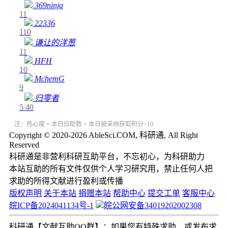
369ninja
11
22336
110
谦让的洋葱
11
HFH
10
MchemG
9
归零者
5
40
注：热心度 = 本日应助数 + 本日被采纳获取积分÷10
Copyright © 2020-2026 AbleSci.COM, 科研通, All Right
Reserved
科研通是非营利科研互助平台，不忘初心，为科研助力
本站互助的所有文件仅供个人学习研究用，禁止任何人把
求助的所得文献进行盈利或传播
版权声明
关于本站
捐赠本站
帮助中心
提交工单
客服中心
皖ICP备2024041134号-1
皖公网安备34019202002308
科研通【文献互助QQ群】：如果您有特殊求助，或发布求