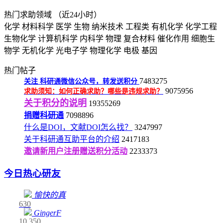
热门求助领域
（近24小时）
化学
材料科学
医学
生物
纳米技术
工程类
有机化学
化学工程
生物化学
计算机科学
内科学
物理
复合材料
催化作用
细胞生
物学
无机化学
光电子学
物理化学
电极
基因
热门帖子
7483275
关注
科研通微信公众号，转发送积分
9075956
求助须知：如何正确求助？哪些是违规求助？
关于积分的说明
19355269
捐赠科研通
7098896
什么是DOI，文献DOI怎么找？
3247997
关于科研通互助平台的介绍
2417183
邀请新用户注册赠送积分活动
2233373
今日热心研友
愉快的真
630
GingerF
10
350