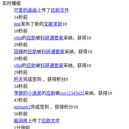
实时播报
可爱的函函
上传了
应助文件
14秒前
link
发布了新的
文献求助
10
18秒前
v0id
的
应助
被
科研通管家
采纳，获得
10
29秒前
田様
的
应助
被
科研通管家
采纳，获得
10
29秒前
v0id
的
应助
被
科研通管家
采纳，获得
10
29秒前
矜天
完成签到
，获得积分
0
34秒前
李健的小迷弟
的
应助
被
zsx12345632
采纳，获得
10
43秒前
mzhang2
完成签到
，获得积分
10
56秒前
脑洞疼
上传了
应助文件
1分钟前