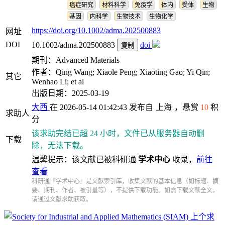
癌症研究
材料科学
免疫学
体内
受体
生物
基因
内科学
生物技术
生物化学
https://doi.org/10.1002/adma.202500883
网址
DOI
10.1002/adma.202500883
doi
复制
期刊：Advanced Materials
作者：Qing Wang; Xiaole Peng; Xiaoting Gao; Yi Qin;
其它
Wenhao Li; et al
出版日期：2025-03-19
大西
在 2026-05-14 01:42:43 发布自
上海
，悬赏
10
积
求助人
分
该求助完结已超 24 小时，文件已从服务器自动删
下载
除，无法下载。
温馨提示：该文献已被科研通
学术中心
收录，
前往
查看
科研通『学术中心』是文献索引库，收集文献的基本信息（如标题、摘
要、期刊、作者、被引量等），不提供下载功能。如需下载文献全文，
请通过文献求助获取。
上个求