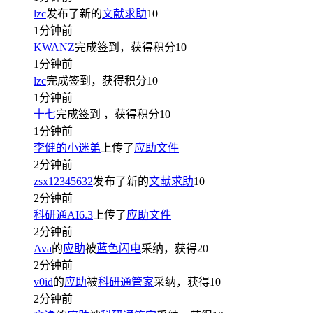
lzc
发布了新的
文献求助
10
1分钟前
KWANZ
完成签到，获得积分
10
1分钟前
lzc
完成签到，获得积分
10
1分钟前
十七
完成签到
，获得积分
10
1分钟前
李健的小迷弟
上传了
应助文件
2分钟前
zsx12345632
发布了新的
文献求助
10
2分钟前
科研通AI6.3
上传了
应助文件
2分钟前
Ava
的
应助
被
蓝色闪电
采纳，获得
20
2分钟前
v0id
的
应助
被
科研通管家
采纳，获得
10
2分钟前