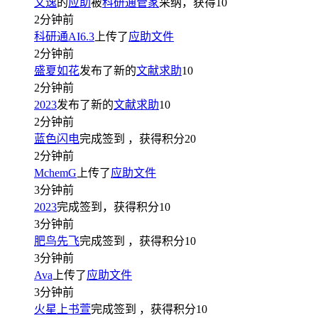
文逸
的
应助
被
科研通管家
采纳，获得
10
2分钟前
科研通AI6.3
上传了
应助文件
2分钟前
盛夏如花
发布了新的
文献求助
10
2分钟前
2023
发布了新的
文献求助
10
2分钟前
蓝色闪电
完成签到
，获得积分
20
2分钟前
MchemG
上传了
应助文件
3分钟前
2023
完成签到，获得积分
10
3分钟前
肥鸟先飞
完成签到
，获得积分
10
3分钟前
Ava
上传了
应助文件
3分钟前
火星上书萱
完成签到
，获得积分
10