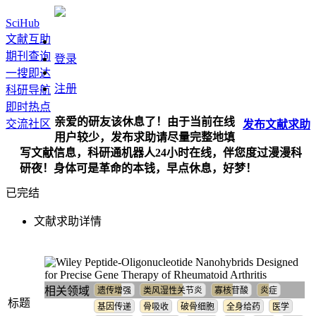
SciHub
文献互助
期刊查询
登录
一搜即达
注册
科研导航
即时热点
亲爱的研友该休息了！由于当前在线
交流社区
发布
文献
求助
用户较少，发布求助请尽量完整地填
写文献信息，科研通机器人24小时在线，伴您度过漫漫科
研夜！身体可是革命的本钱，早点休息，好梦！
已完结
文献求助详情
Peptide‐Oligonucleotide Nanohybrids Designed
for Precise Gene Therapy of Rheumatoid Arthritis
相关领域
遗传增强
类风湿性关节炎
寡核苷酸
炎症
标题
基因传递
骨吸收
破骨细胞
全身给药
医学