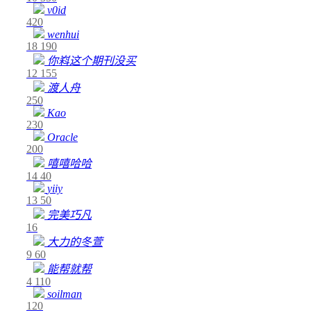
v0id
420
wenhui
18
190
你嵙这个期刊没买
12
155
渡人舟
250
Kao
230
Oracle
200
嘻嘻哈哈
14
40
yiiy
13
50
完美巧凡
16
大力的冬萱
9
60
能帮就帮
4
110
soilman
120