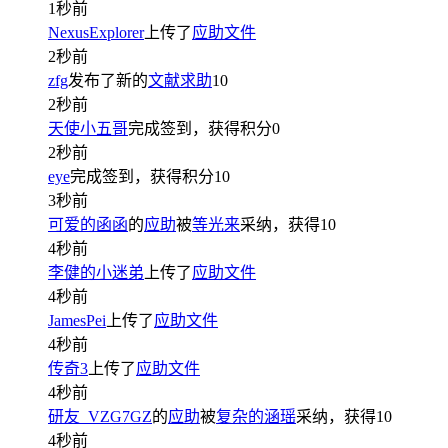
1秒前
NexusExplorer
上传了
应助文件
2秒前
zfg
发布了新的
文献求助
10
2秒前
天使小五哥
完成签到，获得积分
0
2秒前
eye
完成签到，获得积分
10
3秒前
可爱的函函
的
应助
被
等光来
采纳，获得
10
4秒前
李健的小迷弟
上传了
应助文件
4秒前
JamesPei
上传了
应助文件
4秒前
传奇3
上传了
应助文件
4秒前
研友_VZG7GZ
的
应助
被
复杂的涵瑶
采纳，获得
10
4秒前