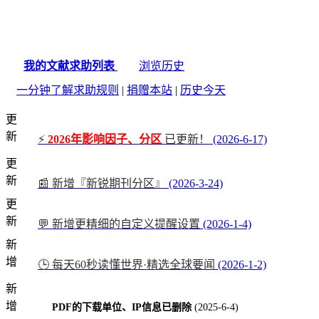
我的文献求助列表
浏览历史
一分钟了解求助规则
|
捐赠本站
|
历史今天
更
新
⚡
2026年影响因子、分区
已更新！
(2026-6-17)
更
新
📰 新增『新锐期刊分区』
(2026-3-24)
更
新
💬 新增更精细的自定义提醒设置
(2026-1-4)
新
增
🕒 每天60秒读懂世界·精选全球要闻
(2026-1-2)
新
增
PDF的下载单位、IP信息已删除
(2025-6-4)