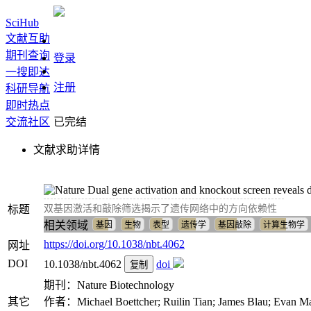
SciHub
文献互助
期刊查询
登录
一搜即达
注册
科研导航
即时热点
交流社区
已完结
文献求助详情
Dual gene activation and knockout screen reveals d
标题
双基因激活和敲除筛选揭示了遗传网络中的方向依赖性
相关领域
基因
生物
表型
遗传学
基因敲除
计算生物学
https://doi.org/10.1038/nbt.4062
网址
DOI
10.1038/nbt.4062
doi
复制
期刊：Nature Biotechnology
其它
作者：Michael Boettcher; Ruilin Tian; James Blau; Evan Mar