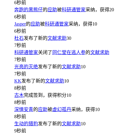
6秒前
奔跑的黑熊仔
的
应助
被
科研通管家
采纳，获得
20
6秒前
Jasper
的
应助
被
科研通管家
采纳，获得
10
6秒前
杜石
发布了新的
文献求助
30
7秒前
科研通管家
关闭了
同仁堂在逃人参
的
文献求助
7秒前
光亮的灭绝
发布了新的
文献求助
10
7秒前
KK
发布了新的
文献求助
10
8秒前
古木
完成签到，获得积分
10
8秒前
深情安青
的
应助
被
虚幻孤丹
采纳，获得
10
8秒前
生动的猎豹
发布了新的
文献求助
10
9秒前