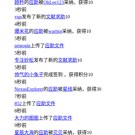
顾矜
的
应助
被
OhLee123
采纳，获得
10
3秒前
yun
发布了新的
文献求助
10
4秒前
爆米花
的
应助
被
warrior
采纳，获得
10
5秒前
prigogin
上传了
应助文件
5秒前
专注妙松
发布了新的
文献求助
10
5秒前
帅气的小兔子
完成签到
，获得积分
10
6秒前
NexusExplorer
的
应助
被
星线
采纳，获得
30
7秒前
852
上传了
应助文件
8秒前
大力的图图
上传了
应助文件
9秒前
星辰大海
的
应助
被
贝贝
采纳，获得
10