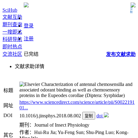
立秋
SciHub
文献互助
期刊查询
登录
一搜即达
注册
科研导航
即时热点
交流社区
已完结
发布
文献
求助
文献求助详情
Characterization of antennal chemosensilla and
associated odorant binding as well as chemosensory
标题
proteins in the Eupeodes corollae (Diptera: Syrphidae)
https://www.sciencedirect.com/science/article/pii/S0022191
网址
01...
DOI
10.1016/j.jinsphys.2018.08.002
doi
复制
期刊：Journal of Insect Physiology
作者：Hui-Ru Jia; Yu-Feng Sun; Shu-Ping Luo; Kong-
其它