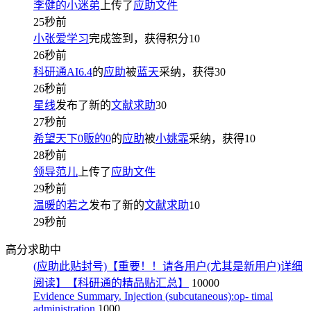
李健的小迷弟
上传了
应助文件
25秒前
小张爱学习
完成签到，获得积分
10
26秒前
科研通AI6.4
的
应助
被
蓝天
采纳，获得
30
26秒前
星线
发布了新的
文献求助
30
27秒前
希望天下0贩的0
的
应助
被
小姚霏
采纳，获得
10
28秒前
领导范儿
上传了
应助文件
29秒前
温暖的若之
发布了新的
文献求助
10
29秒前
高分求助中
(应助此贴封号)【重要！！请各用户(尤其是新用户)详细
阅读】【科研通的精品贴汇总】
10000
Evidence Summary. Injection (subcutaneous):op- timal
administration
1000