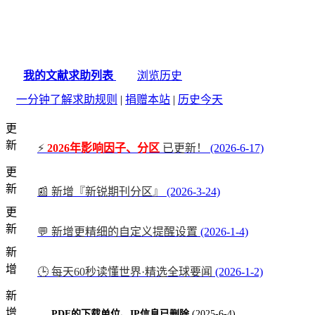
我的文献求助列表
浏览历史
一分钟了解求助规则
|
捐赠本站
|
历史今天
更
新
⚡
2026年影响因子、分区
已更新！
(2026-6-17)
更
新
📰 新增『新锐期刊分区』
(2026-3-24)
更
新
💬 新增更精细的自定义提醒设置
(2026-1-4)
新
增
🕒 每天60秒读懂世界·精选全球要闻
(2026-1-2)
新
增
PDF的下载单位、IP信息已删除
(2025-6-4)