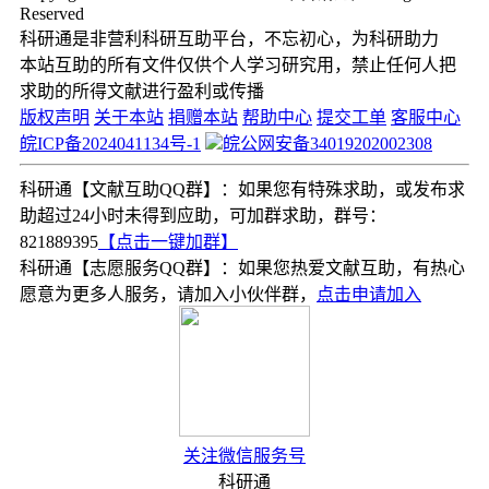
Reserved
科研通是非营利科研互助平台，不忘初心，为科研助力
本站互助的所有文件仅供个人学习研究用，禁止任何人把
求助的所得文献进行盈利或传播
版权声明
关于本站
捐赠本站
帮助中心
提交工单
客服中心
皖ICP备2024041134号-1
皖公网安备34019202002308
科研通【文献互助QQ群】：如果您有特殊求助，或发布求
助超过24小时未得到应助，可加群求助，群号：
821889395
【点击一键加群】
科研通【志愿服务QQ群】：如果您热爱文献互助，有热心
愿意为更多人服务，请加入小伙伴群，
点击申请加入
关注微信服务号
科研通