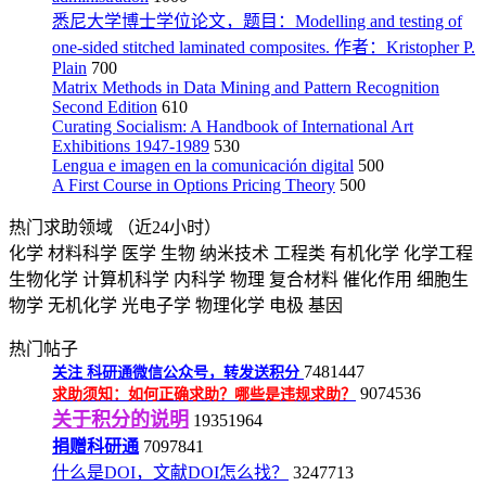
悉尼大学博士学位论文，题目：Modelling and testing of
one-sided stitched laminated composites. 作者：Kristopher P.
Plain
700
Matrix Methods in Data Mining and Pattern Recognition
Second Edition
610
Curating Socialism: A Handbook of International Art
Exhibitions 1947-1989
530
Lengua e imagen en la comunicación digital
500
A First Course in Options Pricing Theory
500
热门求助领域
（近24小时）
化学
材料科学
医学
生物
纳米技术
工程类
有机化学
化学工程
生物化学
计算机科学
内科学
物理
复合材料
催化作用
细胞生
物学
无机化学
光电子学
物理化学
电极
基因
热门帖子
7481447
关注
科研通微信公众号，转发送积分
9074536
求助须知：如何正确求助？哪些是违规求助？
关于积分的说明
19351964
捐赠科研通
7097841
什么是DOI，文献DOI怎么找？
3247713