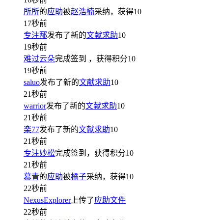
所所
的
应助
被
赵浩楠
采纳，获得
10
17秒前
专注邴
发布了新的
文献求助
10
19秒前
难过云朵
完成签到
，获得积分
10
19秒前
saluo
发布了新的
文献求助
10
21秒前
warrior
发布了新的
文献求助
10
21秒前
楽77
发布了新的
文献求助
10
21秒前
专注妙松
完成签到，获得积分
10
21秒前
慕青
的
应助
被
橘子
采纳，获得
10
22秒前
NexusExplorer
上传了
应助文件
22秒前