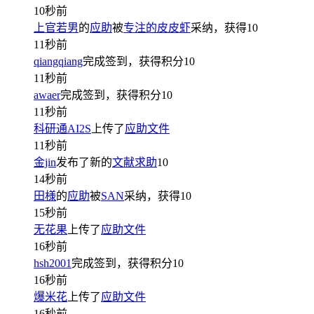
10秒前
上官若男
的
应助
被
专注的皮皮虾
采纳，获得
10
11秒前
qiangqiang
完成签到，获得积分
10
11秒前
awaer
完成签到，获得积分
10
11秒前
科研通AI2S
上传了
应助文件
11秒前
金jin
发布了新的
文献求助
10
14秒前
田様
的
应助
被
SAN
采纳，获得
10
15秒前
无花果
上传了
应助文件
16秒前
hsh2001
完成签到，获得积分
10
16秒前
爆米花
上传了
应助文件
16秒前