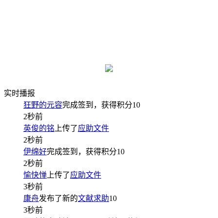
实时播报
狂野的元容
完成签到，获得积分
10
2秒前
英俊的铭
上传了
应助文件
2秒前
伊绵好
完成签到，获得积分
10
2秒前
愉快惮
上传了
应助文件
3秒前
康舟
发布了新的
文献求助
10
3秒前