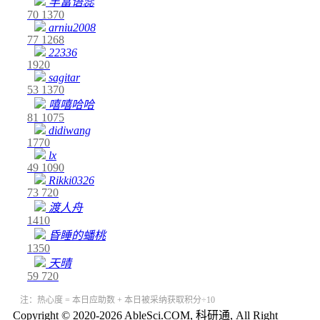
丰富语蕊
70
1370
arniu2008
77
1268
22336
1920
sagitar
53
1370
嘻嘻哈哈
81
1075
didiwang
1770
lx
49
1090
Rikki0326
73
720
渡人舟
1410
昏睡的蟠桃
1350
天晴
59
720
注：热心度 = 本日应助数 + 本日被采纳获取积分÷10
Copyright © 2020-2026 AbleSci.COM, 科研通, All Right