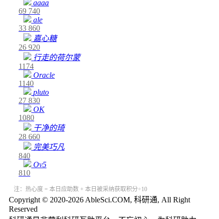
aaaa
69
740
ale
33
860
嘉心糖
26
920
行走的荷尔蒙
1174
Oracle
1140
pluto
27
830
OK
1080
干净的琦
28
660
完美巧凡
840
Ov5
810
注：热心度 = 本日应助数 + 本日被采纳获取积分÷10
Copyright © 2020-2026 AbleSci.COM, 科研通, All Right
Reserved