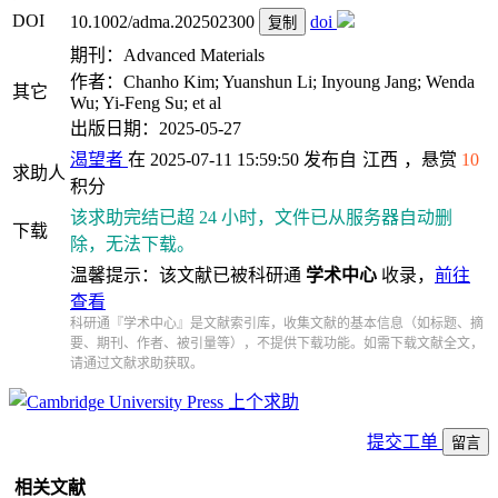
DOI
10.1002/adma.202502300
doi
复制
期刊：Advanced Materials
作者：Chanho Kim; Yuanshun Li; Inyoung Jang; Wenda
其它
Wu; Yi‐Feng Su; et al
出版日期：2025-05-27
渴望者
在 2025-07-11 15:59:50 发布自
江西
，悬赏
10
求助人
积分
该求助完结已超 24 小时，文件已从服务器自动删
下载
除，无法下载。
温馨提示：该文献已被科研通
学术中心
收录，
前往
查看
科研通『学术中心』是文献索引库，收集文献的基本信息（如标题、摘
要、期刊、作者、被引量等），不提供下载功能。如需下载文献全文，
请通过文献求助获取。
上个求助
提交工单
留言
相关文献