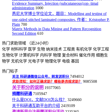
Evidence Summary. Injection (subcutaneous):op- timal
administration
1000
悉尼大学博士学位论文，题目：Modelling and testing of
one-sided stitched laminated composites. 作者：Kristopher P.
Plain
700
Matrix Methods in Data Mining and Pattern Recognition
Second Edition
610
热门求助领域
（近24小时）
化学
材料科学
医学
生物
纳米技术
工程类
有机化学
化学工程
生物化学
计算机科学
内科学
物理
复合材料
催化作用
细胞生
物学
无机化学
光电子学
物理化学
电极
基因
热门帖子
7494012
关注
科研通微信公众号，转发送积分
9085508
求助须知：如何正确求助？哪些是违规求助？
关于积分的说明
19377065
捐赠科研通
7105947
什么是DOI，文献DOI怎么找？
3249660
关于科研通互助平台的介绍
2419109
邀请新用户注册赠送积分活动
2235365