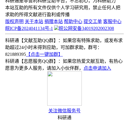
科研通是非营利科研互助平台，不忘初心，为科研助力
本站互助的所有文件仅供个人学习研究用，禁止任何人把
求助的所得文献进行盈利或传播
版权声明
关于本站
捐赠本站
帮助中心
提交工单
客服中心
皖ICP备2024041134号-1
皖公网安备34019202002308
科研通【文献互助QQ群】：如果您有特殊求助，或发布求
助超过24小时未得到应助，可加群求助，群号：
821889395
【点击一键加群】
科研通【志愿服务QQ群】：如果您热爱文献互助，有热心
愿意为更多人服务，请加入小伙伴群，
点击申请加入
关注微信服务号
科研通