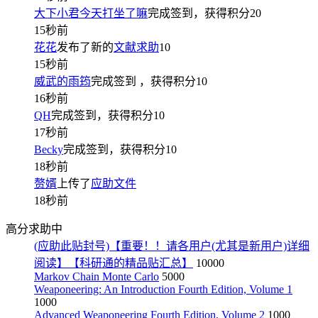
大下小君今天打坐了嘛
完成签到，获得积分
20
15秒前
花花
发布了新的
文献求助
10
15秒前
威武的雨筠
完成签到
，获得积分
10
16秒前
QH
完成签到，获得积分
10
17秒前
Becky
完成签到，获得积分
10
18秒前
赘婿
上传了
应助文件
18秒前
高分求助中
(应助此贴封号)【重要！！请各用户(尤其是新用户)详细
阅读】【科研通的精品贴汇总】
10000
Markov Chain Monte Carlo
5000
Weaponeering: An Introduction Fourth Edition, Volume 1
1000
Advanced Weaponeering Fourth Edition, Volume 2
1000