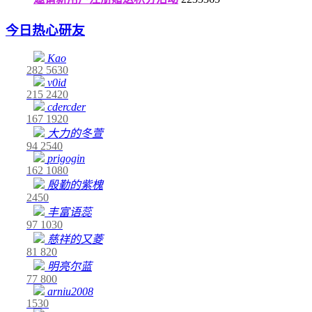
今日热心研友
Kao
282
5630
v0id
215
2420
cdercder
167
1920
大力的冬萱
94
2540
prigogin
162
1080
殷勤的紫槐
2450
丰富语蕊
97
1030
慈祥的又菱
81
820
明亮尔蓝
77
800
arniu2008
1530