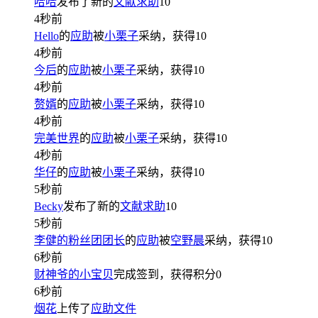
哈哈
发布了新的
文献求助
10
4秒前
Hello
的
应助
被
小栗子
采纳，获得
10
4秒前
今后
的
应助
被
小栗子
采纳，获得
10
4秒前
赘婿
的
应助
被
小栗子
采纳，获得
10
4秒前
完美世界
的
应助
被
小栗子
采纳，获得
10
4秒前
华仔
的
应助
被
小栗子
采纳，获得
10
5秒前
Becky
发布了新的
文献求助
10
5秒前
李健的粉丝团团长
的
应助
被
空野晨
采纳，获得
10
6秒前
财神爷的小宝贝
完成签到，获得积分
0
6秒前
烟花
上传了
应助文件