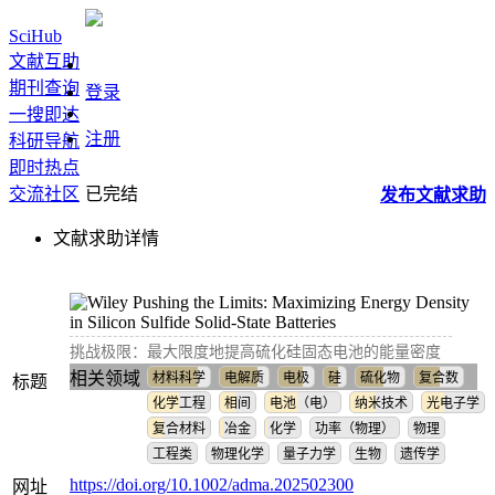
SciHub
文献互助
期刊查询
登录
一搜即达
注册
科研导航
即时热点
交流社区
已完结
发布
文献
求助
文献求助详情
Pushing the Limits: Maximizing Energy Density
in Silicon Sulfide Solid‐State Batteries
挑战极限：最大限度地提高硫化硅固态电池的能量密度
相关领域
材料科学
电解质
电极
硅
硫化物
复合数
标题
化学工程
相间
电池（电）
纳米技术
光电子学
复合材料
冶金
化学
功率（物理）
物理
工程类
物理化学
量子力学
生物
遗传学
https://doi.org/10.1002/adma.202502300
网址