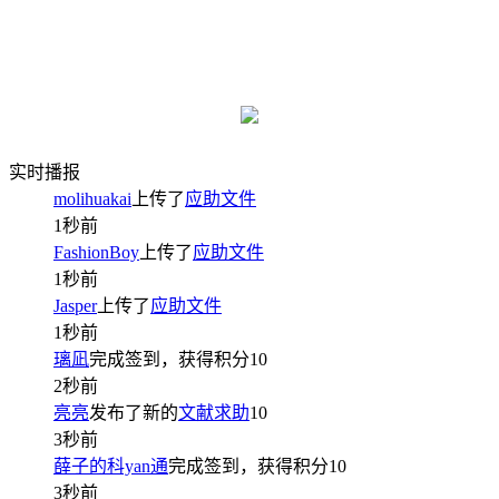
实时播报
molihuakai
上传了
应助文件
1秒前
FashionBoy
上传了
应助文件
1秒前
Jasper
上传了
应助文件
1秒前
璃凪
完成签到，获得积分
10
2秒前
亮亮
发布了新的
文献求助
10
3秒前
薛子的科yan通
完成签到，获得积分
10
3秒前