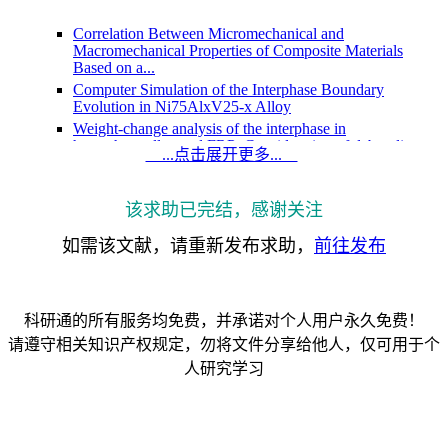
Correlation Between Micromechanical and
Macromechanical Properties of Composite Materials
Based on a...
Computer Simulation of the Interphase Boundary
Evolution in Ni75AlxV25-x Alloy
Weight-change analysis of the interphase in
hygrothermally aged FRP: Consideration of debonding
...点击展开更多...
Research progress on interphase theory for bonding
between polymer adhesive and metal
Dependence of Z Parameter for Tensile Strength of
该求助已完结，感谢关注
Multi-Layered Interphase in Polymer Nanocomposites...
如需该文献，请重新发布求助，
前往发布
Formation and Functionality of Interphase in Polymer
Nanocomposites
Modeling of Nanocomposite Structures to Evaluate the
Effect of Nanoplatelet Interphase Region on Ele...
科研通的所有服务均免费，并承诺对个人用户永久免费！
A Simple Technique for Calculation of an Interphase
Parameterand Interphase Modulus for Multilayered...
请遵守相关知识产权规定，勿将文件分享给他人，仅可用于个
Interfacial diffusion in layered polyesters
人研究学习
Minimum Halloysite Length for Efficient Load Transfer
Through the Interphase of Polymer Nanocomposit...