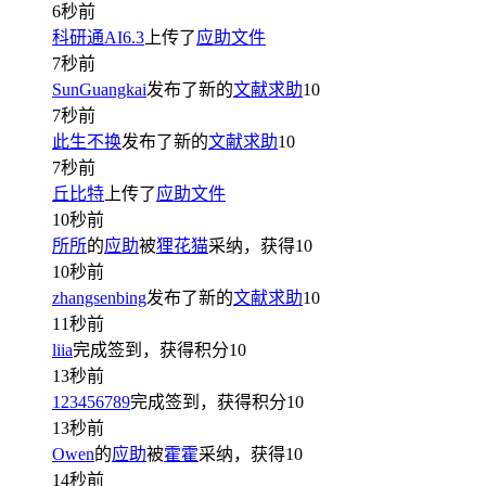
6秒前
科研通AI6.3
上传了
应助文件
7秒前
SunGuangkai
发布了新的
文献求助
10
7秒前
此生不换
发布了新的
文献求助
10
7秒前
丘比特
上传了
应助文件
10秒前
所所
的
应助
被
狸花猫
采纳，获得
10
10秒前
zhangsenbing
发布了新的
文献求助
10
11秒前
liia
完成签到，获得积分
10
13秒前
123456789
完成签到，获得积分
10
13秒前
Owen
的
应助
被
霍霍
采纳，获得
10
14秒前