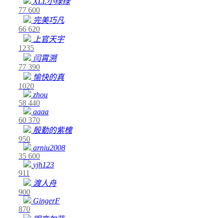
XLL小绿绿
77
600
完美巧凡
66
620
上官天宇
1235
闫霄溯
77
390
愉快的真
1020
zhou
58
440
aaaa
60
370
殷勤的紫槐
950
arniu2008
35
600
yjh123
911
渡人舟
900
GingerF
870