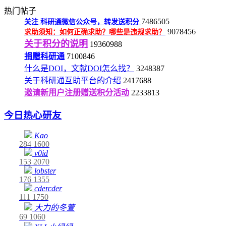
热门帖子
7486505
关注
科研通微信公众号，转发送积分
9078456
求助须知：如何正确求助？哪些是违规求助？
关于积分的说明
19360988
捐赠科研通
7100846
什么是DOI，文献DOI怎么找？
3248387
关于科研通互助平台的介绍
2417688
邀请新用户注册赠送积分活动
2233813
今日热心研友
Kao
284
1600
v0id
153
2070
lobster
176
1355
cdercder
111
1750
大力的冬萱
69
1060