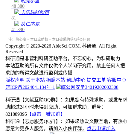
明亮尔蓝
48
380
卡乐瑞咩吹可
81
狄仁杰克
41
390
注：热心度 = 本日应助数 + 本日被采纳获取积分÷10
Copyright © 2020-2026 AbleSci.COM, 科研通, All Right
Reserved
科研通是非营利科研互助平台，不忘初心，为科研助力
本站互助的所有文件仅供个人学习研究用，禁止任何人把
求助的所得文献进行盈利或传播
版权声明
关于本站
捐赠本站
帮助中心
提交工单
客服中心
皖ICP备2024041134号-1
皖公网安备34019202002308
科研通【文献互助QQ群】：如果您有特殊求助，或发布求
助超过24小时未得到应助，可加群求助，群号：
821889395
【点击一键加群】
科研通【志愿服务QQ群】：如果您热爱文献互助，有热心
愿意为更多人服务，请加入小伙伴群，
点击申请加入