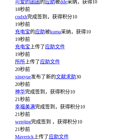
可爱的函函
的
应助
被
dde
采纳，获得
10
18秒前
cndxh
完成签到，获得积分
10
19秒前
充电宝
的
应助
被
kuma
采纳，获得
10
19秒前
充电宝
上传了
应助文件
19秒前
所所
上传了
应助文件
20秒前
xingyue
发布了新的
文献求助
30
20秒前
神华
完成签到，获得积分
10
21秒前
幸福美满
完成签到，获得积分
10
21秒前
wenjing
完成签到
，获得积分
10
21秒前
Maverick
上传了
应助文件