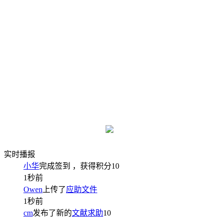
实时播报
小华
完成签到
，获得积分
10
1秒前
Owen
上传了
应助文件
1秒前
cm
发布了新的
文献求助
10