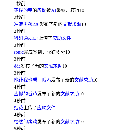
1秒前
英俊的铭
的
应助
被
AJ
采纳，获得
10
2秒前
冲浪男孩226
发布了新的
文献求助
10
2秒前
科研通AI6.4
上传了
应助文件
3秒前
sonic
完成签到，获得积分
10
3秒前
dde
发布了新的
文献求助
10
3秒前
能让我也看一眼吗
发布了新的
文献求助
10
4秒前
虚拟的香芦
发布了新的
文献求助
10
4秒前
烟花
上传了
应助文件
4秒前
怡然的烤鸡
发布了新的
文献求助
10
5秒前