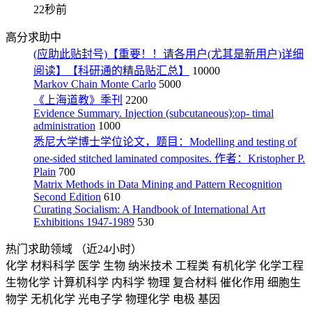
22秒前
高分求助中
(应助此贴封号)【重要！！请各用户(尤其是新用户)详细
阅读】【科研通的精品贴汇总】
10000
Markov Chain Monte Carlo
5000
《上海道教》季刊
2200
Evidence Summary. Injection (subcutaneous):op- timal
administration
1000
悉尼大学博士学位论文，题目：Modelling and testing of
one-sided stitched laminated composites. 作者：Kristopher P.
Plain
700
Matrix Methods in Data Mining and Pattern Recognition
Second Edition
610
Curating Socialism: A Handbook of International Art
Exhibitions 1947-1989
530
热门求助领域
（近24小时）
化学
材料科学
医学
生物
纳米技术
工程类
有机化学
化学工程
生物化学
计算机科学
内科学
物理
复合材料
催化作用
细胞生
物学
无机化学
光电子学
物理化学
电极
基因