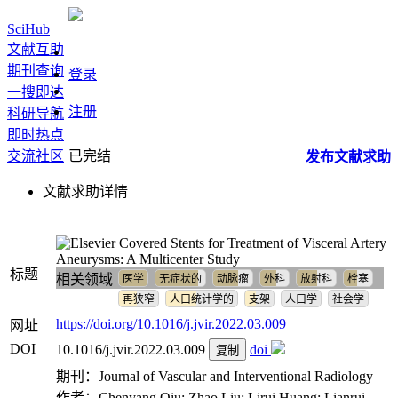
SciHub
文献互助
期刊查询
登录
一搜即达
注册
科研导航
即时热点
交流社区
已完结
发布
文献
求助
文献求助详情
Covered Stents for Treatment of Visceral Artery
Aneurysms: A Multicenter Study
标题
相关领域
医学
无症状的
动脉瘤
外科
放射科
栓塞
再狭窄
人口统计学的
支架
人口学
社会学
https://doi.org/10.1016/j.jvir.2022.03.009
网址
DOI
10.1016/j.jvir.2022.03.009
doi
复制
期刊：Journal of Vascular and Interventional Radiology
作者：Chenyang Qiu; Zhao Liu; Lirui Huang; Lianrui