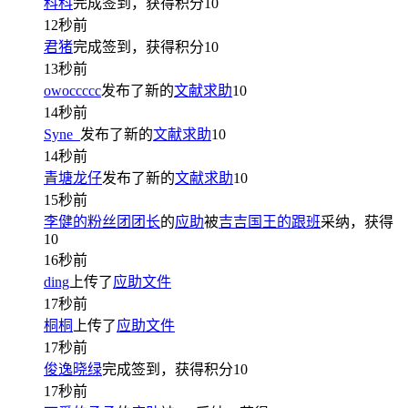
科科
完成签到，获得积分
10
12秒前
君猪
完成签到，获得积分
10
13秒前
owoccccc
发布了新的
文献求助
10
14秒前
Syne_
发布了新的
文献求助
10
14秒前
青塘龙仔
发布了新的
文献求助
10
15秒前
李健的粉丝团团长
的
应助
被
吉吉国王的跟班
采纳，获得
10
16秒前
ding
上传了
应助文件
17秒前
桐桐
上传了
应助文件
17秒前
俊逸晓绿
完成签到，获得积分
10
17秒前