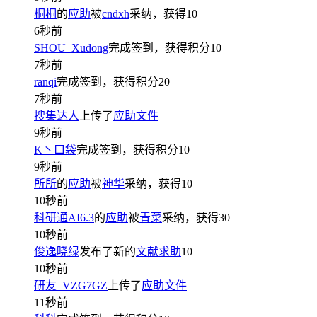
桐桐
的
应助
被
cndxh
采纳，获得
10
6秒前
SHOU_Xudong
完成签到，获得积分
10
7秒前
ranqi
完成签到，获得积分
20
7秒前
搜集达人
上传了
应助文件
9秒前
K丶口袋
完成签到，获得积分
10
9秒前
所所
的
应助
被
神华
采纳，获得
10
10秒前
科研通AI6.3
的
应助
被
青菜
采纳，获得
30
10秒前
俊逸晓绿
发布了新的
文献求助
10
10秒前
研友_VZG7GZ
上传了
应助文件
11秒前