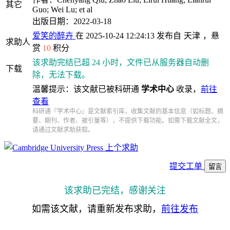
其它
Guo; Wei Lu; et al
出版日期：2022-03-18
爱笑的醉卉
在 2025-10-24 12:24:13 发布自
天津
，悬
求助人
赏
10
积分
该求助完结已超 24 小时，文件已从服务器自动删
下载
除，无法下载。
温馨提示：该文献已被科研通
学术中心
收录，
前往
查看
科研通『学术中心』是文献索引库，收集文献的基本信息（如标题、摘
要、期刊、作者、被引量等），不提供下载功能。如需下载文献全文，
请通过文献求助获取。
上个求助
提交工单
留言
该求助已完结，感谢关注
如需该文献，请重新发布求助，
前往发布