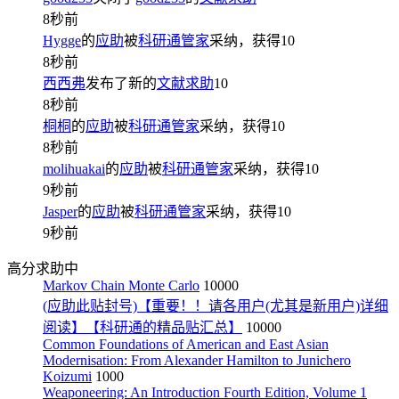
8秒前
Hygge
的
应助
被
科研通管家
采纳，获得
10
8秒前
西西弗
发布了新的
文献求助
10
8秒前
桐桐
的
应助
被
科研通管家
采纳，获得
10
8秒前
molihuakai
的
应助
被
科研通管家
采纳，获得
10
9秒前
Jasper
的
应助
被
科研通管家
采纳，获得
10
9秒前
高分求助中
Markov Chain Monte Carlo
10000
(应助此贴封号)【重要！！请各用户(尤其是新用户)详细
阅读】【科研通的精品贴汇总】
10000
Common Foundations of American and East Asian
Modernisation: From Alexander Hamilton to Junichero
Koizumi
1000
Weaponeering: An Introduction Fourth Edition, Volume 1