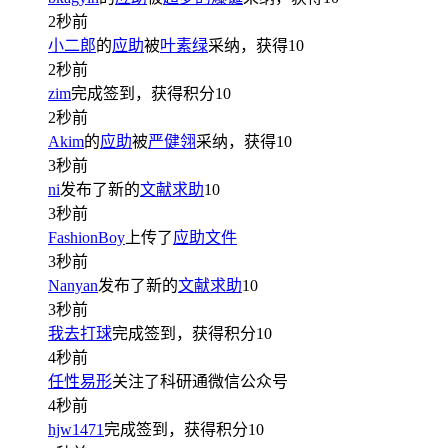
2秒前
小二郎
的
应助
被
叶素绿
采纳，获得
10
2秒前
zim
完成签到，获得积分
10
2秒前
Akim
的
应助
被
严健翎
采纳，获得
10
3秒前
ni
发布了新的
文献求助
10
3秒前
FashionBoy
上传了
应助文件
3秒前
Nanyan
发布了新的
文献求助
10
3秒前
我去打球
完成签到，获得积分
10
4秒前
任性易形
关注了科研通微信公众号
4秒前
hjw1471
完成签到，获得积分
10