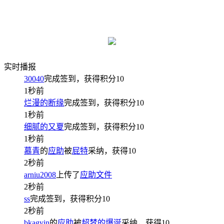
实时播报
30040
完成签到，获得积分
10
1秒前
烂漫的断缘
完成签到，获得积分
10
1秒前
细腻的又夏
完成签到，获得积分
10
1秒前
慕青
的
应助
被
屁特
采纳，获得
10
2秒前
arniu2008
上传了
应助文件
2秒前
ss
完成签到，获得积分
10
2秒前
bkagyin
的
应助
被
超梦的爆诞
采纳，获得
10