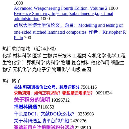
1000
Advanced Weaponeering Fourth Edition, Volume 2
1000
Evidence Summary. Injection (subcutaneous):op- timal
administration
1000
悉尼大学博士学位论文，题目：Modelling and testing of
one-sided stitched laminated composites. 作者：Kristopher P.
Plain
700
热门求助领域
（近24小时）
化学
材料科学
医学
生物
纳米技术
工程类
有机化学
化学工程
生物化学
计算机科学
内科学
物理
复合材料
催化作用
细胞生
物学
无机化学
光电子学
物理化学
电极
基因
热门帖子
7501416
关注
科研通微信公众号，转发送积分
9091634
求助须知：如何正确求助？哪些是违规求助？
关于积分的说明
19396712
捐赠科研通
7110853
什么是DOI，文献DOI怎么找？
3250903
关于科研通互助平台的介绍
2420276
邀请新用户注册赠送积分活动
2236910