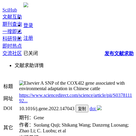
SciHub
文献互助
期刊查询
登录
一搜即达
注册
科研导航
即时热点
交流社区
已关闭
发布
文献
求助
文献求助详情
A SNP of the COX4I2 gene associated with
标题
environmental adaptation in Chinese cattle
https://www.sciencedirect.com/science/article/pii/S0378111
网址
92...
DOI
10.1016/j.gene.2022.147043
doi
复制
期刊：Gene
作者：Suolang Quji; Shikang Wang; Danzeng Luosang;
其它
Zhao Li; C. Luobu; et al