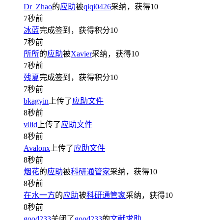
Dr_Zhao
的
应助
被
qiqi0426
采纳，获得
10
7秒前
冰蓝
完成签到，获得积分
10
7秒前
所所
的
应助
被
Xavier
采纳，获得
10
7秒前
残夏
完成签到，获得积分
10
7秒前
bkagyin
上传了
应助文件
8秒前
v0id
上传了
应助文件
8秒前
Avalonx
上传了
应助文件
8秒前
烟花
的
应助
被
科研通管家
采纳，获得
10
8秒前
在水一方
的
应助
被
科研通管家
采纳，获得
10
8秒前
good233
关闭了
good233
的
文献求助