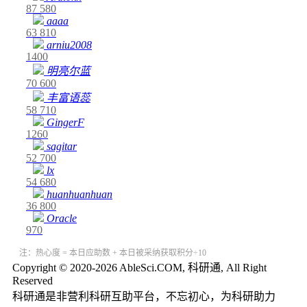
87
580
aaaa
63
810
arniu2008
1400
明亮尔蓝
70
600
丰富语蕊
58
710
GingerF
1260
sagitar
52
700
lx
54
680
huanhuanhuan
36
800
Oracle
970
注：热心度 = 本日应助数 + 本日被采纳获取积分÷10
Copyright © 2020-2026 AbleSci.COM, 科研通, All Right
Reserved
科研通是非营利科研互助平台，不忘初心，为科研助力