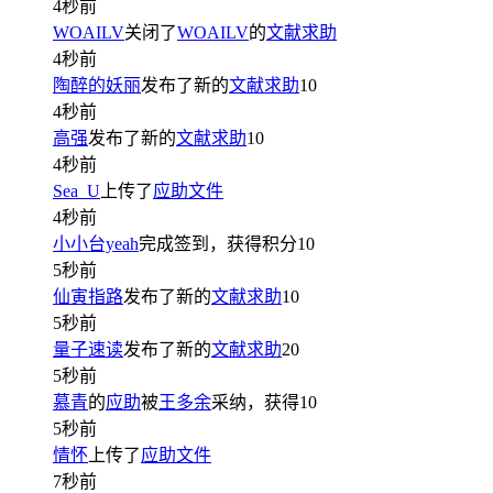
4秒前
WOAILV
关闭了
WOAILV
的
文献求助
4秒前
陶醉的妖丽
发布了新的
文献求助
10
4秒前
高强
发布了新的
文献求助
10
4秒前
Sea_U
上传了
应助文件
4秒前
小小台yeah
完成签到，获得积分
10
5秒前
仙寅指路
发布了新的
文献求助
10
5秒前
量子速读
发布了新的
文献求助
20
5秒前
慕青
的
应助
被
王多余
采纳，获得
10
5秒前
情怀
上传了
应助文件
7秒前