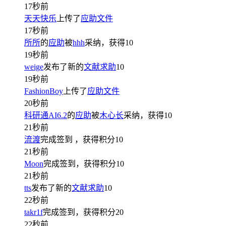
17秒前
天天快乐
上传了
应助文件
17秒前
所所
的
应助
被
hhh
采纳，获得
10
19秒前
weige
发布了新的
文献求助
10
19秒前
FashionBoy
上传了
应助文件
20秒前
科研通AI6.2
的
应助
被
木心长
采纳，获得
10
21秒前
流渡
完成签到
，获得积分
10
21秒前
Moon
完成签到，获得积分
10
21秒前
tts
发布了新的
文献求助
10
22秒前
takr1f
完成签到，获得积分
20
22秒前