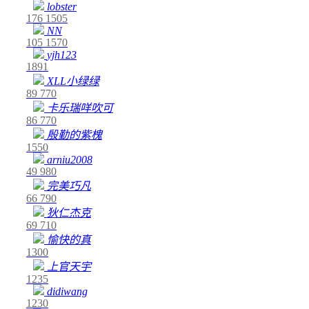
lobster
176
1505
NN
105
1570
yjh123
1891
XLL小绿绿
89
770
卡乐瑞咩吹可
86
770
殷勤的紫槐
1550
arniu2008
49
980
完美巧凡
66
790
狄仁杰克
69
710
愉快的真
1300
上官天宇
1235
didiwang
1230