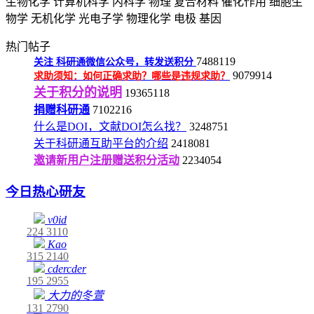
生物化学
计算机科学
内科学
物理
复合材料
催化作用
细胞生
物学
无机化学
光电子学
物理化学
电极
基因
热门帖子
7488119
关注
科研通微信公众号，转发送积分
9079914
求助须知：如何正确求助？哪些是违规求助？
关于积分的说明
19365118
捐赠科研通
7102216
什么是DOI，文献DOI怎么找？
3248751
关于科研通互助平台的介绍
2418081
邀请新用户注册赠送积分活动
2234054
今日热心研友
v0id
224
3110
Kao
315
2140
cdercder
195
2955
大力的冬萱
131
2790