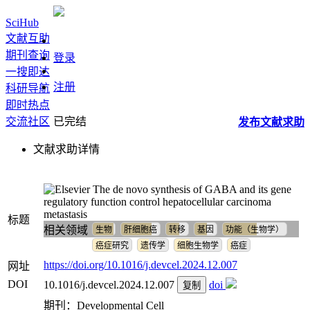
SciHub
文献互助
期刊查询
登录
一搜即达
注册
科研导航
即时热点
交流社区
已完结
发布
文献
求助
文献求助详情
The de novo synthesis of GABA and its gene
regulatory function control hepatocellular carcinoma
metastasis
标题
相关领域
生物
肝细胞癌
转移
基因
功能（生物学）
癌症研究
遗传学
细胞生物学
癌症
https://doi.org/10.1016/j.devcel.2024.12.007
网址
DOI
10.1016/j.devcel.2024.12.007
doi
复制
期刊：Developmental Cell