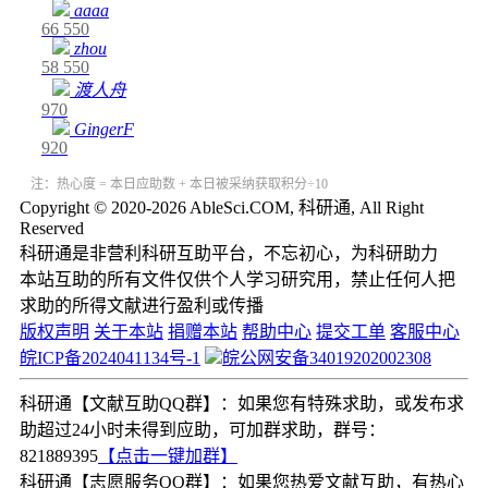
aaaa
66
550
zhou
58
550
渡人舟
970
GingerF
920
注：热心度 = 本日应助数 + 本日被采纳获取积分÷10
Copyright © 2020-2026 AbleSci.COM, 科研通, All Right
Reserved
科研通是非营利科研互助平台，不忘初心，为科研助力
本站互助的所有文件仅供个人学习研究用，禁止任何人把
求助的所得文献进行盈利或传播
版权声明
关于本站
捐赠本站
帮助中心
提交工单
客服中心
皖ICP备2024041134号-1
皖公网安备34019202002308
科研通【文献互助QQ群】：如果您有特殊求助，或发布求
助超过24小时未得到应助，可加群求助，群号：
821889395
【点击一键加群】
科研通【志愿服务QQ群】：如果您热爱文献互助，有热心