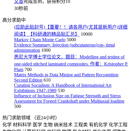
文盲
完成签到，获得积分
10
30秒前
高分求助中
(应助此贴封号)【重要！！请各用户(尤其是新用户)详细
阅读】【科研通的精品贴汇总】
10000
Markov Chain Monte Carlo
5000
Evidence Summary. Injection (subcutaneous):op- timal
administration
1000
悉尼大学博士学位论文，题目：Modelling and testing of
one-sided stitched laminated composites. 作者：Kristopher P.
Plain
700
Matrix Methods in Data Mining and Pattern Recognition
Second Edition
610
Curating Socialism: A Handbook of International Art
Exhibitions 1947-1989
530
Influence of Inclusion Size on Fatigue Strength and Stress
Assessment for Forged Crankshaft under Multiaxial loading
500
热门求助领域
（近24小时）
化学
材料科学
医学
生物
纳米技术
工程类
有机化学
化学工程