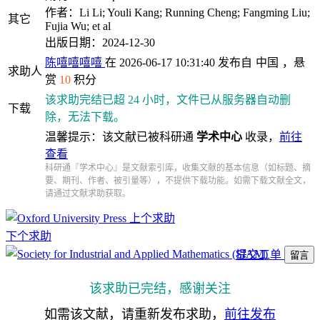
作者：Li Li; Youli Kang; Running Cheng; Fangming Liu;
其它
Fujia Wu; et al
出版日期：2024-12-30
陈嘻嘻嘻嘻
在 2026-06-17 10:31:40 发布自
中国
，悬
求助人
赏
10
积分
该求助完结已超 24 小时，文件已从服务器自动删
下载
除，无法下载。
温馨提示：该文献已被科研通
学术中心
收录，
前往
查看
科研通『学术中心』是文献索引库，收集文献的基本信息（如标题、摘
要、期刊、作者、被引量等），不提供下载功能。如需下载文献全文，
请通过文献求助获取。
上个求助
下个求助
提交工单
留言
该求助已完结，感谢关注
如需该文献，请重新发布求助，
前往发布