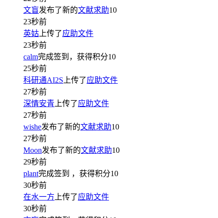
文盲
发布了新的
文献求助
10
23秒前
英姑
上传了
应助文件
23秒前
calm
完成签到，获得积分
10
25秒前
科研通AI2S
上传了
应助文件
27秒前
深情安青
上传了
应助文件
27秒前
wishe
发布了新的
文献求助
10
27秒前
Moon
发布了新的
文献求助
10
29秒前
plant
完成签到
，获得积分
10
30秒前
在水一方
上传了
应助文件
30秒前