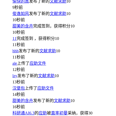
愉快的真
发布了新的
文献求助
10
9秒前
俊逸如风
发布了新的
文献求助
10
10秒前
甜美的含卉
完成签到，获得积分
10
10秒前
11
完成签到
，获得积分
10
11秒前
hhh
发布了新的
文献求助
10
11秒前
ale
上传了
应助文件
12秒前
lzy
发布了新的
文献求助
10
13秒前
汉堡包
上传了
应助文件
14秒前
甜美的含卉
发布了新的
文献求助
10
16秒前
科研通AI6.3
的
应助
被
直率初曼
采纳，获得
30