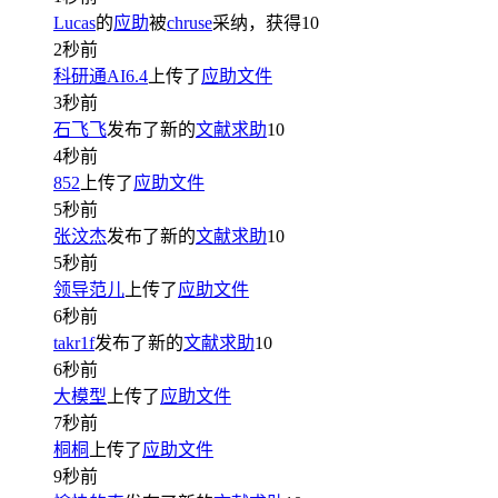
Lucas
的
应助
被
chruse
采纳，获得
10
2秒前
科研通AI6.4
上传了
应助文件
3秒前
石飞飞
发布了新的
文献求助
10
4秒前
852
上传了
应助文件
5秒前
张汶杰
发布了新的
文献求助
10
5秒前
领导范儿
上传了
应助文件
6秒前
takr1f
发布了新的
文献求助
10
6秒前
大模型
上传了
应助文件
7秒前
桐桐
上传了
应助文件
9秒前