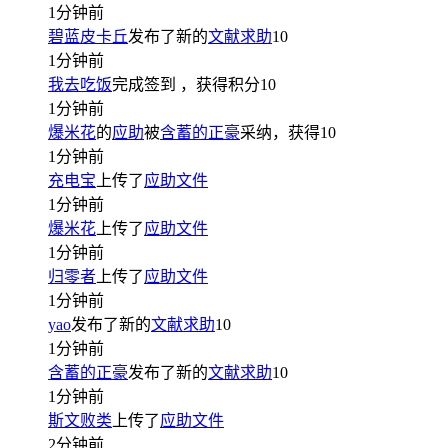
1分钟前
碧蓝皮卡丘
发布了新的
文献求助
10
1分钟前
我去吃饭
完成签到
，获得积分
10
1分钟前
爆米花
的
应助
被
含蓄的正豪
采纳，获得
10
1分钟前
充电宝
上传了
应助文件
1分钟前
爆米花
上传了
应助文件
1分钟前
归零者
上传了
应助文件
1分钟前
yao
发布了新的
文献求助
10
1分钟前
含蓄的正豪
发布了新的
文献求助
10
1分钟前
斯文败类
上传了
应助文件
2分钟前