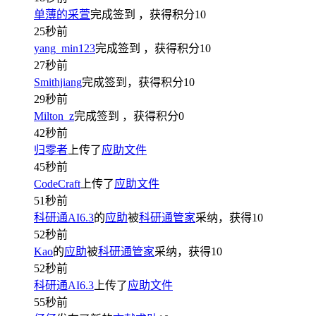
单薄的采萱
完成签到
，获得积分
10
25秒前
yang_min123
完成签到
，获得积分
10
27秒前
Smithjiang
完成签到，获得积分
10
29秒前
Milton_z
完成签到
，获得积分
0
42秒前
归零者
上传了
应助文件
45秒前
CodeCraft
上传了
应助文件
51秒前
科研通AI6.3
的
应助
被
科研通管家
采纳，获得
10
52秒前
Kao
的
应助
被
科研通管家
采纳，获得
10
52秒前
科研通AI6.3
上传了
应助文件
55秒前