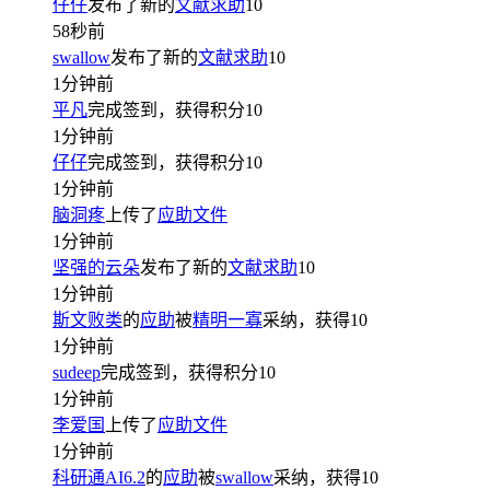
仔仔
发布了新的
文献求助
10
58秒前
swallow
发布了新的
文献求助
10
1分钟前
平凡
完成签到，获得积分
10
1分钟前
仔仔
完成签到，获得积分
10
1分钟前
脑洞疼
上传了
应助文件
1分钟前
坚强的云朵
发布了新的
文献求助
10
1分钟前
斯文败类
的
应助
被
精明一寡
采纳，获得
10
1分钟前
sudeep
完成签到，获得积分
10
1分钟前
李爱国
上传了
应助文件
1分钟前
科研通AI6.2
的
应助
被
swallow
采纳，获得
10