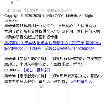
10
注：热心度 = 本日应助数 + 本日被采纳获取积分÷10
Copyright © 2020-2026 AbleSci.COM, 科研通, All Right
Reserved
科研通是非营利科研互助平台，不忘初心，为科研助力
本站互助的所有文件仅供个人学习研究用，禁止任何人把
求助的所得文献进行盈利或传播
版权声明
关于本站
捐赠本站
帮助中心
提交工单
客服中心
皖ICP备2024041134号-1
皖公网安备34019202002308
科研通【文献互助QQ群】：如果您有特殊求助，或发布求
助超过24小时未得到应助，可加群求助，群号：
821889395
【点击一键加群】
科研通【志愿服务QQ群】：如果您热爱文献互助，有热心
愿意为更多人服务，请加入小伙伴群，
点击申请加入