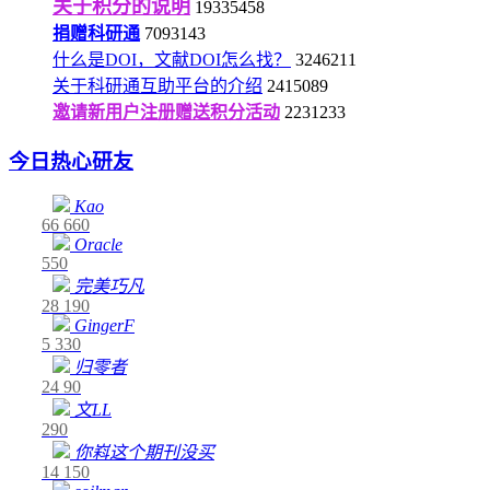
关于积分的说明
19335458
捐赠科研通
7093143
什么是DOI，文献DOI怎么找？
3246211
关于科研通互助平台的介绍
2415089
邀请新用户注册赠送积分活动
2231233
今日热心研友
Kao
66
660
Oracle
550
完美巧凡
28
190
GingerF
5
330
归零者
24
90
文LL
290
你嵙这个期刊没买
14
150