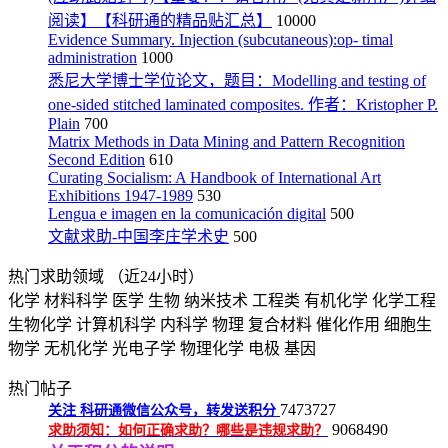
阅读】【科研通的精品贴汇总】
10000
Evidence Summary. Injection (subcutaneous):op- timal
administration
1000
悉尼大学博士学位论文，题目：Modelling and testing of
one-sided stitched laminated composites. 作者：Kristopher P.
Plain
700
Matrix Methods in Data Mining and Pattern Recognition
Second Edition
610
Curating Socialism: A Handbook of International Art
Exhibitions 1947-1989
530
Lengua e imagen en la comunicación digital
500
文献求助-中国李庄学术史
500
热门求助领域
（近24小时）
化学
材料科学
医学
生物
纳米技术
工程类
有机化学
化学工程
生物化学
计算机科学
内科学
物理
复合材料
催化作用
细胞生
物学
无机化学
光电子学
物理化学
电极
基因
热门帖子
7473727
关注
科研通微信公众号，转发送积分
9068490
求助须知：如何正确求助？哪些是违规求助？