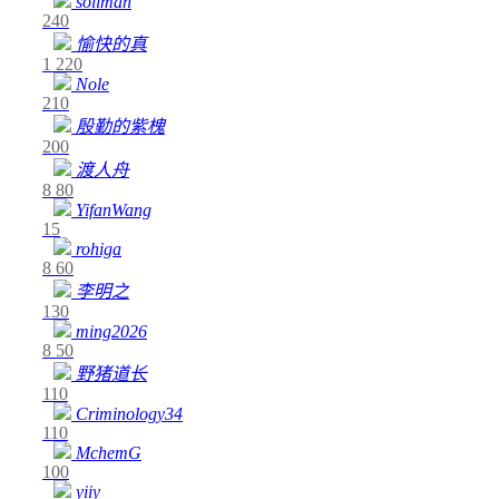
soilman
240
愉快的真
1
220
Nole
210
殷勤的紫槐
200
渡人舟
8
80
YifanWang
15
rohiga
8
60
李明之
130
ming2026
8
50
野猪道长
110
Criminology34
110
MchemG
100
yiiy