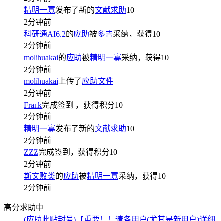
精明一寡
发布了新的
文献求助
10
2分钟前
科研通AI6.2
的
应助
被
多吉
采纳，获得
10
2分钟前
molihuakai
的
应助
被
精明一寡
采纳，获得
10
2分钟前
molihuakai
上传了
应助文件
2分钟前
Frank
完成签到
，获得积分
10
2分钟前
精明一寡
发布了新的
文献求助
10
2分钟前
ZZZ
完成签到，获得积分
10
2分钟前
斯文败类
的
应助
被
精明一寡
采纳，获得
10
2分钟前
高分求助中
(应助此贴封号)【重要！！请各用户(尤其是新用户)详细