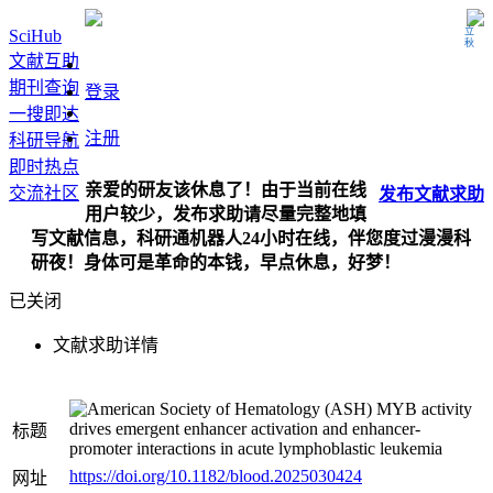
立秋
SciHub
文献互助
期刊查询
登录
一搜即达
注册
科研导航
即时热点
亲爱的研友该休息了！由于当前在线
交流社区
发布
文献
求助
用户较少，发布求助请尽量完整地填
写文献信息，科研通机器人24小时在线，伴您度过漫漫科
研夜！身体可是革命的本钱，早点休息，好梦！
已关闭
文献求助详情
MYB activity
drives emergent enhancer activation and enhancer-
标题
promoter interactions in acute lymphoblastic leukemia
https://doi.org/10.1182/blood.2025030424
网址