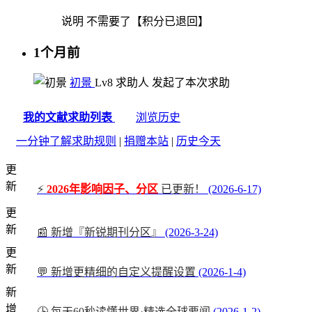
说明
不需要了【积分已退回】
1个月前
初景
Lv8
求助人
发起了本次求助
我的文献求助列表
浏览历史
一分钟了解求助规则
|
捐赠本站
|
历史今天
更
新
⚡
2026年影响因子、分区
已更新！
(2026-6-17)
更
新
📰 新增『新锐期刊分区』
(2026-3-24)
更
新
💬 新增更精细的自定义提醒设置
(2026-1-4)
新
增
🕒 每天60秒读懂世界·精选全球要闻
(2026-1-2)