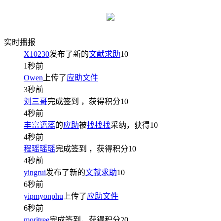
实时播报
X10230
发布了新的
文献求助
10
1秒前
Owen
上传了
应助文件
3秒前
刘三哥
完成签到
，获得积分
10
4秒前
丰富语蕊
的
应助
被
找找找
采纳，获得
10
4秒前
程瑶瑶瑶
完成签到
，获得积分
10
4秒前
yingrui
发布了新的
文献求助
10
6秒前
yipmyonphu
上传了
应助文件
6秒前
moritree
完成签到，获得积分
20