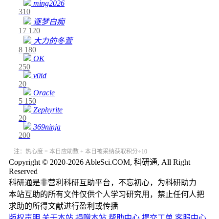
ming2026
310
逐梦白痴
17
120
大力的冬萱
8
180
OK
250
v0id
20
Oracle
5
150
Zephyrite
20
369ninja
200
注：热心度 = 本日应助数 + 本日被采纳获取积分÷10
Copyright © 2020-2026 AbleSci.COM, 科研通, All Right
Reserved
科研通是非营利科研互助平台，不忘初心，为科研助力
本站互助的所有文件仅供个人学习研究用，禁止任何人把
求助的所得文献进行盈利或传播
版权声明
关于本站
捐赠本站
帮助中心
提交工单
客服中心