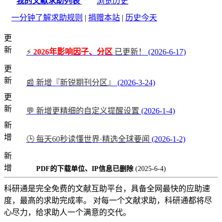
我的文献求助列表
浏览历史
一分钟了解求助规则
|
捐赠本站
|
历史今天
更
新
⚡
2026年影响因子、分区
已更新！
(2026-6-17)
更
新
📰 新增『新锐期刊分区』
(2026-3-24)
更
新
💬 新增更精细的自定义提醒设置
(2026-1-4)
新
增
🕒 每天60秒读懂世界·精选全球要闻
(2026-1-2)
新
增
PDF的下载单位、IP信息已删除
(2025-6-4)
科研通是完全免费的文献互助平台，具备全网最快的应助速
度，最高的求助完成率。 对每一个文献求助，科研通都将尽
心尽力，给求助人一个满意的交代。