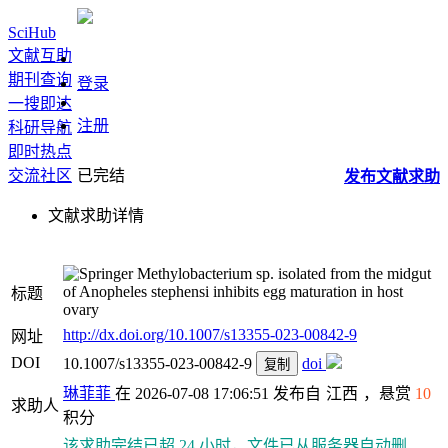
SciHub
文献互助
期刊查询
登录
一搜即达
注册
科研导航
即时热点
交流社区
已完结
发布
文献
求助
文献求助详情
Methylobacterium sp. isolated from the midgut
of Anopheles stephensi inhibits egg maturation in host
标题
ovary
http://dx.doi.org/10.1007/s13355-023-00842-9
网址
DOI
10.1007/s13355-023-00842-9
doi
复制
琳菲菲
在 2026-07-08 17:06:51 发布自
江西
，悬赏
10
求助人
积分
该求助完结已超 24 小时，文件已从服务器自动删