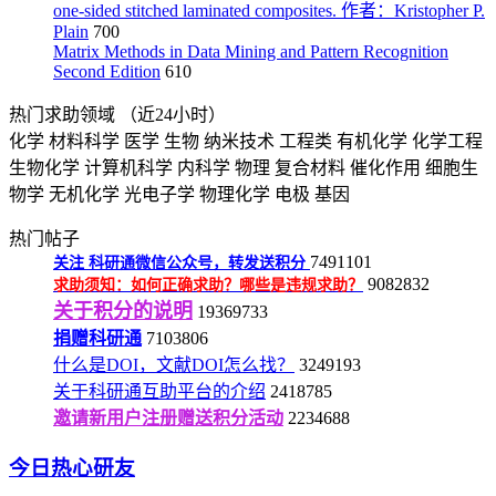
one-sided stitched laminated composites. 作者：Kristopher P.
Plain
700
Matrix Methods in Data Mining and Pattern Recognition
Second Edition
610
热门求助领域
（近24小时）
化学
材料科学
医学
生物
纳米技术
工程类
有机化学
化学工程
生物化学
计算机科学
内科学
物理
复合材料
催化作用
细胞生
物学
无机化学
光电子学
物理化学
电极
基因
热门帖子
7491101
关注
科研通微信公众号，转发送积分
9082832
求助须知：如何正确求助？哪些是违规求助？
关于积分的说明
19369733
捐赠科研通
7103806
什么是DOI，文献DOI怎么找？
3249193
关于科研通互助平台的介绍
2418785
邀请新用户注册赠送积分活动
2234688
今日热心研友