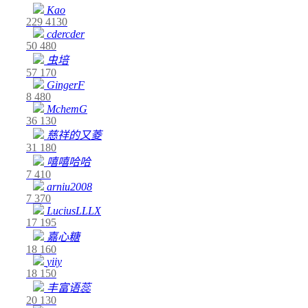
Kao
229
4130
cdercder
50
480
虫培
57
170
GingerF
8
480
MchemG
36
130
慈祥的又菱
31
180
嘻嘻哈哈
7
410
arniu2008
7
370
LuciusLLLX
17
195
嘉心糖
18
160
yiiy
18
150
丰富语蕊
20
130