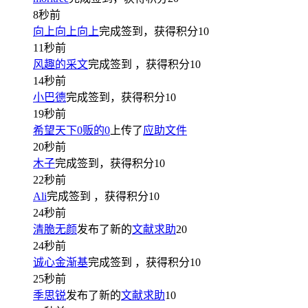
8秒前
向上向上向上
完成签到，获得积分
10
11秒前
风趣的采文
完成签到
，获得积分
10
14秒前
小巴德
完成签到，获得积分
10
19秒前
希望天下0贩的0
上传了
应助文件
20秒前
木子
完成签到，获得积分
10
22秒前
Ali
完成签到
，获得积分
10
24秒前
清脆无颜
发布了新的
文献求助
20
24秒前
诚心金渐基
完成签到
，获得积分
10
25秒前
季思锐
发布了新的
文献求助
10