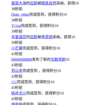
星辰大海
的
应助
被
顺其自然
采纳，获得
10
38秒前
Duke_ethan
完成签到，获得积分
10
38秒前
Ty1ng
完成签到，获得积分
10
39秒前
丰富语蕊
的
应助
被
季思锐
采纳，获得
10
39秒前
小芒果
完成签到，获得积分
10
41秒前
66666688888
发布了新的
文献求助
10
43秒前
苏以禾
完成签到
，获得积分
10
43秒前
111
完成签到，获得积分
10
45秒前
桃井尤川
完成签到，获得积分
10
45秒前
兽兽
完成签到，获得积分
10