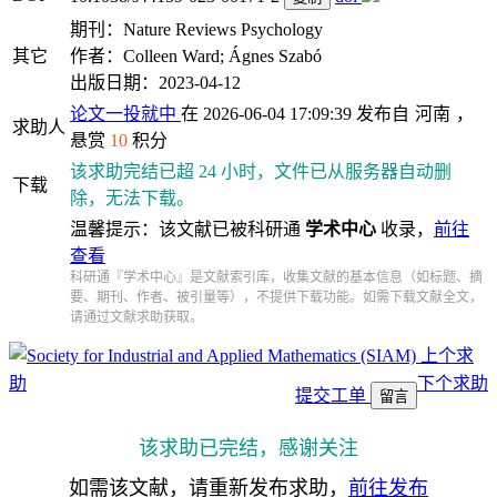
期刊：Nature Reviews Psychology
其它
作者：Colleen Ward; Ágnes Szabó
出版日期：2023-04-12
论文一投就中
在 2026-06-04 17:09:39 发布自
河南
，
求助人
悬赏
10
积分
该求助完结已超 24 小时，文件已从服务器自动删
下载
除，无法下载。
温馨提示：该文献已被科研通
学术中心
收录，
前往
查看
科研通『学术中心』是文献索引库，收集文献的基本信息（如标题、摘
要、期刊、作者、被引量等），不提供下载功能。如需下载文献全文，
请通过文献求助获取。
上个求
助
下个求助
提交工单
留言
该求助已完结，感谢关注
如需该文献，请重新发布求助，
前往发布