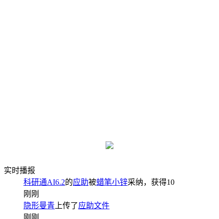
实时播报
科研通AI6.2
的
应助
被
蜡笔小锌
采纳，获得
10
刚刚
隐形曼青
上传了
应助文件
刚刚