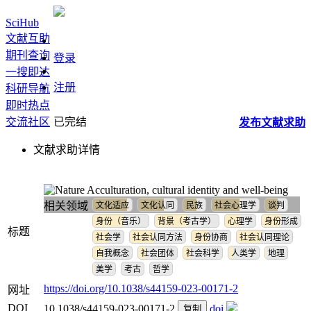
SciHub
文献互助
期刊查询
登录
一搜即达
注册
科研导航
即时热点
交流社区
已完结
发布
文献
求助
文献求助详情
Acculturation, cultural identity and well-being
相关领域
文化适应
文化认同
民族
社会心理学
谈判
身份（音乐）
背景（考古学）
心理学
身份形成
标题
社会学
社会认同方法
身份协商
社会认同理论
自我概念
社会团体
社会科学
人类学
地理
美学
考古
哲学
https://doi.org/10.1038/s44159-023-00171-2
网址
DOI
10.1038/s44159-023-00171-2
doi
复制