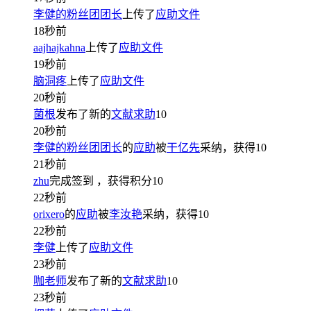
李健的粉丝团团长
上传了
应助文件
18秒前
aajhajkahna
上传了
应助文件
19秒前
脑洞疼
上传了
应助文件
20秒前
菌根
发布了新的
文献求助
10
20秒前
李健的粉丝团团长
的
应助
被
干亿先
采纳，获得
10
21秒前
zhu
完成签到
，获得积分
10
22秒前
orixero
的
应助
被
李汝艳
采纳，获得
10
22秒前
李健
上传了
应助文件
23秒前
咖老师
发布了新的
文献求助
10
23秒前