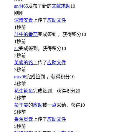
an4465
发布了新的
文献求助
10
刚刚
深情安青
上传了
应助文件
1秒前
斗牛的番茄
完成签到
，获得积分
10
1秒前
22
完成签到，获得积分
10
2秒前
英俊的铭
上传了
应助文件
3秒前
mrx96
完成签到
，获得积分
10
4秒前
花生辣鱼
完成签到，获得积分
20
4秒前
彭于晏
的
应助
被
一点
采纳，获得
10
5秒前
香蕉觅云
上传了
应助文件
5秒前