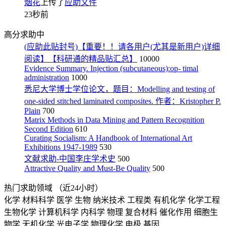
烟花
上传了
应助文件
23秒前
高分求助中
(应助此贴封号)【重要！！请各用户(尤其是新用户)详细
阅读】【科研通的精品贴汇总】
10000
Evidence Summary. Injection (subcutaneous):op- timal
administration
1000
悉尼大学博士学位论文，题目：Modelling and testing of
one-sided stitched laminated composites. 作者：Kristopher P.
Plain
700
Matrix Methods in Data Mining and Pattern Recognition
Second Edition
610
Curating Socialism: A Handbook of International Art
Exhibitions 1947-1989
530
文献求助-中国李庄学术史
500
Attractive Quality and Must-Be Quality
500
热门求助领域
（近24小时）
化学
材料科学
医学
生物
纳米技术
工程类
有机化学
化学工程
生物化学
计算机科学
内科学
物理
复合材料
催化作用
细胞生
物学
无机化学
光电子学
物理化学
电极
基因