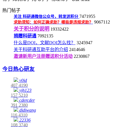
热门帖子
7471955
关注
科研通微信公众号，转发送积分
9067112
求助须知：如何正确求助？哪些是违规求助？
关于积分的说明
19332422
捐赠科研通
7092135
什么是DOI，文献DOI怎么找？
3245947
关于科研通互助平台的介绍
2414646
邀请新用户注册赠送积分活动
2230867
今日热心研友
v0id
407
4190
yjh123
157
5210
cdercder
391
2380
didiwang
116
4310
22336
108
3740