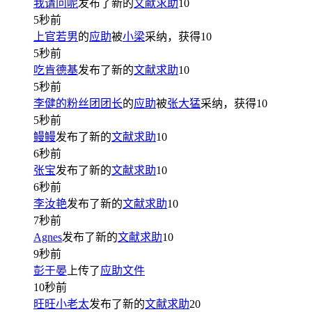
我请问呢
发布了新的
文献求助
10
5秒前
上官若男
的
应助
被
小梁
采纳，获得
10
5秒前
吃肯德基
发布了新的
文献求助
10
5秒前
李健的粉丝团团长
的
应助
被
张大猛
采纳，获得
10
5秒前
鳗鳗
发布了新的
文献求助
10
6秒前
张宝
发布了新的
文献求助
10
6秒前
李汝艳
发布了新的
文献求助
10
7秒前
Agnes
发布了新的
文献求助
10
9秒前
彭于晏
上传了
应助文件
10秒前
旺旺小老太
发布了新的
文献求助
20