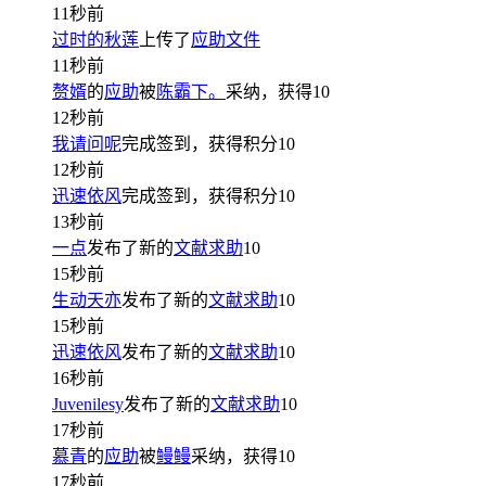
11秒前
过时的秋莲
上传了
应助文件
11秒前
赘婿
的
应助
被
陈霸下。
采纳，获得
10
12秒前
我请问呢
完成签到，获得积分
10
12秒前
迅速依风
完成签到，获得积分
10
13秒前
一点
发布了新的
文献求助
10
15秒前
生动天亦
发布了新的
文献求助
10
15秒前
迅速依风
发布了新的
文献求助
10
16秒前
Juvenilesy
发布了新的
文献求助
10
17秒前
慕青
的
应助
被
鳗鳗
采纳，获得
10
17秒前