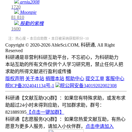
arniu2008
1720
Moonpie
81
810
殷勤的紫槐
1600
注：热心度 = 本日应助数 + 本日被采纳获取积分÷10
Copyright © 2020-2026 AbleSci.COM, 科研通, All Right
Reserved
科研通是非营利科研互助平台，不忘初心，为科研助力
本站互助的所有文件仅供个人学习研究用，禁止任何人把
求助的所得文献进行盈利或传播
版权声明
关于本站
捐赠本站
帮助中心
提交工单
客服中心
皖ICP备2024041134号-1
皖公网安备34019202002308
科研通【文献互助QQ群】：如果您有特殊求助，或发布求
助超过24小时未得到应助，可加群求助，群号：
821889395
【点击一键加群】
科研通【志愿服务QQ群】：如果您热爱文献互助，有热心
愿意为更多人服务，请加入小伙伴群，
点击申请加入