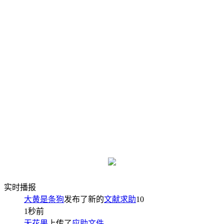
实时播报
大黄是条狗
发布了新的
文献求助
10
1秒前
无花果
上传了
应助文件