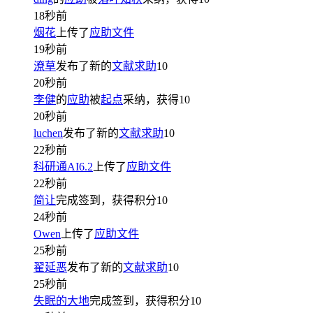
18秒前
烟花
上传了
应助文件
19秒前
潦草
发布了新的
文献求助
10
20秒前
李健
的
应助
被
起点
采纳，获得
10
20秒前
luchen
发布了新的
文献求助
10
22秒前
科研通AI6.2
上传了
应助文件
22秒前
简让
完成签到，获得积分
10
24秒前
Owen
上传了
应助文件
25秒前
翟延恶
发布了新的
文献求助
10
25秒前
失眠的大地
完成签到，获得积分
10