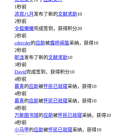
1秒前
凉宫八月
发布了新的
文献求助
10
2秒前
令狐懒懒
完成签到，获得积分
20
2秒前
cdercder
的
应助
被
露桥闻笛
采纳，获得
10
2秒前
昵泷
发布了新的
文献求助
10
3秒前
David
完成签到，获得积分
10
4秒前
慕青
的
应助
被
怀民已就寝
采纳，获得
10
4秒前
慕青
的
应助
被
怀民已就寝
采纳，获得
10
4秒前
万能图书馆
的
应助
被
怀民已就寝
采纳，获得
10
4秒前
小马甲
的
应助
被
怀民已就寝
采纳，获得
10