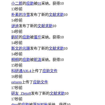
小二郎
的
应助
被
01
采纳，获得
10
13秒前
朴素的冷雪
发布了新的
文献求助
10
14秒前
谜迪
发布了新的
文献求助
10
14秒前
鹤轩
的
应助
被
蛋斤
采纳，获得
10
14秒前
斯文的元珊
发布了新的
文献求助
10
14秒前
桐桐
的
应助
被
昵泷
采纳，获得
10
15秒前
科研通AI6.4
上传了
应助文件
16秒前
orixero
上传了
应助文件
17秒前
研友_Zlepz8
发布了新的
文献求助
10
17秒前
ding
的
应助
被
落叶知秋
采纳，获得
10