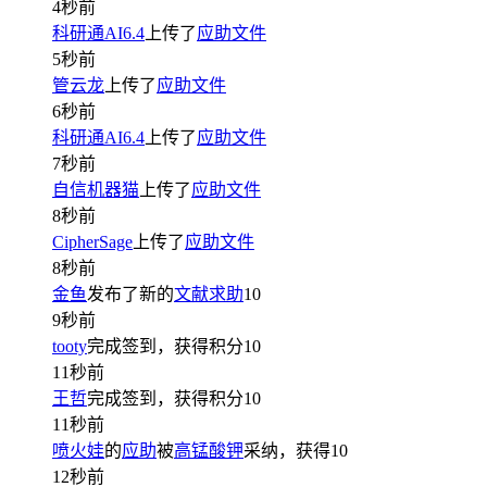
4秒前
科研通AI6.4
上传了
应助文件
5秒前
管云龙
上传了
应助文件
6秒前
科研通AI6.4
上传了
应助文件
7秒前
自信机器猫
上传了
应助文件
8秒前
CipherSage
上传了
应助文件
8秒前
金鱼
发布了新的
文献求助
10
9秒前
tooty
完成签到，获得积分
10
11秒前
王哲
完成签到，获得积分
10
11秒前
喷火娃
的
应助
被
高锰酸钾
采纳，获得
10
12秒前