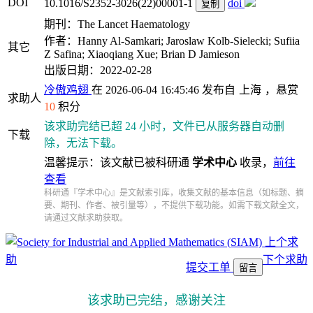
DOI
10.1016/S2352-3026(22)00001-1
doi
复制
期刊：The Lancet Haematology
作者：Hanny Al-Samkari; Jaroslaw Kolb-Sielecki; Sufiia
其它
Z Safina; Xiaoqiang Xue; Brian D Jamieson
出版日期：2022-02-28
冷傲鸡翅
在 2026-06-04 16:45:46 发布自
上海
，悬赏
求助人
10
积分
该求助完结已超 24 小时，文件已从服务器自动删
下载
除，无法下载。
温馨提示：该文献已被科研通
学术中心
收录，
前往
查看
科研通『学术中心』是文献索引库，收集文献的基本信息（如标题、摘
要、期刊、作者、被引量等），不提供下载功能。如需下载文献全文，
请通过文献求助获取。
上个求
助
下个求助
提交工单
留言
该求助已完结，感谢关注