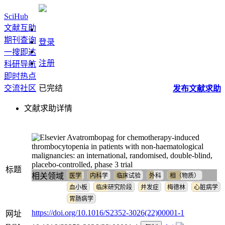
SciHub
文献互助
期刊查询
登录
一搜即达
注册
科研导航
即时热点
交流社区
已完结
发布
文献
求助
文献求助详情
Avatrombopag for chemotherapy-induced
thrombocytopenia in patients with non-haematological
malignancies: an international, randomised, double-blind,
placebo-controlled, phase 3 trial
标题
相关领域
医学
内科学
临床试验
外科
相（物质）
血小板
临床研究阶段
并发症
梅德林
心脏病学
胃肠病学
https://doi.org/10.1016/S2352-3026(22)00001-1
网址