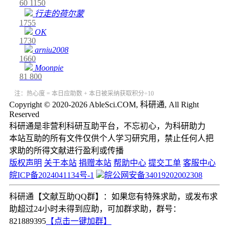
60
1150
行走的荷尔蒙
1755
OK
1730
arniu2008
1660
Moonpie
81
800
注：热心度 = 本日应助数 + 本日被采纳获取积分÷10
Copyright © 2020-2026 AbleSci.COM, 科研通, All Right
Reserved
科研通是非营利科研互助平台，不忘初心，为科研助力
本站互助的所有文件仅供个人学习研究用，禁止任何人把
求助的所得文献进行盈利或传播
版权声明
关于本站
捐赠本站
帮助中心
提交工单
客服中心
皖ICP备2024041134号-1
皖公网安备34019202002308
科研通【文献互助QQ群】：如果您有特殊求助，或发布求
助超过24小时未得到应助，可加群求助，群号：
821889395
【点击一键加群】