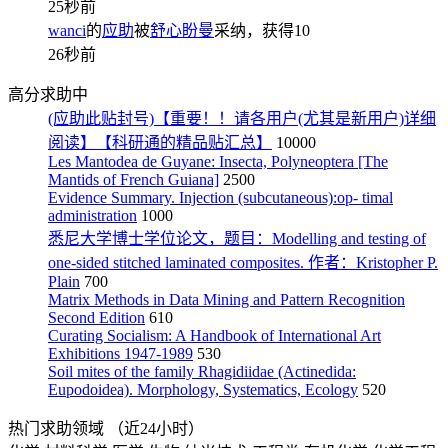
25秒前
wanci
的
应助
被
舒心盼曼
采纳，获得
10
26秒前
高分求助中
(应助此贴封号)【重要！！请各用户(尤其是新用户)详细
阅读】【科研通的精品贴汇总】
10000
Les Mantodea de Guyane: Insecta, Polyneoptera [The
Mantids of French Guiana]
2500
Evidence Summary. Injection (subcutaneous):op- timal
administration
1000
悉尼大学博士学位论文，题目：Modelling and testing of
one-sided stitched laminated composites. 作者：Kristopher P.
Plain
700
Matrix Methods in Data Mining and Pattern Recognition
Second Edition
610
Curating Socialism: A Handbook of International Art
Exhibitions 1947-1989
530
Soil mites of the family Rhagidiidae (Actinedida:
Eupodoidea). Morphology, Systematics, Ecology
520
热门求助领域
（近24小时）