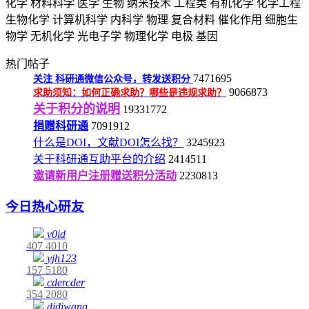
化学
材料科学
医学
生物
纳米技术
工程类
有机化学
化学工程
生物化学
计算机科学
内科学
物理
复合材料
催化作用
细胞生
物学
无机化学
光电子学
物理化学
电极
基因
热门帖子
7471695
关注
科研通微信公众号，转发送积分
9066873
求助须知：如何正确求助？哪些是违规求助？
关于积分的说明
19331772
捐赠科研通
7091912
什么是DOI，文献DOI怎么找？
3245923
关于科研通互助平台的介绍
2414511
邀请新用户注册赠送积分活动
2230813
今日热心研友
v0id
407
4010
yjh123
157
5180
cdercder
354
2080
didiwang