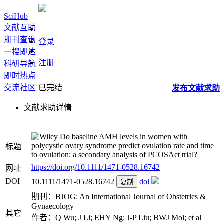
SciHub
文献互助
期刊查询
登录
一搜即达
注册
科研导航
即时热点
交流社区
已完结
发布
文献
求助
文献求助详情
Do baseline AMH levels in women with
polycystic ovary syndrome predict ovulation rate and time
标题
to ovulation: a secondary analysis of PCOSAct trial?
https://doi.org/10.1111/1471-0528.16742
网址
DOI
10.1111/1471-0528.16742
doi
复制
期刊：BJOG: An International Journal of Obstetrics &
Gynaecology
其它
作者：Q Wu; J Li; EHY Ng; J‐P Liu; BWJ Mol; et al