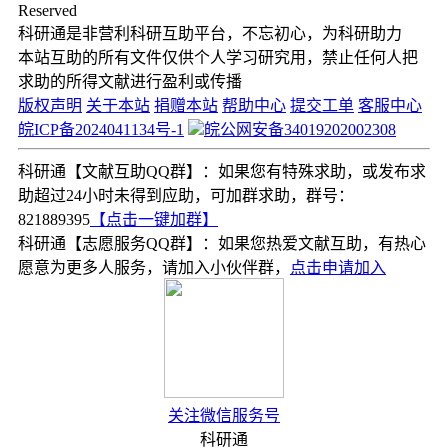
Reserved
科研通是非营利科研互助平台，不忘初心，为科研助力
本站互助的所有文件仅供个人学习研究用，禁止任何人把
求助的所得文献进行盈利或传播
版权声明
关于本站
捐赠本站
帮助中心
提交工单
客服中心
皖ICP备2024041134号-1
皖公网安备34019202002308
科研通【文献互助QQ群】：如果您有特殊求助，或发布求
助超过24小时未得到应助，可加群求助，群号：
821889395
【点击一键加群】
科研通【志愿服务QQ群】：如果您热爱文献互助，有热心
愿意为更多人服务，请加入小伙伴群，
点击申请加入
关注微信服务号
科研通