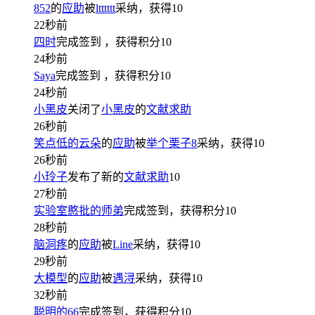
852
的
应助
被
ltttttt
采纳，获得
10
22秒前
四时
完成签到
，获得积分
10
24秒前
Saya
完成签到
，获得积分
10
24秒前
小黑皮
关闭了
小黑皮
的
文献求助
26秒前
笑点低的云朵
的
应助
被
举个栗子8
采纳，获得
10
26秒前
小玲子
发布了新的
文献求助
10
27秒前
实验室憨批的师弟
完成签到，获得积分
10
28秒前
脑洞疼
的
应助
被
Line
采纳，获得
10
29秒前
大模型
的
应助
被
遇浔
采纳，获得
10
32秒前
聪明的66
完成签到，获得积分
10