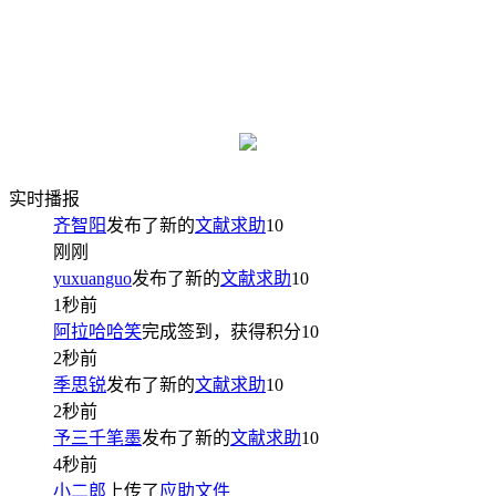
实时播报
齐智阳
发布了新的
文献求助
10
刚刚
yuxuanguo
发布了新的
文献求助
10
1秒前
阿拉哈哈笑
完成签到，获得积分
10
2秒前
季思锐
发布了新的
文献求助
10
2秒前
予三千笔墨
发布了新的
文献求助
10
4秒前
小二郎
上传了
应助文件