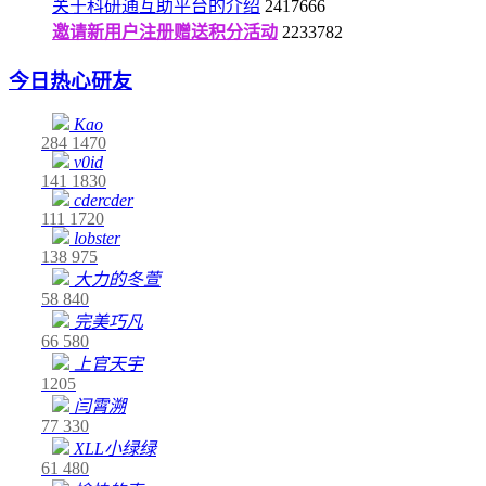
关于科研通互助平台的介绍
2417666
邀请新用户注册赠送积分活动
2233782
今日热心研友
Kao
284
1470
v0id
141
1830
cdercder
111
1720
lobster
138
975
大力的冬萱
58
840
完美巧凡
66
580
上官天宇
1205
闫霄溯
77
330
XLL小绿绿
61
480