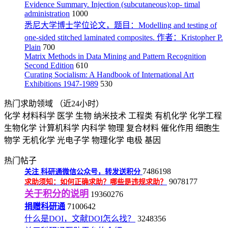
Evidence Summary. Injection (subcutaneous):op- timal
administration
1000
悉尼大学博士学位论文，题目：Modelling and testing of
one-sided stitched laminated composites. 作者：Kristopher P.
Plain
700
Matrix Methods in Data Mining and Pattern Recognition
Second Edition
610
Curating Socialism: A Handbook of International Art
Exhibitions 1947-1989
530
热门求助领域
（近24小时）
化学
材料科学
医学
生物
纳米技术
工程类
有机化学
化学工程
生物化学
计算机科学
内科学
物理
复合材料
催化作用
细胞生
物学
无机化学
光电子学
物理化学
电极
基因
热门帖子
7486198
关注
科研通微信公众号，转发送积分
9078177
求助须知：如何正确求助？哪些是违规求助？
关于积分的说明
19360276
捐赠科研通
7100642
什么是DOI，文献DOI怎么找？
3248356