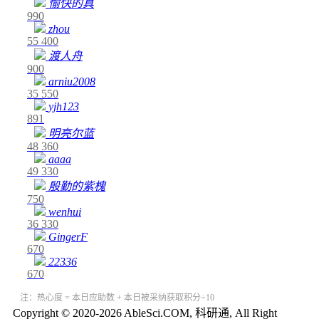
愉快的真
990
zhou
55
400
渡人舟
900
arniu2008
35
550
yjh123
891
明亮尔蓝
48
360
aaaa
49
330
殷勤的紫槐
750
wenhui
36
330
GingerF
670
22336
670
注：热心度 = 本日应助数 + 本日被采纳获取积分÷10
Copyright © 2020-2026 AbleSci.COM, 科研通, All Right