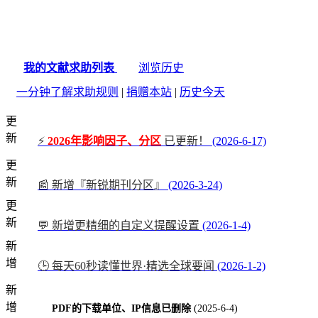
我的文献求助列表
浏览历史
一分钟了解求助规则
|
捐赠本站
|
历史今天
更
新
⚡
2026年影响因子、分区
已更新！
(2026-6-17)
更
新
📰 新增『新锐期刊分区』
(2026-3-24)
更
新
💬 新增更精细的自定义提醒设置
(2026-1-4)
新
增
🕒 每天60秒读懂世界·精选全球要闻
(2026-1-2)
新
增
PDF的下载单位、IP信息已删除
(2025-6-4)