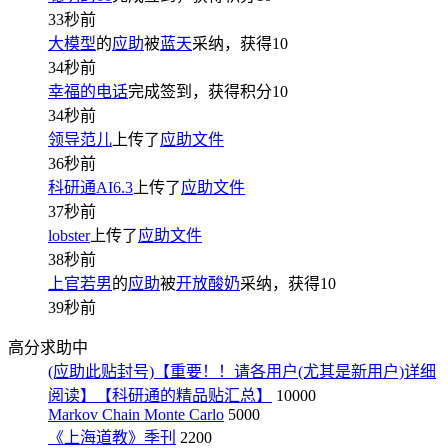
33秒前
大模型
的
应助
被
蓝天
采纳，获得
10
34秒前
幸福的电话
完成签到，获得积分
10
34秒前
领导范儿
上传了
应助文件
36秒前
科研通AI6.3
上传了
应助文件
37秒前
lobster
上传了
应助文件
38秒前
上官若男
的
应助
被
开放酸奶
采纳，获得
10
39秒前
高分求助中
(应助此贴封号)【重要！！请各用户(尤其是新用户)详细
阅读】【科研通的精品贴汇总】
10000
Markov Chain Monte Carlo
5000
《上海道教》季刊
2200