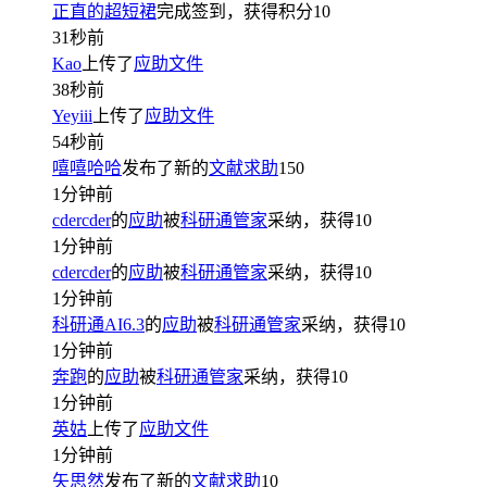
正直的超短裙
完成签到，获得积分
10
31秒前
Kao
上传了
应助文件
38秒前
Yeyiii
上传了
应助文件
54秒前
嘻嘻哈哈
发布了新的
文献求助
150
1分钟前
cdercder
的
应助
被
科研通管家
采纳，获得
10
1分钟前
cdercder
的
应助
被
科研通管家
采纳，获得
10
1分钟前
科研通AI6.3
的
应助
被
科研通管家
采纳，获得
10
1分钟前
奔跑
的
应助
被
科研通管家
采纳，获得
10
1分钟前
英姑
上传了
应助文件
1分钟前
矢思然
发布了新的
文献求助
10