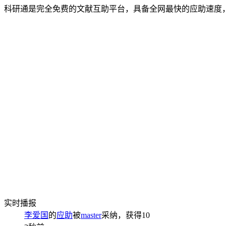
科研通是完全免费的文献互助平台，具备全网最快的应助速度
实时播报
李爱国
的
应助
被
master
采纳，获得
10