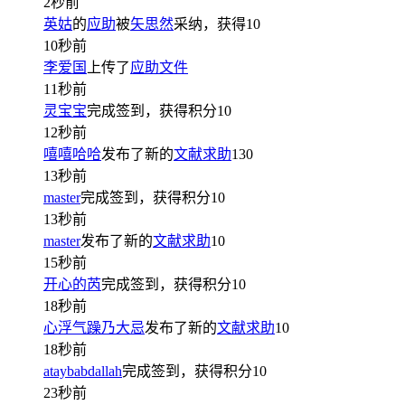
2秒前
英姑
的
应助
被
矢思然
采纳，获得
10
10秒前
李爱国
上传了
应助文件
11秒前
灵宝宝
完成签到，获得积分
10
12秒前
嘻嘻哈哈
发布了新的
文献求助
130
13秒前
master
完成签到，获得积分
10
13秒前
master
发布了新的
文献求助
10
15秒前
开心的芮
完成签到，获得积分
10
18秒前
心浮气躁乃大忌
发布了新的
文献求助
10
18秒前
ataybabdallah
完成签到，获得积分
10
23秒前