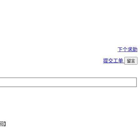
下个求助
提交工单
留言
回】