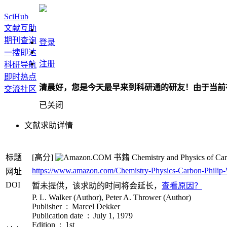
SciHub
文献互助
期刊查询
登录
一搜即达
注册
科研导航
即时热点
清晨好，您是今天最早来到科研通的研友！由于当前
交流社区
已关闭
文献求助详情
标题
[高分]
书籍
Chemistry and Physics of Ca
https://www.amazon.com/Chemistry-Physics-Carbon-Philip-
网址
DOI
暂未提供，该求助的时间将会延长，
查看原因？
P. L. Walker (Author), Peter A. Thrower (Author)
Publisher ‏ : ‎ Marcel Dekker
Publication date ‏ : ‎ July 1, 1979
Edition ‏ : ‎ 1st