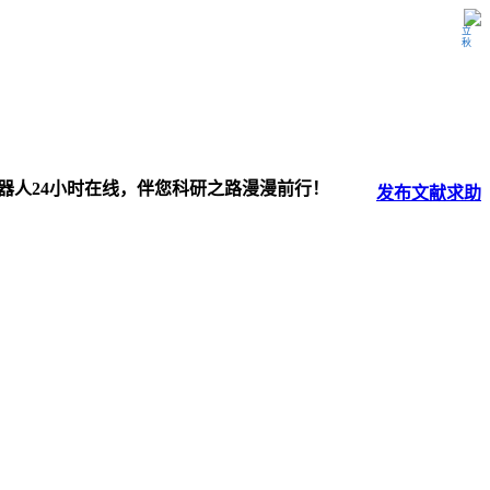
立秋
器人24小时在线，伴您科研之路漫漫前行！
发布
文献
求助