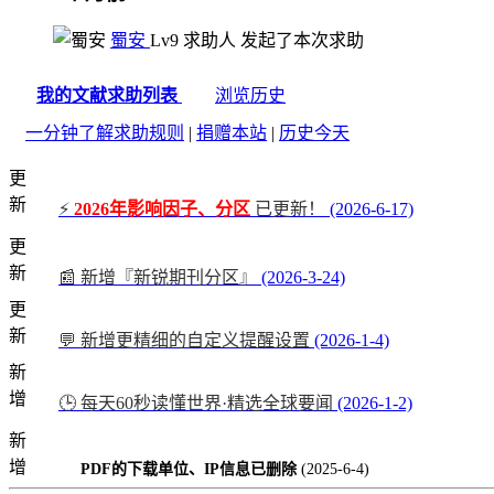
蜀安
Lv9
求助人
发起了本次求助
我的文献求助列表
浏览历史
一分钟了解求助规则
|
捐赠本站
|
历史今天
更
新
⚡
2026年影响因子、分区
已更新！
(2026-6-17)
更
新
📰 新增『新锐期刊分区』
(2026-3-24)
更
新
💬 新增更精细的自定义提醒设置
(2026-1-4)
新
增
🕒 每天60秒读懂世界·精选全球要闻
(2026-1-2)
新
增
PDF的下载单位、IP信息已删除
(2025-6-4)