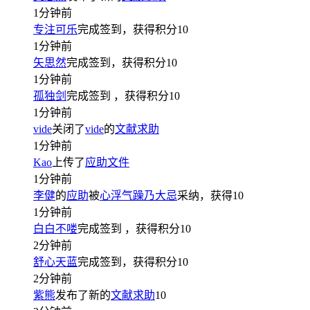
1分钟前
专注可乐
完成签到，获得积分
10
1分钟前
矢思然
完成签到，获得积分
10
1分钟前
孤独剑
完成签到
，获得积分
10
1分钟前
vide
关闭了
vide
的
文献求助
1分钟前
Kao
上传了
应助文件
1分钟前
李健
的
应助
被
心浮气躁乃大忌
采纳，获得
10
1分钟前
白白不喽
完成签到
，获得积分
10
2分钟前
舒心天蓝
完成签到，获得积分
10
2分钟前
紫熊
发布了新的
文献求助
10