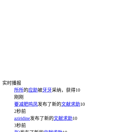
实时播报
所所
的
应助
被
牙牙
采纳，获得
10
刚刚
要减肥鸣凤
发布了新的
文献求助
10
2秒前
aziridine
发布了新的
文献求助
10
3秒前