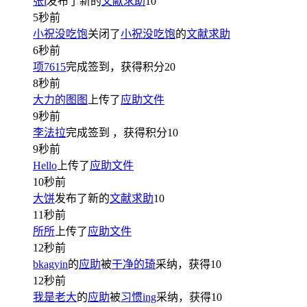
张l
发布了新的
文献求助
10
5秒前
小祝没吃饱
关闭了
小祝没吃饱
的
文献求助
6秒前
项7615
完成签到，获得积分
20
8秒前
大力的图图
上传了
应助文件
9秒前
李法拉
完成签到
，获得积分
10
9秒前
Hello
上传了
应助文件
10秒前
大饼
发布了新的
文献求助
10
11秒前
所所
上传了
应助文件
12秒前
bkagyin
的
应助
被
干净的琦
采纳，获得
10
12秒前
我是老大
的
应助
被
习惯ing
采纳，获得
10