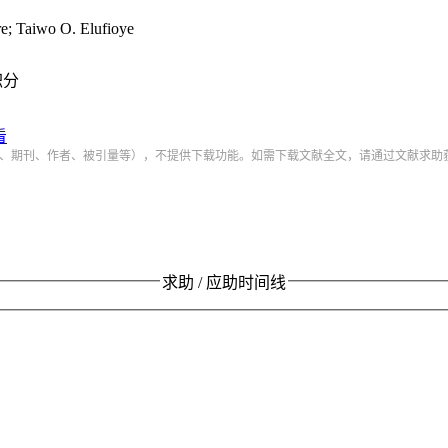
 Taiwo O. Elufioye
积分
看
、期刊、作者、被引量等），不提供下载功能。如需下载文献全文，请通过文献求助
求助 / 应助时间线