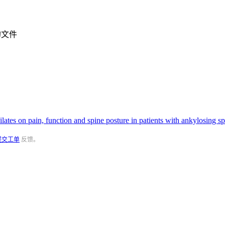
的文件
lates on pain, function and spine posture in patients with ankylosing sp
提交工单
反馈。