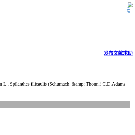
立秋
发布
文献
求助
n L., Spilanthes filicaulis (Schumach. &amp; Thonn.) C.D.Adams