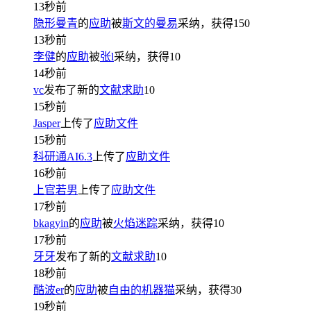
13秒前
隐形曼青
的
应助
被
斯文的曼易
采纳，获得
150
13秒前
李健
的
应助
被
张l
采纳，获得
10
14秒前
vc
发布了新的
文献求助
10
15秒前
Jasper
上传了
应助文件
15秒前
科研通AI6.3
上传了
应助文件
16秒前
上官若男
上传了
应助文件
17秒前
bkagyin
的
应助
被
火焰迷踪
采纳，获得
10
17秒前
牙牙
发布了新的
文献求助
10
18秒前
酷波er
的
应助
被
自由的机器猫
采纳，获得
30
19秒前