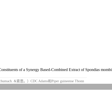
Constituents of a Synergy Based-Combined Extract of Spondias mombi
 &索恩。）CDC Adams和Piper guineense Thonn