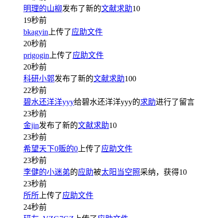
明理的山柳
发布了新的
文献求助
10
19秒前
bkagyin
上传了
应助文件
20秒前
prigogin
上传了
应助文件
20秒前
科研小郭
发布了新的
文献求助
100
22秒前
碧水还洋洋yyy
给碧水还洋洋yyy的
求助
进行了留言
23秒前
金jin
发布了新的
文献求助
10
23秒前
希望天下0贩的0
上传了
应助文件
23秒前
李健的小迷弟
的
应助
被
太阳当空照
采纳，获得
10
23秒前
所所
上传了
应助文件
24秒前