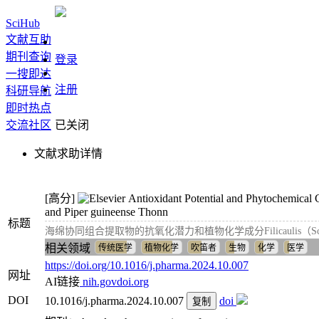
SciHub
文献互助
期刊查询
登录
一搜即达
注册
科研导航
即时热点
交流社区
已关闭
文献求助详情
[高分]
Antioxidant Potential and Phytochemical 
and Piper guineense Thonn
标题
海绵协同组合提取物的抗氧化潜力和植物化学成分Filicaulis（Schumach.
相关领域
传统医学
植物化学
吹笛者
生物
化学
医学
https://doi.org/10.1016/j.pharma.2024.10.007
网址
AI链接
nih.gov
doi.org
DOI
10.1016/j.pharma.2024.10.007
doi
复制