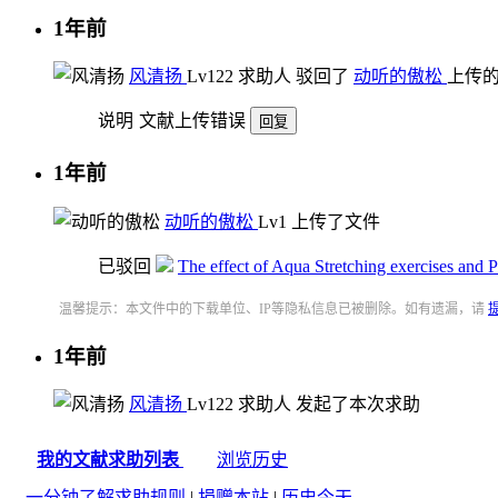
1年前
风清扬
Lv12
2
求助人
驳回了
动听的傲松
上传
说明
文献上传错误
回复
1年前
动听的傲松
Lv1
上传了文件
已驳回
The effect of Aqua Stretching exercises and Pi
温馨提示：本文件中的下载单位、IP等隐私信息已被删除。如有遗漏，请
1年前
风清扬
Lv12
2
求助人
发起了本次求助
我的文献求助列表
浏览历史
一分钟了解求助规则
|
捐赠本站
|
历史今天