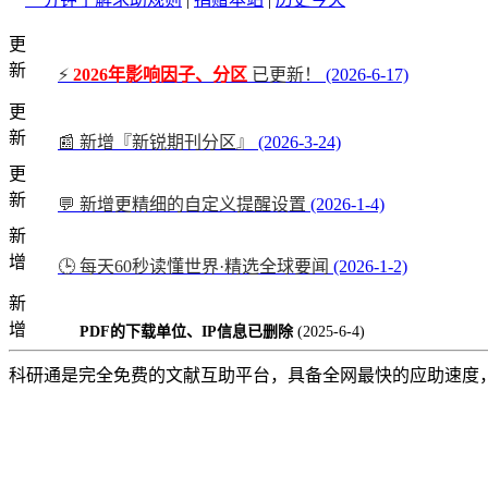
更
新
⚡
2026年影响因子、分区
已更新！
(2026-6-17)
更
新
📰 新增『新锐期刊分区』
(2026-3-24)
更
新
💬 新增更精细的自定义提醒设置
(2026-1-4)
新
增
🕒 每天60秒读懂世界·精选全球要闻
(2026-1-2)
新
增
PDF的下载单位、IP信息已删除
(2025-6-4)
科研通是完全免费的文献互助平台，具备全网最快的应助速度