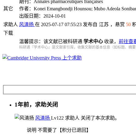
期刊：Annales pharmaceutiques françaises
其它
作者：Konei Emangbondji Hounsou; Mubo Adeola Sonibare;
出版日期：2024-10-01
求助人
风清扬
在 2025-07-17 07:55:23 发布自
江苏
，悬赏
50
下载
温馨提示：该文献已被科研通
学术中心
收录，
前往查
科研通『学术中心』是文献索引库，收集文献的基本信息（如标题、摘要
上个求助
1年前，求助关闭
风清扬
Lv12
2
求助人
关闭了本次求助。
说明
不需要了【积分已退回】