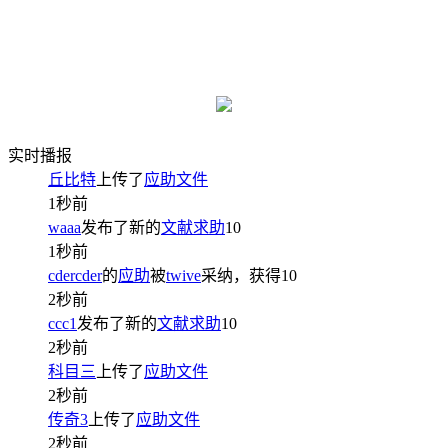
实时播报
丘比特
上传了
应助文件
1秒前
waaa
发布了新的
文献求助
10
1秒前
cdercder
的
应助
被
twive
采纳，获得
10
2秒前
ccc1
发布了新的
文献求助
10
2秒前
科目三
上传了
应助文件
2秒前
传奇3
上传了
应助文件
2秒前