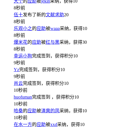
大个
的
应助
被
jekin
采纳，获得
10
8秒前
伍十
发布了新的
文献求助
20
8秒前
乐观小之
的
应助
被
waaa
采纳，获得
10
8秒前
爆米花
的
应助
被
红与黑
采纳，获得
30
8秒前
幸运小狗
完成签到，获得积分
10
9秒前
Yz
完成签到，获得积分
10
9秒前
肖云
完成签到，获得积分
10
10秒前
huofuman
完成签到
，获得积分
10
10秒前
哈桑
的
应助
被
清爽的凤
采纳，获得
10
10秒前
在水一方
的
应助
被
xxd
采纳，获得
10