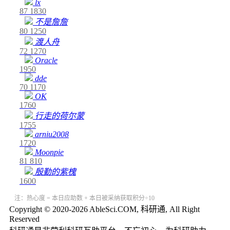
lx
87
1830
不是詹詹
80
1250
渡人舟
72
1270
Oracle
1950
dde
70
1170
OK
1760
行走的荷尔蒙
1755
arniu2008
1720
Moonpie
81
810
殷勤的紫槐
1600
注：热心度 = 本日应助数 + 本日被采纳获取积分÷10
Copyright © 2020-2026 AbleSci.COM, 科研通, All Right
Reserved