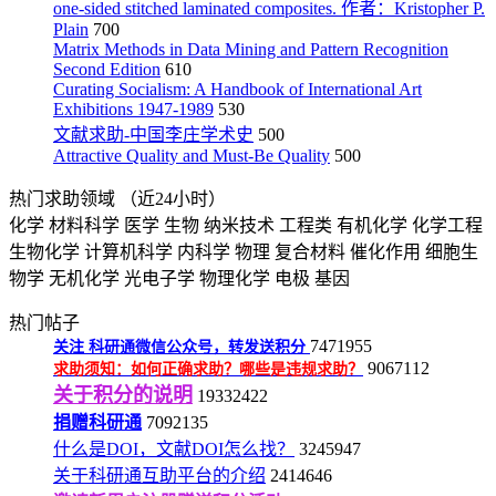
one-sided stitched laminated composites. 作者：Kristopher P.
Plain
700
Matrix Methods in Data Mining and Pattern Recognition
Second Edition
610
Curating Socialism: A Handbook of International Art
Exhibitions 1947-1989
530
文献求助-中国李庄学术史
500
Attractive Quality and Must-Be Quality
500
热门求助领域
（近24小时）
化学
材料科学
医学
生物
纳米技术
工程类
有机化学
化学工程
生物化学
计算机科学
内科学
物理
复合材料
催化作用
细胞生
物学
无机化学
光电子学
物理化学
电极
基因
热门帖子
7471955
关注
科研通微信公众号，转发送积分
9067112
求助须知：如何正确求助？哪些是违规求助？
关于积分的说明
19332422
捐赠科研通
7092135
什么是DOI，文献DOI怎么找？
3245947
关于科研通互助平台的介绍
2414646