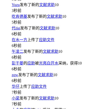
Yuzu
发布了新的
文献求助
10
3秒前
吃肯德基
发布了新的
文献求助
10
5秒前
代dai
发布了新的
文献求助
10
6秒前
在水一方
上传了
应助文件
6秒前
午凌二
发布了新的
文献求助
10
6秒前
彭于晏
的
应助
被
光亮白开水
采纳，获得
10
6秒前
zqw
发布了新的
文献求助
10
6秒前
华仔
上传了
应助文件
7秒前
小梁
发布了新的
文献求助
10
7秒前