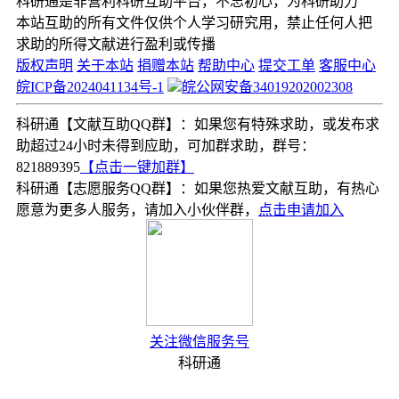
科研通是非营利科研互助平台，不忘初心，为科研助力
本站互助的所有文件仅供个人学习研究用，禁止任何人把
求助的所得文献进行盈利或传播
版权声明
关于本站
捐赠本站
帮助中心
提交工单
客服中心
皖ICP备2024041134号-1
皖公网安备34019202002308
科研通【文献互助QQ群】：如果您有特殊求助，或发布求
助超过24小时未得到应助，可加群求助，群号：
821889395
【点击一键加群】
科研通【志愿服务QQ群】：如果您热爱文献互助，有热心
愿意为更多人服务，请加入小伙伴群，
点击申请加入
关注微信服务号
科研通