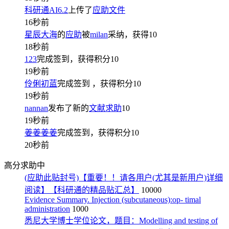
科研通AI6.2
上传了
应助文件
16秒前
星辰大海
的
应助
被
milan
采纳，获得
10
18秒前
123
完成签到，获得积分
10
19秒前
伶俐初蓝
完成签到
，获得积分
10
19秒前
nannan
发布了新的
文献求助
10
19秒前
姜姜姜姜
完成签到，获得积分
10
20秒前
高分求助中
(应助此贴封号)【重要！！请各用户(尤其是新用户)详细
阅读】【科研通的精品贴汇总】
10000
Evidence Summary. Injection (subcutaneous):op- timal
administration
1000
悉尼大学博士学位论文，题目：Modelling and testing of