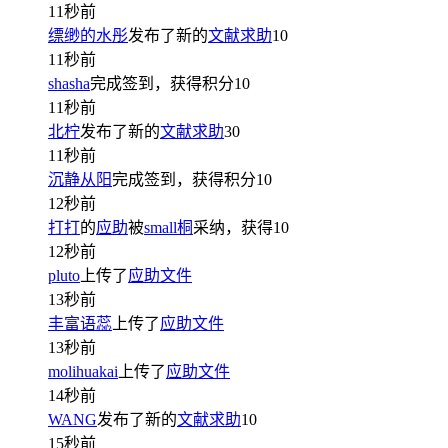
11秒前
缥缈的水彤
发布了新的
文献求助
10
11秒前
shasha
完成签到，获得积分
10
11秒前
北柠
发布了新的
文献求助
30
11秒前
沉静从阳
完成签到，获得积分
10
12秒前
打打
的
应助
被
small桐
采纳，获得
10
12秒前
pluto
上传了
应助文件
13秒前
丰富语蕊
上传了
应助文件
13秒前
molihuakai
上传了
应助文件
14秒前
WANG
发布了新的
文献求助
10
15秒前