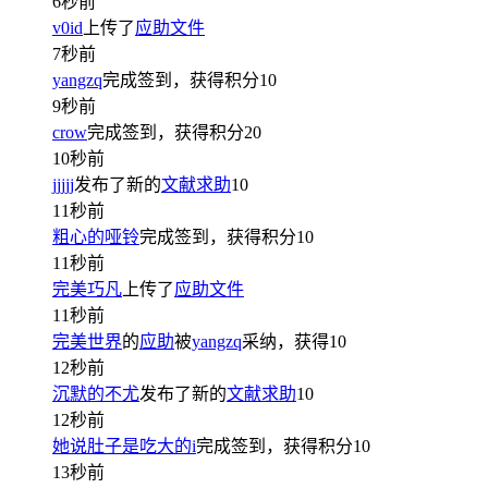
6秒前
v0id
上传了
应助文件
7秒前
yangzq
完成签到，获得积分
10
9秒前
crow
完成签到，获得积分
20
10秒前
jjjjj
发布了新的
文献求助
10
11秒前
粗心的哑铃
完成签到，获得积分
10
11秒前
完美巧凡
上传了
应助文件
11秒前
完美世界
的
应助
被
yangzq
采纳，获得
10
12秒前
沉默的不尤
发布了新的
文献求助
10
12秒前
她说肚子是吃大的i
完成签到，获得积分
10
13秒前