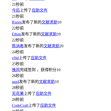
21秒前
今后
上传了
应助文件
21秒前
Ruoru
发布了新的
文献求助
10
22秒前
Ethan
发布了新的
文献求助
10
22秒前
陈汭希
发布了新的
文献求助
20
24秒前
v0id
上传了
应助文件
25秒前
挽风
完成签到
，获得积分
10
26秒前
aaa4
发布了新的
文献求助
10
28秒前
无花果
上传了
应助文件
28秒前
CodeCraft
上传了
应助文件