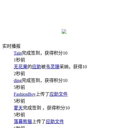
实时播报
Tain
完成签到，获得积分
10
1秒前
无花果
的
应助
被
韦灵珊
采纳，获得
10
2秒前
ding
完成签到，获得积分
10
5秒前
FashionBoy
上传了
应助文件
5秒前
夏天
完成签到
，获得积分
10
5秒前
落幕熊猫
上传了
应助文件