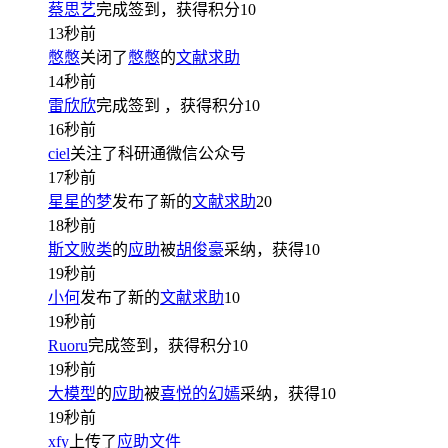
蔡思艺
完成签到，获得积分
10
13秒前
憋憋
关闭了
憋憋
的
文献求助
14秒前
雷欣欣
完成签到
，获得积分
10
16秒前
ciel
关注了科研通微信公众号
17秒前
星星的梦
发布了新的
文献求助
20
18秒前
斯文败类
的
应助
被
胡俊豪
采纳，获得
10
19秒前
小何
发布了新的
文献求助
10
19秒前
Ruoru
完成签到，获得积分
10
19秒前
大模型
的
应助
被
喜悦的幻嫣
采纳，获得
10
19秒前
xfy
上传了
应助文件