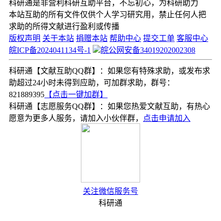
科研通是非营利科研互助平台，不忘初心，为科研助力
本站互助的所有文件仅供个人学习研究用，禁止任何人把
求助的所得文献进行盈利或传播
版权声明
关于本站
捐赠本站
帮助中心
提交工单
客服中心
皖ICP备2024041134号-1
皖公网安备34019202002308
科研通【文献互助QQ群】：如果您有特殊求助，或发布求
助超过24小时未得到应助，可加群求助，群号：
821889395
【点击一键加群】
科研通【志愿服务QQ群】：如果您热爱文献互助，有热心
愿意为更多人服务，请加入小伙伴群，
点击申请加入
关注微信服务号
科研通