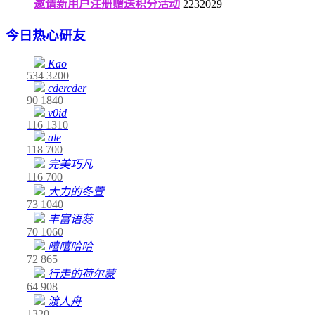
邀请新用户注册赠送积分活动
2232029
今日热心研友
Kao
534
3200
cdercder
90
1840
v0id
116
1310
ale
118
700
完美巧凡
116
700
大力的冬萱
73
1040
丰富语蕊
70
1060
嘻嘻哈哈
72
865
行走的荷尔蒙
64
908
渡人舟
1320