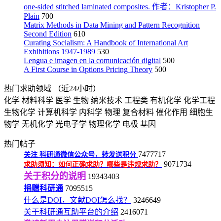
one-sided stitched laminated composites. 作者：Kristopher P.
Plain
700
Matrix Methods in Data Mining and Pattern Recognition
Second Edition
610
Curating Socialism: A Handbook of International Art
Exhibitions 1947-1989
530
Lengua e imagen en la comunicación digital
500
A First Course in Options Pricing Theory
500
热门求助领域
（近24小时）
化学
材料科学
医学
生物
纳米技术
工程类
有机化学
化学工程
生物化学
计算机科学
内科学
物理
复合材料
催化作用
细胞生
物学
无机化学
光电子学
物理化学
电极
基因
热门帖子
7477717
关注
科研通微信公众号，转发送积分
9071734
求助须知：如何正确求助？哪些是违规求助？
关于积分的说明
19343403
捐赠科研通
7095515
什么是DOI，文献DOI怎么找？
3246649
关于科研通互助平台的介绍
2416071