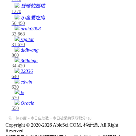
昏睡的蟠桃
1270
小鱼爱吃肉
56
450
arniu2008
33
668
sagitar
31
670
didiwang
860
369ninja
34
420
22336
640
edwin
630
lx
570
Oracle
550
注：热心度 = 本日应助数 + 本日被采纳获取积分÷10
Copyright © 2020-2026 AbleSci.COM, 科研通, All Right
Reserved