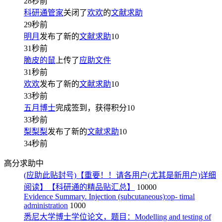
28秒前
科研通管家
关闭了
欢欢
的
文献求助
29秒前
明月
发布了新的
文献求助
10
31秒前
脆皮的鼠
上传了
应助文件
31秒前
欢欢
发布了新的
文献求助
10
33秒前
五月博士
完成签到，获得积分
10
33秒前
梨梨梨
发布了新的
文献求助
10
34秒前
高分求助中
(应助此贴封号)【重要！！请各用户(尤其是新用户)详细
阅读】【科研通的精品贴汇总】
10000
Evidence Summary. Injection (subcutaneous):op- timal
administration
1000
悉尼大学博士学位论文，题目：Modelling and testing of