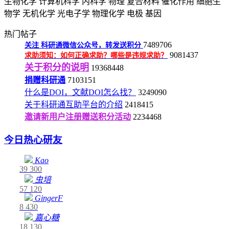
生物化学
计算机科学
内科学
物理
复合材料
催化作用
细胞生
物学
无机化学
光电子学
物理化学
电极
基因
热门帖子
7489706
关注
科研通微信公众号，转发送积分
9081437
求助须知：如何正确求助？哪些是违规求助？
关于积分的说明
19368448
捐赠科研通
7103151
什么是DOI，文献DOI怎么找？
3249090
关于科研通互助平台的介绍
2418415
邀请新用户注册赠送积分活动
2234468
今日热心研友
Kao
39
300
虫培
57
120
GingerF
8
430
嘉心糖
18
130