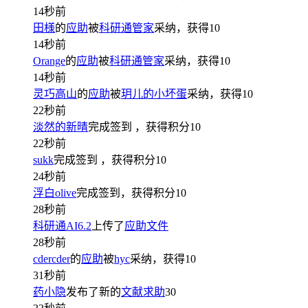
14秒前
田様
的
应助
被
科研通管家
采纳，获得
10
14秒前
Orange
的
应助
被
科研通管家
采纳，获得
10
14秒前
灵巧高山
的
应助
被
玥儿的小坏蛋
采纳，获得
10
22秒前
淡然的新晴
完成签到
，获得积分
10
22秒前
sukk
完成签到
，获得积分
10
24秒前
浮白olive
完成签到，获得积分
10
28秒前
科研通AI6.2
上传了
应助文件
28秒前
cdercder
的
应助
被
hyc
采纳，获得
10
31秒前
药小隐
发布了新的
文献求助
30