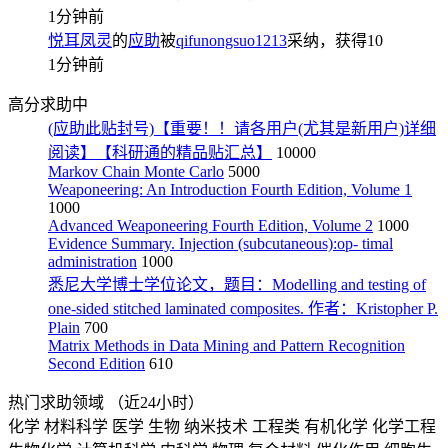
1分钟前
悦耳凤灵
的
应助
被
qifunongsuo1213
采纳，获得
10
1分钟前
高分求助中
(应助此贴封号)【重要！！请各用户(尤其是新用户)详细
阅读】【科研通的精品贴汇总】
10000
Markov Chain Monte Carlo
5000
Weaponeering: An Introduction Fourth Edition, Volume 1
1000
Advanced Weaponeering Fourth Edition, Volume 2
1000
Evidence Summary. Injection (subcutaneous):op- timal
administration
1000
悉尼大学博士学位论文，题目：Modelling and testing of
one-sided stitched laminated composites. 作者：Kristopher P.
Plain
700
Matrix Methods in Data Mining and Pattern Recognition
Second Edition
610
热门求助领域
（近24小时）
化学
材料科学
医学
生物
纳米技术
工程类
有机化学
化学工程