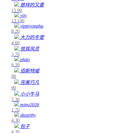
慈祥的又菱
15
90
yiiy
13
100
yipmyonphu
8
20
大力的冬萱
4
60
悦耳凤灵
3
70
pluto
6
30
佰斯特威
90
完美巧凡
90
小小牛马
5
30
ming2026
1
70
skearthy
4
30
包子
4
30