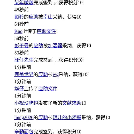
柒年啵啵
完成签到
，获得积分
10
48秒前
顾矜
的
应助
被
南山
采纳，获得
10
54秒前
Kao
上传了
应助文件
54秒前
彭于晏
的
应助
被
加湿器
采纳，获得
10
59秒前
旺仔先生
完成签到
，获得积分
10
1分钟前
完美世界
的
应助
被
wg
采纳，获得
10
1分钟前
华仔
上传了
应助文件
1分钟前
小祝没吃饱
发布了新的
文献求助
10
1分钟前
ming2026
的
应助
被
玥儿的小坏蛋
采纳，获得
10
1分钟前
辛勤面包
完成签到，获得积分
10