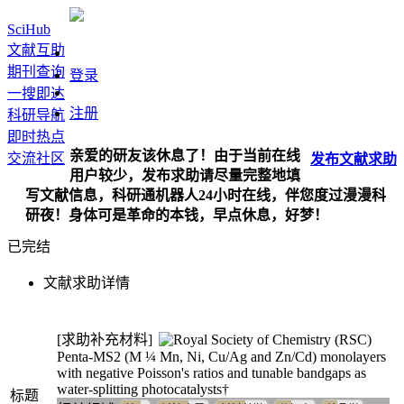
SciHub
文献互助
期刊查询
登录
一搜即达
注册
科研导航
即时热点
亲爱的研友该休息了！由于当前在线
交流社区
发布
文献
求助
用户较少，发布求助请尽量完整地填
写文献信息，科研通机器人24小时在线，伴您度过漫漫科
研夜！身体可是革命的本钱，早点休息，好梦！
已完结
文献求助详情
[求助补充材料]
Penta-MS2 (M ¼ Mn, Ni, Cu/Ag and Zn/Cd) monolayers
with negative Poisson's ratios and tunable bandgaps as
water-splitting photocatalysts†
标题