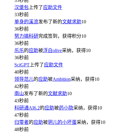
33秒前
汉堡包
上传了
应助文件
33秒前
单身的溪流
发布了新的
文献求助
10
36秒前
努力搞科研
完成签到，获得积分
10
36秒前
乐乐
的
应助
被
浮白olive
采纳，获得
10
36秒前
SciGPT
上传了
应助文件
40秒前
领导范儿
的
应助
被
Ambition
采纳，获得
10
42秒前
南山
发布了新的
文献求助
10
43秒前
科研通AI6.2
的
应助
被
药小隐
采纳，获得
10
47秒前
归零者
的
应助
被
玥儿的小坏蛋
采纳，获得
10
48秒前