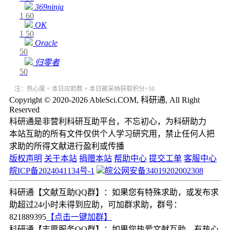
369ninja
1
60
OK
1
50
Oracle
50
归零者
50
注：热心度 = 本日应助数 + 本日被采纳获取积分÷10
Copyright © 2020-2026 AbleSci.COM, 科研通, All Right
Reserved
科研通是非营利科研互助平台，不忘初心，为科研助力
本站互助的所有文件仅供个人学习研究用，禁止任何人把
求助的所得文献进行盈利或传播
版权声明
关于本站
捐赠本站
帮助中心
提交工单
客服中心
皖ICP备2024041134号-1
皖公网安备34019202002308
科研通【文献互助QQ群】：如果您有特殊求助，或发布求
助超过24小时未得到应助，可加群求助，群号：
821889395
【点击一键加群】
科研通【志愿服务QQ群】：如果您热爱文献互助，有热心