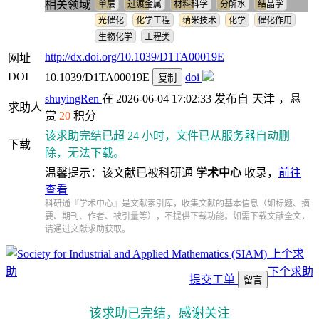
相关领域
单层
过渡金属
材料科学
分解水
结晶学
光催化
化学工程
纳米技术
化学
催化作用
生物化学
工程类
http://dx.doi.org/10.1039/D1TA00019E
网址
DOI
10.1039/D1TA00019E
doi
复制
shuyingRen
在 2026-06-04 17:02:33 发布自
天津
，悬
求助人
赏
20
积分
该求助完结已超 24 小时，文件已从服务器自动删
下载
除，无法下载。
温馨提示：该文献已被科研通
学术中心
收录，
前往
查看
科研通『学术中心』是文献索引库，收集文献的基本信息（如标题、摘
要、期刊、作者、被引量等），不提供下载功能。如需下载文献全文，
请通过文献求助获取。
上个求
助
下个求助
提交工单
留言
该求助已完结，感谢关注