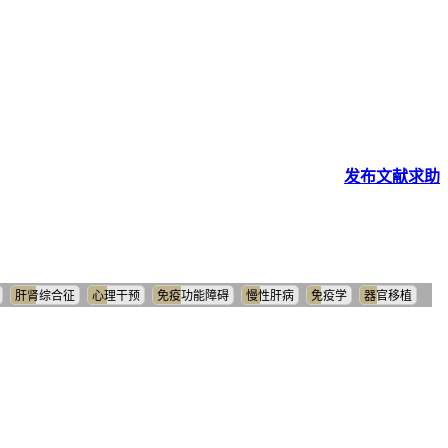
发布
文献
求助
肝肾综合征
心理干预
免疫功能障碍
慢性肝病
免疫学
器官移植