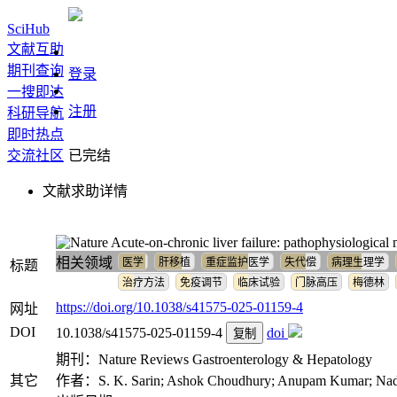
SciHub
文献互助
期刊查询
登录
一搜即达
注册
科研导航
即时热点
交流社区
已完结
文献求助详情
Acute-on-chronic liver failure: pathophysiologica
相关领域
医学
肝移植
重症监护医学
失代偿
病理生理学
标题
治疗方法
免疫调节
临床试验
门脉高压
梅德林
https://doi.org/10.1038/s41575-025-01159-4
网址
DOI
10.1038/s41575-025-01159-4
doi
复制
期刊：Nature Reviews Gastroenterology & Hepatology
其它
作者：S. K. Sarin; Ashok Choudhury; Anupam Kumar; Nadi