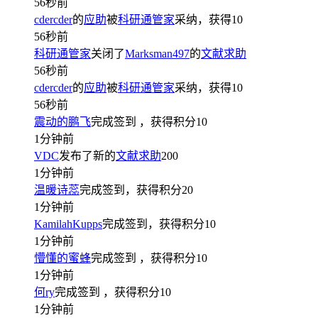
56秒前
cdercder
的
应助
被
科研通管家
采纳，获得
10
56秒前
科研通管家
关闭了
Marksman497
的
文献求助
56秒前
cdercder
的
应助
被
科研通管家
采纳，获得
10
56秒前
震动的鹏飞
完成签到
，获得积分
10
1分钟前
VDC
发布了新的
文献求助
200
1分钟前
温暖诗蕊
完成签到，获得积分
20
1分钟前
KamilahKupps
完成签到，获得积分
10
1分钟前
懵懂的蜜蜂
完成签到
，获得积分
10
1分钟前
何ry
完成签到
，获得积分
10
1分钟前