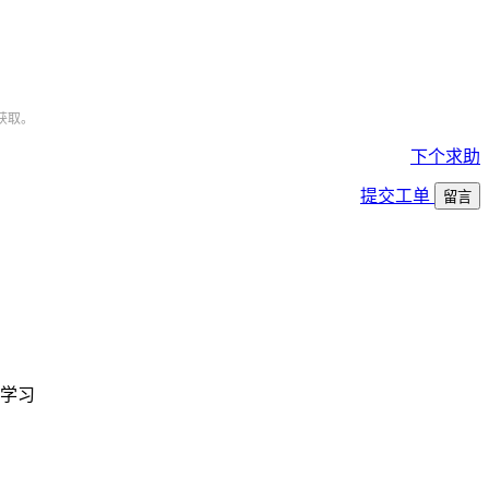
获取。
下个求助
提交工单
留言
学习