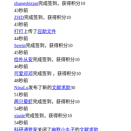
zhangshixian
完成签到，获得积分
10
43秒前
ZHD
完成签到，获得积分
10
43秒前
打打
上传了
应助文件
44秒前
Serein
完成签到，获得积分
10
45秒前
俭朴从安
完成签到，获得积分
10
46秒前
可爱邓邓
完成签到
，获得积分
10
48秒前
NinaLu
发布了新的
文献求助
30
51秒前
两只晕虾
完成签到，获得积分
10
54秒前
xianle
完成签到，获得积分
10
54秒前
科研通管家
关闭了
幽默小丸子
的
文献求助