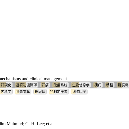
l mechanisms and clinical management
肝硬化
器官功能障碍
肝病
免疫系统
生物信息学
疾病
移植
肝衰竭
内科学
评论文章
糖尿病
特利加压素
细胞因子
m Mahmud; G. H. Lee; et al