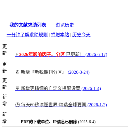
我的文献求助列表
浏览历史
一分钟了解求助规则
|
捐赠本站
|
历史今天
更
新
⚡
2026年影响因子、分区
已更新！
(2026-6-17)
更
新
📰 新增『新锐期刊分区』
(2026-3-24)
更
新
💬 新增更精细的自定义提醒设置
(2026-1-4)
新
增
🕒 每天60秒读懂世界·精选全球要闻
(2026-1-2)
新
增
PDF的下载单位、IP信息已删除
(2025-6-4)