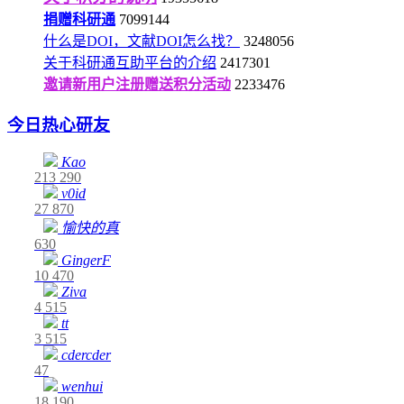
捐赠科研通
7099144
什么是DOI，文献DOI怎么找？
3248056
关于科研通互助平台的介绍
2417301
邀请新用户注册赠送积分活动
2233476
今日热心研友
Kao
213
290
v0id
27
870
愉快的真
630
GingerF
10
470
Ziva
4
515
tt
3
515
cdercder
47
wenhui
18
190