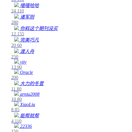
嘻嘻哈哈
24
110
诸军则
280
你嵙这个期刊没买
12
155
完美巧凡
20
60
渡人舟
250
yiiy
13
90
Oracle
200
大力的冬萱
11
80
arniu2008
10
80
XiaoLiu
8
85
能帮就帮
4
110
22336
150