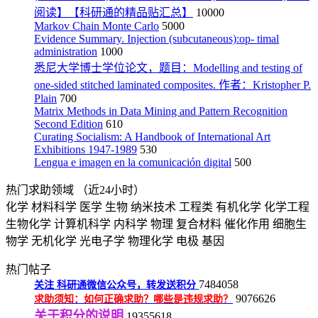
阅读】【科研通的精品贴汇总】
10000
Markov Chain Monte Carlo
5000
Evidence Summary. Injection (subcutaneous):op- timal
administration
1000
悉尼大学博士学位论文，题目：Modelling and testing of
one-sided stitched laminated composites. 作者：Kristopher P.
Plain
700
Matrix Methods in Data Mining and Pattern Recognition
Second Edition
610
Curating Socialism: A Handbook of International Art
Exhibitions 1947-1989
530
Lengua e imagen en la comunicación digital
500
热门求助领域
（近24小时）
化学
材料科学
医学
生物
纳米技术
工程类
有机化学
化学工程
生物化学
计算机科学
内科学
物理
复合材料
催化作用
细胞生
物学
无机化学
光电子学
物理化学
电极
基因
热门帖子
7484058
关注
科研通微信公众号，转发送积分
9076626
求助须知：如何正确求助？哪些是违规求助？
关于积分的说明
19355618