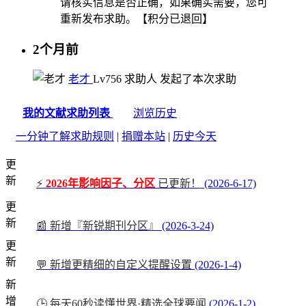
请核实信息是否正确，如果确实需要，您可
重新发布求助。【积分已退回】
2个月前
老才
Lv7
56
求助人
发起了本次求助
我的文献求助列表
浏览历史
一分钟了解求助规则
|
捐赠本站
|
历史今天
更
新
⚡
2026年影响因子、分区
已更新！
(2026-6-17)
更
新
📰 新增『新锐期刊分区』
(2026-3-24)
更
新
💬 新增更精细的自定义提醒设置
(2026-1-4)
新
增
🕒 每天60秒读懂世界·精选全球要闻
(2026-1-2)