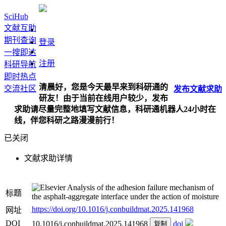
SciHub
文献互助
期刊查询
登录
一搜即达
注册
科研导航
即时热点
清晨好，您是今天最早来到科研通的
交流社区
发布
文献
求助
研友！由于当前在线用户较少，发布
求助请尽量完整地填写文献信息，科研通机器人24小时在
线，伴您科研之路漫漫前行！
已关闭
文献求助详情
Analysis of the adhesion failure mechanism of
标题
the asphalt-aggregate interface under the action of moisture
https://doi.org/10.1016/j.conbuildmat.2025.141968
网址
DOI
10.1016/j.conbuildmat.2025.141968
doi
复制