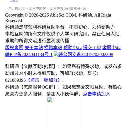
注：热心度 = 本日应助数 + 本日被采纳获取积分÷10
Copyright © 2020-2026 AbleSci.COM, 科研通, All Right
Reserved
科研通是非营利科研互助平台，不忘初心，为科研助力
本站互助的所有文件仅供个人学习研究用，禁止任何人把
求助的所得文献进行盈利或传播
版权声明
关于本站
捐赠本站
帮助中心
提交工单
客服中心
皖ICP备2024041134号-1
皖公网安备34019202002308
科研通【文献互助QQ群】：如果您有特殊求助，或发布求
助超过24小时未得到应助，可加群求助，群号：
821889395
【点击一键加群】
科研通【志愿服务QQ群】：如果您热爱文献互助，有热心
愿意为更多人服务，请加入小伙伴群，
点击申请加入