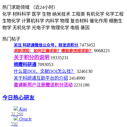
热门求助领域
（近24小时）
化学
材料科学
医学
生物
纳米技术
工程类
有机化学
化学工程
生物化学
计算机科学
内科学
物理
复合材料
催化作用
细胞生
物学
无机化学
光电子学
物理化学
电极
基因
热门帖子
7473452
关注
科研通微信公众号，转发送积分
9068221
求助须知：如何正确求助？哪些是违规求助？
关于积分的说明
19335231
捐赠科研通
7093053
什么是DOI，文献DOI怎么找？
3246130
关于科研通互助平台的介绍
2414990
邀请新用户注册赠送积分活动
2231186
今日热心研友
Kao
32
260
Oracle
550