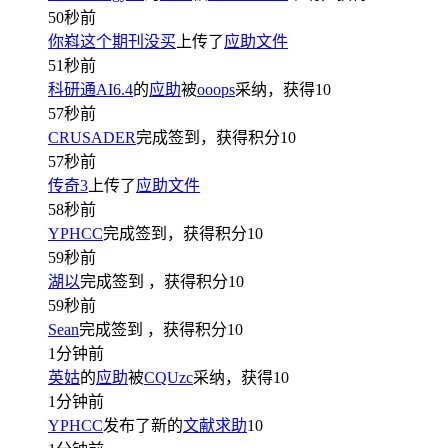
50秒前
你嵙这个期刊没买
上传了
应助文件
51秒前
科研通AI6.4
的
应助
被
ooops
采纳，获得
10
57秒前
CRUSADER
完成签到，获得积分
10
57秒前
传奇3
上传了
应助文件
58秒前
YPHCC
完成签到，获得积分
10
59秒前
湖以
完成签到
，获得积分
10
59秒前
Sean
完成签到
，获得积分
10
1分钟前
英姑
的
应助
被
CQUzc
采纳，获得
10
1分钟前
YPHCC
发布了新的
文献求助
10