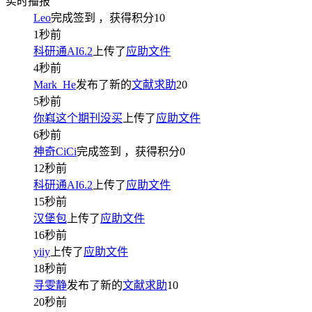
实时播报
Leo
完成签到
，获得积分
10
1秒前
科研通AI6.2
上传了
应助文件
4秒前
Mark_He
发布了新的
文献求助
20
5秒前
你嵙这个期刊没买
上传了
应助文件
6秒前
神奇CiCi
完成签到
，获得积分
0
12秒前
科研通AI6.2
上传了
应助文件
15秒前
汉堡包
上传了
应助文件
16秒前
yiiy
上传了
应助文件
18秒前
寻雯静
发布了新的
文献求助
10
20秒前