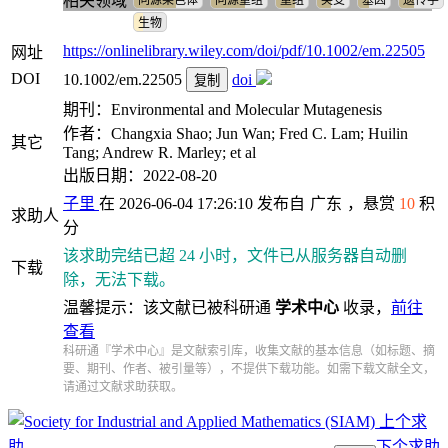
相关领域
同源染色体
同源重组
重组
突变
基因
遗传学
生物
https://onlinelibrary.wiley.com/doi/pdf/10.1002/em.22505
网址
DOI
10.1002/em.22505
doi
复制
期刊：Environmental and Molecular Mutagenesis
作者：Changxia Shao; Jun Wan; Fred C. Lam; Huilin
其它
Tang; Andrew R. Marley; et al
出版日期：2022-08-20
子里
在 2026-06-04 17:26:10 发布自
广东
，悬赏
10
积
求助人
分
该求助完结已超 24 小时，文件已从服务器自动删
下载
除，无法下载。
温馨提示：该文献已被科研通
学术中心
收录，
前往
查看
科研通『学术中心』是文献索引库，收集文献的基本信息（如标题、摘
要、期刊、作者、被引量等），不提供下载功能。如需下载文献全文，
请通过文献求助获取。
上个求
助
下个求助