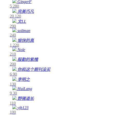
GingerF
5
280
完美巧凡
20
120
文LL
290
soilman
240
愉快的真
1
220
Nole
210
殷勤的紫槐
200
你嵙这个期刊没买
6
90
李明之
130
HuiLang
9
30
野猪道长
110
yjh123
100