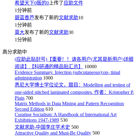
希望天下0贩的0
上传了
应助文件
1分钟前
碧蓝香芦
发布了新的
文献求助
10
1分钟前
莫大
发布了新的
文献求助
30
1分钟前
高分求助中
(应助此贴封号)【重要！！请各用户(尤其是新用户)详细
阅读】【科研通的精品贴汇总】
10000
Evidence Summary. Injection (subcutaneous):op- timal
administration
1000
悉尼大学博士学位论文，题目：Modelling and testing of
one-sided stitched laminated composites. 作者：Kristopher P.
Plain
700
Matrix Methods in Data Mining and Pattern Recognition
Second Edition
610
Curating Socialism: A Handbook of International Art
Exhibitions 1947-1989
530
文献求助-中国李庄学术史
500
Attractive Quality and Must-Be Quality
500