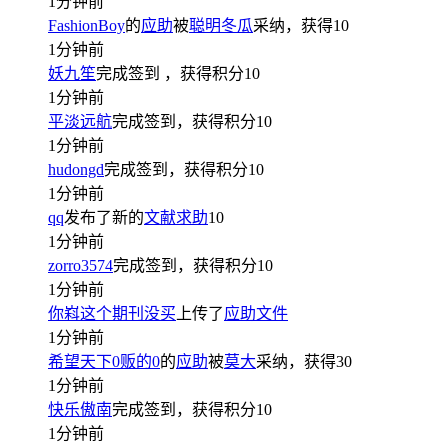
1分钟前
FashionBoy
的
应助
被
聪明冬瓜
采纳，获得
10
1分钟前
妖九笙
完成签到
，获得积分
10
1分钟前
平淡远航
完成签到，获得积分
10
1分钟前
hudongd
完成签到，获得积分
10
1分钟前
qq
发布了新的
文献求助
10
1分钟前
zorro3574
完成签到，获得积分
10
1分钟前
你嵙这个期刊没买
上传了
应助文件
1分钟前
希望天下0贩的0
的
应助
被
莫大
采纳，获得
30
1分钟前
快乐傲南
完成签到，获得积分
10
1分钟前