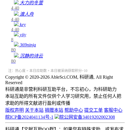
大力的冬萱
4
40
渡人舟
4
40
key
4
40
yiiy
8
369ninja
80
沉静的诗云
80
注：热心度 = 本日应助数 + 本日被采纳获取积分÷10
Copyright © 2020-2026 AbleSci.COM, 科研通, All Right
Reserved
科研通是非营利科研互助平台，不忘初心，为科研助力
本站互助的所有文件仅供个人学习研究用，禁止任何人把
求助的所得文献进行盈利或传播
版权声明
关于本站
捐赠本站
帮助中心
提交工单
客服中心
皖ICP备2024041134号-1
皖公网安备34019202002308
科研通【文献互助QQ群】：如果您有特殊求助，或发布求