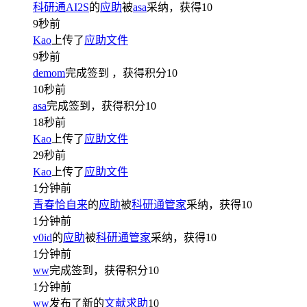
科研通AI2S
的
应助
被
asa
采纳，获得
10
9秒前
Kao
上传了
应助文件
9秒前
demom
完成签到
，获得积分
10
10秒前
asa
完成签到，获得积分
10
18秒前
Kao
上传了
应助文件
29秒前
Kao
上传了
应助文件
1分钟前
青春恰自来
的
应助
被
科研通管家
采纳，获得
10
1分钟前
v0id
的
应助
被
科研通管家
采纳，获得
10
1分钟前
ww
完成签到，获得积分
10
1分钟前
ww
发布了新的
文献求助
10