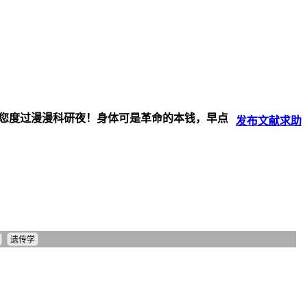
伴您度过漫漫科研夜！身体可是革命的本钱，早点
发布
文献
求助
遗传学