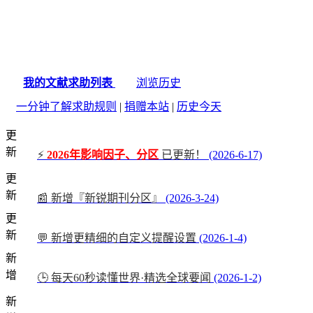
我的文献求助列表
浏览历史
一分钟了解求助规则
|
捐赠本站
|
历史今天
更
新
⚡
2026年影响因子、分区
已更新！
(2026-6-17)
更
新
📰 新增『新锐期刊分区』
(2026-3-24)
更
新
💬 新增更精细的自定义提醒设置
(2026-1-4)
新
增
🕒 每天60秒读懂世界·精选全球要闻
(2026-1-2)
新