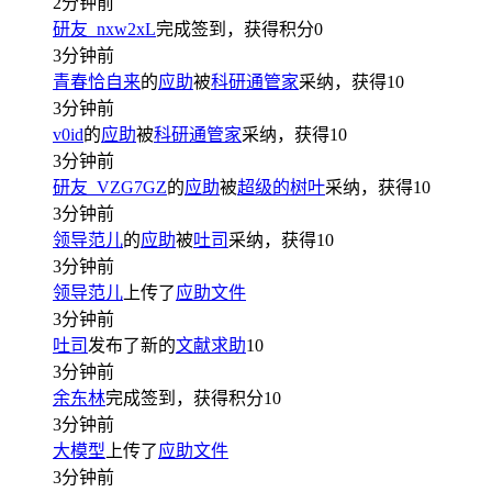
2分钟前
研友_nxw2xL
完成签到，获得积分
0
3分钟前
青春恰自来
的
应助
被
科研通管家
采纳，获得
10
3分钟前
v0id
的
应助
被
科研通管家
采纳，获得
10
3分钟前
研友_VZG7GZ
的
应助
被
超级的树叶
采纳，获得
10
3分钟前
领导范儿
的
应助
被
吐司
采纳，获得
10
3分钟前
领导范儿
上传了
应助文件
3分钟前
吐司
发布了新的
文献求助
10
3分钟前
余东林
完成签到，获得积分
10
3分钟前
大模型
上传了
应助文件
3分钟前