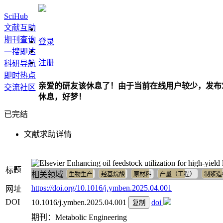
SciHub
文献互助
期刊查询
登录
一搜即达
注册
科研导航
即时热点
亲爱的研友该休息了！由于当前在线用户较少，发布
交流社区
休息，好梦！
已完结
文献求助详情
Enhancing oil feedstock utilization for high-yiel
标题
相关领域
生物生产
羟基烷酸
原材料
产量（工程）
制浆造
https://doi.org/10.1016/j.ymben.2025.04.001
网址
DOI
10.1016/j.ymben.2025.04.001
doi
复制
期刊：Metabolic Engineering