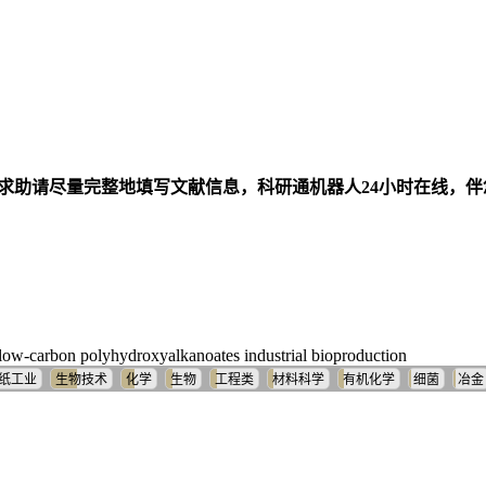
求助请尽量完整地填写文献信息，科研通机器人24小时在线，
d low-carbon polyhydroxyalkanoates industrial bioproduction
纸工业
生物技术
化学
生物
工程类
材料科学
有机化学
细菌
冶金