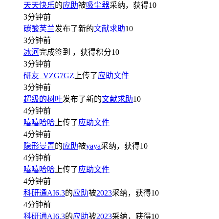
天天快乐
的
应助
被
吸尘器
采纳，获得
10
3分钟前
碳酸芙兰
发布了新的
文献求助
10
3分钟前
冰河
完成签到
，获得积分
10
3分钟前
研友_VZG7GZ
上传了
应助文件
3分钟前
超级的树叶
发布了新的
文献求助
10
4分钟前
嘻嘻哈哈
上传了
应助文件
4分钟前
隐形曼青
的
应助
被
yaya
采纳，获得
10
4分钟前
嘻嘻哈哈
上传了
应助文件
4分钟前
科研通AI6.3
的
应助
被
2023
采纳，获得
10
4分钟前
科研通AI6.3
的
应助
被
2023
采纳，获得
10