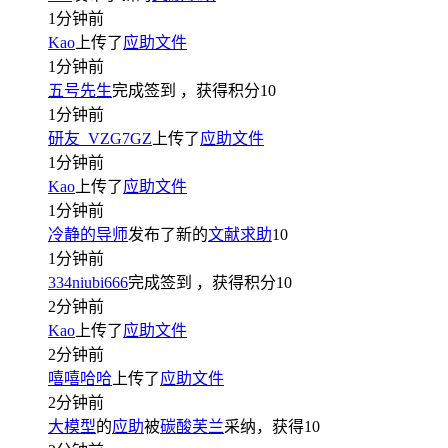
1分钟前
Kao
上传了
应助文件
1分钟前
五号先生
完成签到
，获得积分
10
1分钟前
研友_VZG7GZ
上传了
应助文件
1分钟前
Kao
上传了
应助文件
1分钟前
冷静的导师
发布了新的
文献求助
10
1分钟前
334niubi666
完成签到
，获得积分
10
2分钟前
Kao
上传了
应助文件
2分钟前
嘻嘻哈哈
上传了
应助文件
2分钟前
大模型
的
应助
被
碳酸芙兰
采纳，获得
10