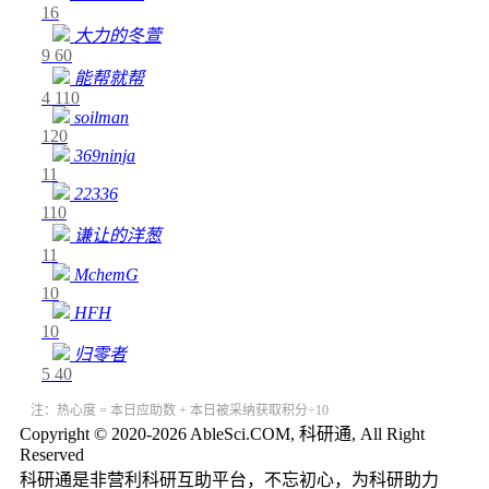
16
大力的冬萱
9
60
能帮就帮
4
110
soilman
120
369ninja
11
22336
110
谦让的洋葱
11
MchemG
10
HFH
10
归零者
5
40
注：热心度 = 本日应助数 + 本日被采纳获取积分÷10
Copyright © 2020-2026 AbleSci.COM, 科研通, All Right
Reserved
科研通是非营利科研互助平台，不忘初心，为科研助力