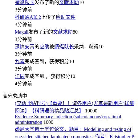
蜻蜓队长
发布了新的
文献求助
10
3分钟前
科研通AI6.2
上传了
应助文件
3分钟前
Magali
发布了新的
文献求助
80
3分钟前
深情安青
的
应助
被
蜻蜓队长
采纳，获得
10
3分钟前
九霄
完成签到，获得积分
10
3分钟前
江辰
完成签到
，获得积分
10
4分钟前
高分求助中
(应助此贴封号)【重要！！请各用户(尤其是新用户)详细
阅读】【科研通的精品贴汇总】
10000
Evidence Summary. Injection (subcutaneous):op- timal
administration
1000
悉尼大学博士学位论文，题目：Modelling and testing of
one-sided stitched laminated composites. 作者：Kristopher P.