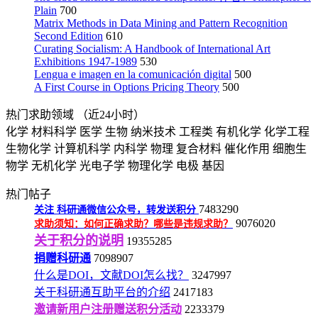
Plain
700
Matrix Methods in Data Mining and Pattern Recognition
Second Edition
610
Curating Socialism: A Handbook of International Art
Exhibitions 1947-1989
530
Lengua e imagen en la comunicación digital
500
A First Course in Options Pricing Theory
500
热门求助领域
（近24小时）
化学
材料科学
医学
生物
纳米技术
工程类
有机化学
化学工程
生物化学
计算机科学
内科学
物理
复合材料
催化作用
细胞生
物学
无机化学
光电子学
物理化学
电极
基因
热门帖子
7483290
关注
科研通微信公众号，转发送积分
9076020
求助须知：如何正确求助？哪些是违规求助？
关于积分的说明
19355285
捐赠科研通
7098907
什么是DOI，文献DOI怎么找？
3247997
关于科研通互助平台的介绍
2417183
邀请新用户注册赠送积分活动
2233379