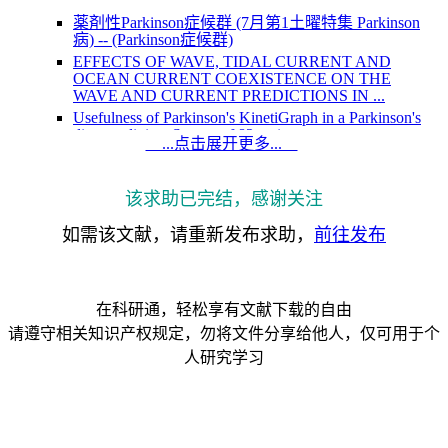
薬剤性Parkinson症候群 (7月第1土曜特集 Parkinson
病) -- (Parkinson症候群)
EFFECTS OF WAVE, TIDAL CURRENT AND
OCEAN CURRENT COEXISTENCE ON THE
WAVE AND CURRENT PREDICTIONS IN ...
Usefulness of Parkinson's KinetiGraph in a Parkinson's
disease clinic – Survey of 82 patients
...点击展开更多...
Characteristics of the tidal current and residual current in
the seas adjacent to Zhejiang
[The experimental models of Parkinson's disease in
该求助已完结，感谢关注
animals].
如需该文献，请重新发布求助，
前往发布
Characteristics, treatment patterns and disease burden of
people with Parkinson's disease in the Par...
Analysis on the Effect of Heavy Metals and Genetics on
the Prevalence of Parkinson’s Disease
在科研通，轻松享有文献下载的自由
Parkinson’s Disease-Overview
请遵守相关知识产权规定，勿将文件分享给他人，仅可用于个
Current Investigations in Agriculture and Current
Research
人研究学习
Neuroprotection of low dose carbon monoxide in
Parkinson’s disease models commensurate with the red...