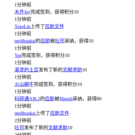
1分钟前
木齐Jay
完成签到，获得积分
10
1分钟前
XiaoLiu
上传了
应助文件
1分钟前
molihuakai
的
应助
被
吐司
采纳，获得
10
1分钟前
Yas
完成签到，获得积分
10
1分钟前
滚烫的土豆
发布了新的
文献求助
10
1分钟前
火山蜗牛
完成签到，获得积分
10
1分钟前
科研通AI6.2
的
应助
被
Magali
采纳，获得
80
1分钟前
molihuakai
上传了
应助文件
2分钟前
吐司
发布了新的
文献求助
10
2分钟前