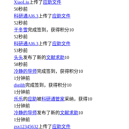
XiaoLiu
上传了
应助文件
50秒前
科研通AI6.3
上传了
应助文件
52秒前
于冬雪
完成签到，获得积分
10
52秒前
科研通AI6.3
上传了
应助文件
53秒前
头头
发布了新的
文献求助
10
58秒前
冷静的导师
完成签到，获得积分
10
1分钟前
digilib
完成签到，获得积分
10
1分钟前
乐乐
的
应助
被
科研通管家
采纳，获得
10
1分钟前
冷静的导师
发布了新的
文献求助
10
1分钟前
zsx12345632
上传了
应助文件