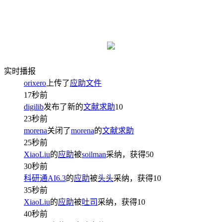
实时播报
orixero
上传了
应助文件
17秒前
digilib
发布了新的
文献求助
10
23秒前
morena
关闭了
morena
的
文献求助
25秒前
XiaoLiu
的
应助
被
soilman
采纳，获得
50
30秒前
科研通AI6.3
的
应助
被
头头
采纳，获得
10
35秒前
XiaoLiu
的
应助
被
吐司
采纳，获得
10
40秒前