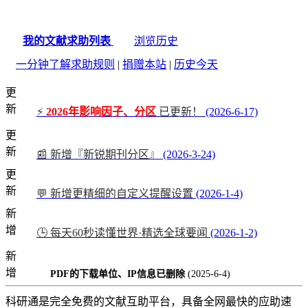
我的文献求助列表
浏览历史
一分钟了解求助规则
|
捐赠本站
|
历史今天
更
新
⚡
2026年影响因子、分区
已更新！
(2026-6-17)
更
新
📰 新增『新锐期刊分区』
(2026-3-24)
更
新
💬 新增更精细的自定义提醒设置
(2026-1-4)
新
增
🕒 每天60秒读懂世界·精选全球要闻
(2026-1-2)
新
增
PDF的下载单位、IP信息已删除
(2025-6-4)
科研通是完全免费的文献互助平台，具备全网最快的应助速