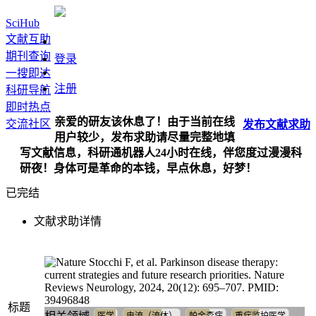
SciHub
文献互助
期刊查询
登录
一搜即达
注册
科研导航
即时热点
亲爱的研友该休息了！由于当前在线
交流社区
发布
文献
求助
用户较少，发布求助请尽量完整地填
写文献信息，科研通机器人24小时在线，伴您度过漫漫科
研夜！身体可是革命的本钱，早点休息，好梦！
已完结
文献求助详情
Stocchi F, et al. Parkinson disease therapy:
current strategies and future research priorities. Nature
Reviews Neurology, 2024, 20(12): 695–707. PMID:
39496848
标题