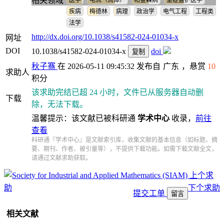
相关领域
医学
电流（流体）
帕金森病
重症监护医学
疾病
梅德林
病理
政治学
电气工程
工程类
法学
http://dx.doi.org/10.1038/s41582-024-01034-x
网址
DOI
10.1038/s41582-024-01034-x
doi
复制
秋子骞
在 2026-05-11 09:45:32 发布自
广东
，悬赏
10
求助人
积分
该求助完结已超 24 小时，文件已从服务器自动删
下载
除，无法下载。
温馨提示：该文献已被科研通
学术中心
收录，
前往
查看
科研通『学术中心』是文献索引库，收集文献的基本信息（如标题、摘
要、期刊、作者、被引量等），不提供下载功能。如需下载文献全文，
请通过文献求助获取。
上个求
助
下个求助
提交工单
留言
相关文献