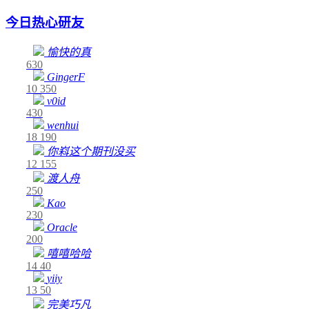
今日热心研友
愉快的真
630
GingerF
10
350
v0id
430
wenhui
18
190
你嵙这个期刊没买
12
155
渡人舟
250
Kao
230
Oracle
200
嘻嘻哈哈
14
40
yiiy
13
50
完美巧凡