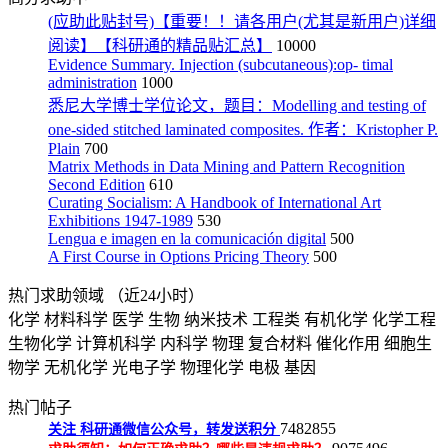
(应助此贴封号)【重要！！请各用户(尤其是新用户)详细
阅读】【科研通的精品贴汇总】
10000
Evidence Summary. Injection (subcutaneous):op- timal
administration
1000
悉尼大学博士学位论文，题目：Modelling and testing of
one-sided stitched laminated composites. 作者：Kristopher P.
Plain
700
Matrix Methods in Data Mining and Pattern Recognition
Second Edition
610
Curating Socialism: A Handbook of International Art
Exhibitions 1947-1989
530
Lengua e imagen en la comunicación digital
500
A First Course in Options Pricing Theory
500
热门求助领域
（近24小时）
化学
材料科学
医学
生物
纳米技术
工程类
有机化学
化学工程
生物化学
计算机科学
内科学
物理
复合材料
催化作用
细胞生
物学
无机化学
光电子学
物理化学
电极
基因
热门帖子
7482855
关注
科研通微信公众号，转发送积分