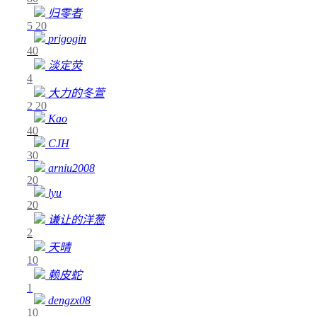
归零者
5
20
prigogin
40
淡定荧
4
大力的冬萱
2
20
Kao
40
CJH
30
arniu2008
20
lyu
20
谦让的洋葱
2
天晴
10
赖皮蛇
1
dengzx08
10