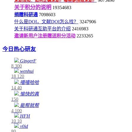
9075496
求助须知：如何正确求助？哪些是违规求助？
关于积分的说明
19354683
捐赠科研通
7098603
什么是DOI，文献DOI怎么找？
3247906
关于科研通互助平台的介绍
2416983
邀请新用户注册赠送积分活动
2233265
今日热心研友
GingerF
8
300
wenhui
18
120
嘻嘻哈哈
14
40
愉快的真
150
能帮就帮
4
100
HFH
10
10
v0id
80