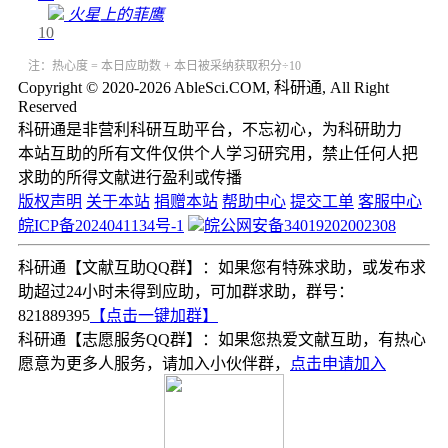
火星上的菲鹰
10
注：热心度 = 本日应助数 + 本日被采纳获取积分÷10
Copyright © 2020-2026 AbleSci.COM, 科研通, All Right
Reserved
科研通是非营利科研互助平台，不忘初心，为科研助力
本站互助的所有文件仅供个人学习研究用，禁止任何人把
求助的所得文献进行盈利或传播
版权声明
关于本站
捐赠本站
帮助中心
提交工单
客服中心
皖ICP备2024041134号-1
皖公网安备34019202002308
科研通【文献互助QQ群】：如果您有特殊求助，或发布求
助超过24小时未得到应助，可加群求助，群号：
821889395
【点击一键加群】
科研通【志愿服务QQ群】：如果您热爱文献互助，有热心
愿意为更多人服务，请加入小伙伴群，
点击申请加入