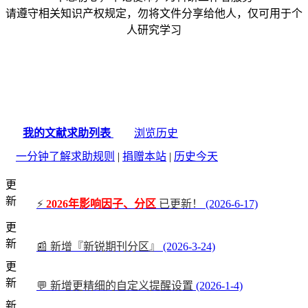
请遵守相关知识产权规定，勿将文件分享给他人，仅可用于个
人研究学习
我的文献求助列表
浏览历史
一分钟了解求助规则
|
捐赠本站
|
历史今天
更
新
⚡
2026年影响因子、分区
已更新！
(2026-6-17)
更
新
📰 新增『新锐期刊分区』
(2026-3-24)
更
新
💬 新增更精细的自定义提醒设置
(2026-1-4)
新