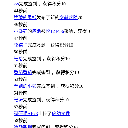
sss
完成签到
，获得积分
10
44秒前
犹豫的凤妖
发布了新的
文献求助
20
46秒前
小蘑菇
的
应助
被
悦123456
采纳，获得
10
47秒前
夜猫子
完成签到，获得积分
10
50秒前
张哈
完成签到
，获得积分
10
51秒前
番茄番茄
完成签到
，获得积分
10
53秒前
奔跑的小熊
完成签到
，获得积分
10
54秒前
张涛
完成签到，获得积分
10
57秒前
科研通AI6.3
上传了
应助文件
58秒前
冷静新烟
完成签到，获得积分
10