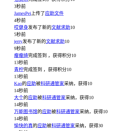
3秒前
JamesPei
上传了
应助文件
4秒前
哎健身
发布了新的
文献求助
10
5秒前
jerry
发布了新的
文献求助
10
9秒前
瘦瘦绮
完成签到
，获得积分
10
13秒前
青柠
完成签到
，获得积分
10
13秒前
Kao
的
应助
被
科研通管家
采纳，获得
10
14秒前
大个
的
应助
被
科研通管家
采纳，获得
10
14秒前
万能图书馆
的
应助
被
科研通管家
采纳，获得
10
14秒前
愉快的真
的
应助
被
科研通管家
采纳，获得
30