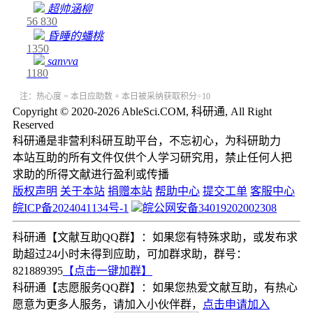
超帅涵柳
56
830
昏睡的蟠桃
1350
sanvva
1180
注：热心度 = 本日应助数 + 本日被采纳获取积分÷10
Copyright © 2020-2026 AbleSci.COM, 科研通, All Right
Reserved
科研通是非营利科研互助平台，不忘初心，为科研助力
本站互助的所有文件仅供个人学习研究用，禁止任何人把
求助的所得文献进行盈利或传播
版权声明
关于本站
捐赠本站
帮助中心
提交工单
客服中心
皖ICP备2024041134号-1
皖公网安备34019202002308
科研通【文献互助QQ群】：如果您有特殊求助，或发布求
助超过24小时未得到应助，可加群求助，群号：
821889395
【点击一键加群】
科研通【志愿服务QQ群】：如果您热爱文献互助，有热心
愿意为更多人服务，请加入小伙伴群，
点击申请加入