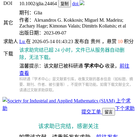
DOI
10.1002/glia.24464
doi
复制
期刊：Glia
作者：Alexandros G. Kokkosis; Miguel M. Madeira;
其它
Zachary Hage; Kimonas Valais; Dimitris Koliatsis; et al
出版日期：2023-09-07
求助人
Lu
在 2026-05-14 01:43:23 发布自
贵州
，悬赏
10
积分
该求助完结已超 24 小时，文件已从服务器自动删
下载
除，无法下载。
温馨提示：该文献已被科研通
学术中心
收录，
前往
查看
科研通『学术中心』是文献索引库，收集文献的基本信息（如标题、摘
要、期刊、作者、被引量等），不提供下载功能。如需下载文献全文，
请通过文献求助获取。
上个求
助
下个求助
提交工单
留言
该求助已完结，感谢关注