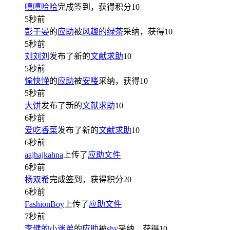
嘻嘻哈哈
完成签到，获得积分
10
5秒前
彭于晏
的
应助
被
风趣的绿茶
采纳，获得
10
5秒前
刘刘刘
发布了新的
文献求助
10
5秒前
愉快惮
的
应助
被
安喽
采纳，获得
10
5秒前
大饼
发布了新的
文献求助
10
6秒前
爱吃香菜
发布了新的
文献求助
10
6秒前
aajhajkahna
上传了
应助文件
6秒前
杨双希
完成签到，获得积分
20
6秒前
FashionBoy
上传了
应助文件
7秒前
李健的小迷弟
的
应助
被
shy
采纳，获得
10