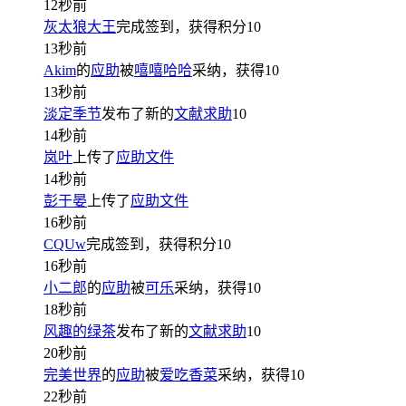
12秒前
灰太狼大王
完成签到，获得积分
10
13秒前
Akim
的
应助
被
嘻嘻哈哈
采纳，获得
10
13秒前
淡定季节
发布了新的
文献求助
10
14秒前
岚叶
上传了
应助文件
14秒前
彭于晏
上传了
应助文件
16秒前
CQUw
完成签到，获得积分
10
16秒前
小二郎
的
应助
被
可乐
采纳，获得
10
18秒前
风趣的绿茶
发布了新的
文献求助
10
20秒前
完美世界
的
应助
被
爱吃香菜
采纳，获得
10
22秒前