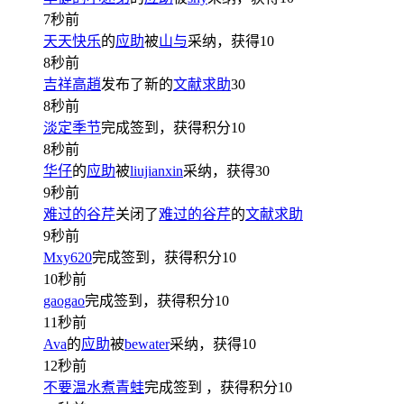
7秒前
天天快乐
的
应助
被
山与
采纳，获得
10
8秒前
吉祥高趙
发布了新的
文献求助
30
8秒前
淡定季节
完成签到，获得积分
10
8秒前
华仔
的
应助
被
liujianxin
采纳，获得
30
9秒前
难过的谷芹
关闭了
难过的谷芹
的
文献求助
9秒前
Mxy620
完成签到，获得积分
10
10秒前
gaogao
完成签到，获得积分
10
11秒前
Ava
的
应助
被
bewater
采纳，获得
10
12秒前
不要温水煮青蛙
完成签到
，获得积分
10