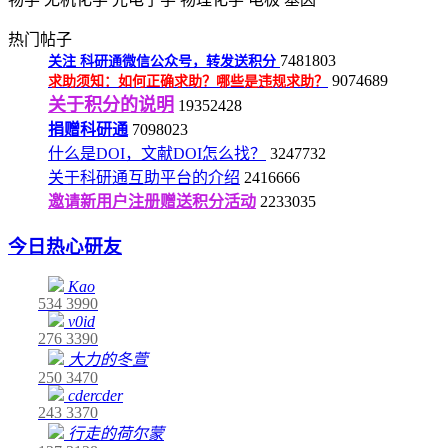
热门帖子
7481803
关注
科研通微信公众号，转发送积分
9074689
求助须知：如何正确求助？哪些是违规求助？
关于积分的说明
19352428
捐赠科研通
7098023
什么是DOI，文献DOI怎么找？
3247732
关于科研通互助平台的介绍
2416666
邀请新用户注册赠送积分活动
2233035
今日热心研友
Kao
534
3990
v0id
276
3390
大力的冬萱
250
3470
cdercder
243
3370
行走的荷尔蒙