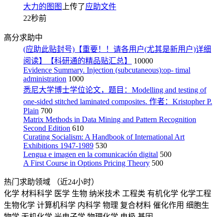
大力的图图
上传了
应助文件
22秒前
高分求助中
(应助此贴封号)【重要！！请各用户(尤其是新用户)详细
阅读】【科研通的精品贴汇总】
10000
Evidence Summary. Injection (subcutaneous):op- timal
administration
1000
悉尼大学博士学位论文，题目：Modelling and testing of
one-sided stitched laminated composites. 作者：Kristopher P.
Plain
700
Matrix Methods in Data Mining and Pattern Recognition
Second Edition
610
Curating Socialism: A Handbook of International Art
Exhibitions 1947-1989
530
Lengua e imagen en la comunicación digital
500
A First Course in Options Pricing Theory
500
热门求助领域
（近24小时）
化学
材料科学
医学
生物
纳米技术
工程类
有机化学
化学工程
生物化学
计算机科学
内科学
物理
复合材料
催化作用
细胞生
物学
无机化学
光电子学
物理化学
电极
基因