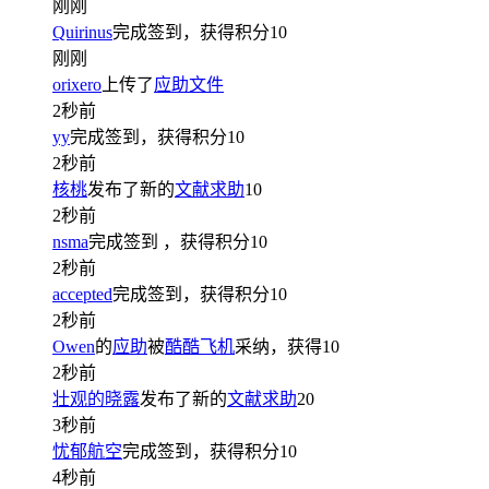
刚刚
Quirinus
完成签到，获得积分
10
刚刚
orixero
上传了
应助文件
2秒前
yy
完成签到，获得积分
10
2秒前
核桃
发布了新的
文献求助
10
2秒前
nsma
完成签到
，获得积分
10
2秒前
accepted
完成签到，获得积分
10
2秒前
Owen
的
应助
被
酷酷飞机
采纳，获得
10
2秒前
壮观的晓露
发布了新的
文献求助
20
3秒前
忧郁航空
完成签到，获得积分
10
4秒前