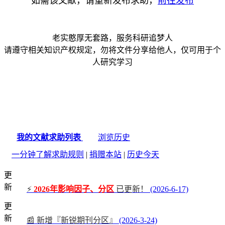
如需该文献，请重新发布求助，
前往发布
老实憨厚无套路，服务科研追梦人
请遵守相关知识产权规定，勿将文件分享给他人，仅可用于个
人研究学习
我的文献求助列表
浏览历史
一分钟了解求助规则
|
捐赠本站
|
历史今天
更
新
⚡
2026年影响因子、分区
已更新！
(2026-6-17)
更
新
📰 新增『新锐期刊分区』
(2026-3-24)