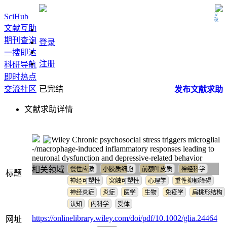
立秋
SciHub
文献互助
期刊查询
登录
一搜即达
注册
科研导航
即时热点
交流社区
已完结
发布
文献
求助
文献求助详情
Chronic psychosocial stress triggers microglial
‐/macrophage‐induced inflammatory responses leading to
neuronal dysfunction and depressive‐related behavior
相关领域
慢性应激
小胶质细胞
前额叶皮质
神经科学
标题
神经可塑性
突触可塑性
心理学
重性抑郁障碍
神经炎症
炎症
医学
生物
免疫学
扁桃形结构
认知
内科学
受体
https://onlinelibrary.wiley.com/doi/pdf/10.1002/glia.24464
网址