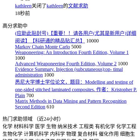
kathleen
关闭了
kathleen
的
文献求助
18秒前
高分求助中
(应助此贴封号)【重要！！请各用户(尤其是新用户)详细
阅读】【科研通的精品贴汇总】
10000
Markov Chain Monte Carlo
5000
Weaponeering: An Introduction Fourth Edition, Volume 1
1000
Advanced Weaponeering Fourth Edition, Volume 2
1000
Evidence Summary. Injection (subcutaneous):op- timal
administration
1000
悉尼大学博士学位论文，题目：Modelling and testing of
one-sided stitched laminated composites. 作者：Kristopher P.
Plain
700
Matrix Methods in Data Mining and Pattern Recognition
Second Edition
610
热门求助领域
（近24小时）
化学
材料科学
医学
生物
纳米技术
工程类
有机化学
化学工程
生物化学
计算机科学
内科学
物理
复合材料
催化作用
细胞生