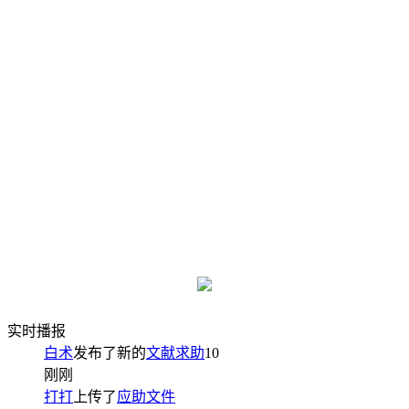
实时播报
白术
发布了新的
文献求助
10
刚刚
打打
上传了
应助文件