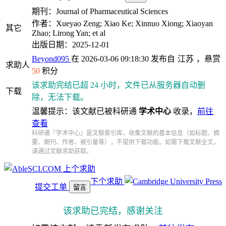
期刊：Journal of Pharmaceutical Sciences
作者：Xueyao Zeng; Xiao Ke; Xinnuo Xiong; Xiaoyan
其它
Zhao; Lirong Yan; et al
出版日期：2025-12-01
Beyond095
在 2026-03-06 09:18:30 发布自
江苏
，悬赏
求助人
50
积分
该求助完结已超 24 小时，文件已从服务器自动删
下载
除，无法下载。
温馨提示：该文献已被科研通
学术中心
收录，
前往
查看
科研通『学术中心』是文献索引库，收集文献的基本信息（如标题、摘
要、期刊、作者、被引量等），不提供下载功能。如需下载文献全文，
请通过文献求助获取。
上个求助
下个求助
提交工单
留言
该求助已完结，感谢关注