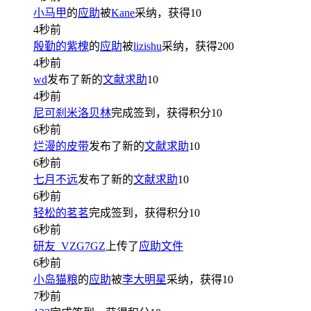
小马甲
的
应助
被
Kane
采纳，获得
10
4秒前
殷勤的紫槐
的
应助
被
lizishu
采纳，获得
200
4秒前
wd
发布了新的
文献求助
10
4秒前
尼可刹米洛贝林
完成签到，获得积分
10
6秒前
烂漫的皮带
发布了新的
文献求助
10
6秒前
七月不远
发布了新的
文献求助
10
6秒前
轻松的茗茗
完成签到，获得积分
10
6秒前
研友_VZG7GZ
上传了
应助文件
6秒前
小岛猫粮
的
应助
被
李大明星
采纳，获得
10
7秒前