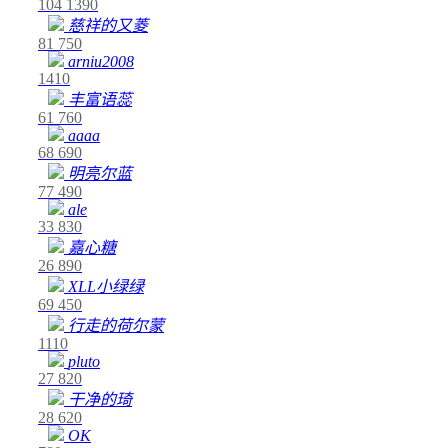
104
1390
慈祥的又菱
81
750
arniu2008
1410
丰富语蕊
61
760
aaaa
68
690
明亮尔蓝
77
490
ale
33
830
嘉心糖
26
890
XLL小绿绿
69
450
行走的荷尔蒙
1110
pluto
27
820
干净的琦
28
620
OK