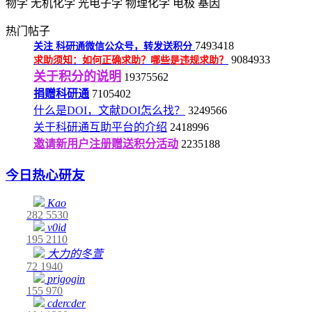
物学
无机化学
光电子学
物理化学
电极
基因
热门帖子
7493418
关注
科研通微信公众号，转发送积分
9084933
求助须知：如何正确求助？哪些是违规求助？
关于积分的说明
19375562
捐赠科研通
7105402
什么是DOI，文献DOI怎么找？
3249566
关于科研通互助平台的介绍
2418996
邀请新用户注册赠送积分活动
2235188
今日热心研友
Kao
282
5530
v0id
195
2110
大力的冬萱
72
1940
prigogin
155
970
cdercder