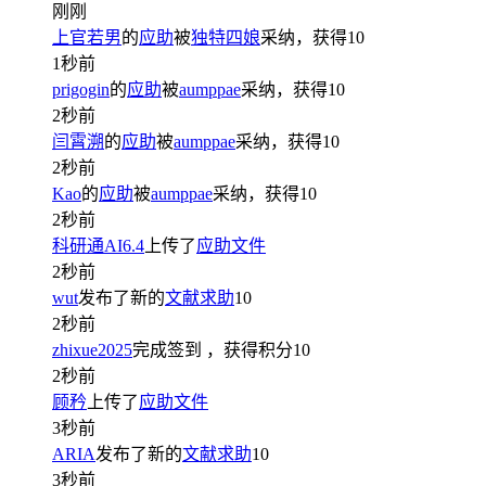
刚刚
上官若男
的
应助
被
独特四娘
采纳，获得
10
1秒前
prigogin
的
应助
被
aumppae
采纳，获得
10
2秒前
闫霄溯
的
应助
被
aumppae
采纳，获得
10
2秒前
Kao
的
应助
被
aumppae
采纳，获得
10
2秒前
科研通AI6.4
上传了
应助文件
2秒前
wut
发布了新的
文献求助
10
2秒前
zhixue2025
完成签到
，获得积分
10
2秒前
顾矜
上传了
应助文件
3秒前
ARIA
发布了新的
文献求助
10
3秒前