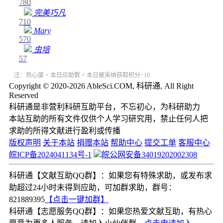
780
完美巧凡
710
Mary
570
虫培
57
注：热心度 = 本日应助数 + 本日被采纳获取积分÷10
Copyright © 2020-2026 AbleSci.COM, 科研通, All Right
Reserved
科研通是非营利科研互助平台，不忘初心，为科研助力
本站互助的所有文件仅供个人学习研究用，禁止任何人把
求助的所得文献进行盈利或传播
版权声明
关于本站
捐赠本站
帮助中心
提交工单
客服中心
皖ICP备2024041134号-1
皖公网安备34019202002308
科研通【文献互助QQ群】：如果您有特殊求助，或发布求
助超过24小时未得到应助，可加群求助，群号：
821889395
【点击一键加群】
科研通【志愿服务QQ群】：如果您热爱文献互助，有热心