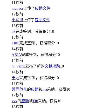
11秒前
munyor
上传了
应助文件
12秒前
小马甲
上传了
应助文件
13秒前
bk
完成签到，获得积分
10
13秒前
LIuP
完成签到
，获得积分
10
14秒前
ARIA
完成签到，获得积分
10
14秒前
hi_traffic
发布了新的
文献求助
10
14秒前
于yu
完成签到
，获得积分
10
17秒前
领导范儿
的
应助
被
ma
采纳，获得
10
17秒前
xxx
的
应助
被
Fifi
采纳，获得
10
18秒前