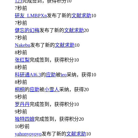
123
完成签到，获得积分
10
7秒前
研友_LMBPXn
发布了新的
文献求助
10
7秒前
健忘的幻梅
发布了新的
文献求助
20
7秒前
Nakebu
发布了新的
文献求助
10
8秒前
张红梨
完成签到，获得积分
10
8秒前
科研通AI6.3
的
应助
被
leo
采纳，获得
10
8秒前
桐桐
的
应助
被
小雪人
采纳，获得
20
9秒前
罗丹丹
完成签到，获得积分
10
9秒前
独特四娘
完成签到，获得积分
20
10秒前
yahonyoyoyo
发布了新的
文献求助
10