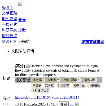
SciHub
文献互助
期刊查询
登录
一搜即达
注册
科研导航
即时热点
交流社区
已完结
发布
文献
求助
文献求助详情
[高分]
Development and evaluation of high-
flowability spherical crystals of tofacitinib citrate Form A
for direct powder compression
标题
相关领域
托法替尼
材料科学
压缩（物理）
复合材料
结晶学
复合数
制药技术
化学工程
压痕硬度
X射线晶体学
https://doi.org/10.1016/j.xphs.2025.104114
网址
DOI
10.1016/j.xphs.2025.104114
doi
复制