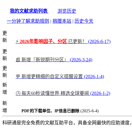
我的文献求助列表
浏览历史
一分钟了解求助规则
|
捐赠本站
|
历史今天
更
新
⚡
2026年影响因子、分区
已更新！
(2026-6-17)
更
新
📰 新增『新锐期刊分区』
(2026-3-24)
更
新
💬 新增更精细的自定义提醒设置
(2026-1-4)
新
增
🕒 每天60秒读懂世界·精选全球要闻
(2026-1-2)
新
增
PDF的下载单位、IP信息已删除
(2025-6-4)
科研通是完全免费的文献互助平台，具备全网最快的应助速度