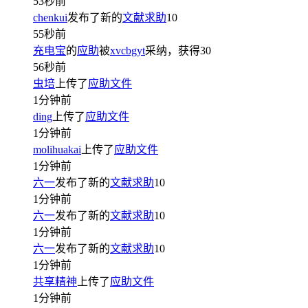
53秒前
chenkui
发布了新的
文献求助
10
55秒前
充电宝
的
应助
被
xvcbgyt
采纳，获得
30
56秒前
虫培
上传了
应助文件
1分钟前
ding
上传了
应助文件
1分钟前
molihuakai
上传了
应助文件
1分钟前
六一
发布了新的
文献求助
10
1分钟前
六一
发布了新的
文献求助
10
1分钟前
六一
发布了新的
文献求助
10
1分钟前
共享精神
上传了
应助文件
1分钟前