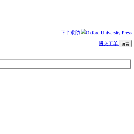
下个求助
提交工单
留言