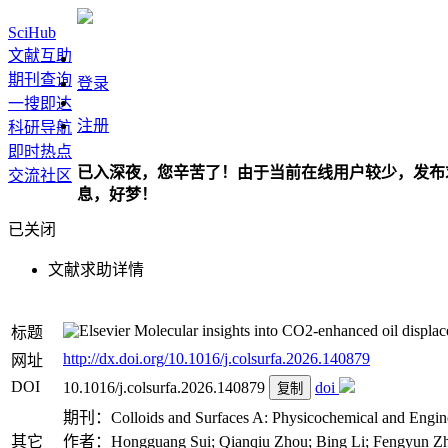
SciHub
文献互助
期刊查询
登录
一搜即达
注册
科研导航
即时热点
已入深夜，您辛苦了！由于当前在线用户较少，发布
交流社区
息，好梦！
已关闭
文献求助详情
Molecular insights into CO2-enhanced oil displacem
标题
http://dx.doi.org/10.1016/j.colsurfa.2026.140879
网址
DOI
10.1016/j.colsurfa.2026.140879
doi
复制
期刊：Colloids and Surfaces A: Physicochemical and Engine
其它
作者：Hongguang Sui; Qianqiu Zhou; Bing Li; Fengyun Zhan