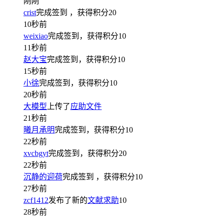
刚刚
crist
完成签到
，获得积分
20
10秒前
weixiao
完成签到，获得积分
10
11秒前
赵大宝
完成签到，获得积分
10
15秒前
小徐
完成签到，获得积分
10
20秒前
大模型
上传了
应助文件
21秒前
曦月承明
完成签到，获得积分
10
22秒前
xvcbgyt
完成签到，获得积分
20
22秒前
沉静的迎荷
完成签到
，获得积分
10
27秒前
zcf1412
发布了新的
文献求助
10
28秒前