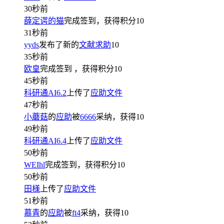
30秒前
薛定谔的猫
完成签到，获得积分
10
31秒前
yyds
发布了新的
文献求助
10
35秒前
欧皇
完成签到
，获得积分
10
45秒前
科研通AI6.2
上传了
应助文件
47秒前
小蘑菇
的
应助
被
6666
采纳，获得
10
49秒前
科研通AI6.4
上传了
应助文件
50秒前
WEIhl
完成签到，获得积分
10
50秒前
田様
上传了
应助文件
51秒前
慕青
的
应助
被
ft4
采纳，获得
10