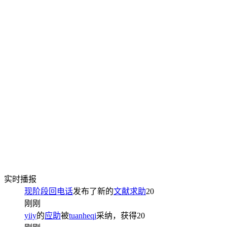
实时播报
现阶段回电话
发布了新的
文献求助
20
刚刚
yiiy
的
应助
被
tuanheqi
采纳，获得
20