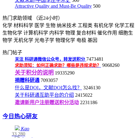
文献求助-中国李庄学术史
500
Attractive Quality and Must-Be Quality
500
热门求助领域
（近24小时）
化学
材料科学
医学
生物
纳米技术
工程类
有机化学
化学工程
生物化学
计算机科学
内科学
物理
复合材料
催化作用
细胞生
物学
无机化学
光电子学
物理化学
电极
基因
热门帖子
7473481
关注
科研通微信公众号，转发送积分
9068260
求助须知：如何正确求助？哪些是违规求助？
关于积分的说明
19335290
捐赠科研通
7093057
什么是DOI，文献DOI怎么找？
3246130
关于科研通互助平台的介绍
2415022
邀请新用户注册赠送积分活动
2231186
今日热心研友
Kao
33
280