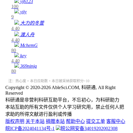
yjh123
100
yiiy
9
大力的冬萱
4
40
渡人舟
4
40
MchemG
80
key
4
40
369ninja
80
注：热心度 = 本日应助数 + 本日被采纳获取积分÷10
Copyright © 2020-2026 AbleSci.COM, 科研通, All Right
Reserved
科研通是非营利科研互助平台，不忘初心，为科研助力
本站互助的所有文件仅供个人学习研究用，禁止任何人把
求助的所得文献进行盈利或传播
版权声明
关于本站
捐赠本站
帮助中心
提交工单
客服中心
皖ICP备2024041134号-1
皖公网安备34019202002308