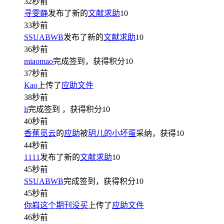
32秒前
寻雯静
发布了新的
文献求助
10
33秒前
SSUABWB
发布了新的
文献求助
10
36秒前
miaomao
完成签到，获得积分
10
37秒前
Kao
上传了
应助文件
38秒前
li
完成签到
，获得积分
10
40秒前
香蕉觅云
的
应助
被
玥儿的小坏蛋
采纳，获得
10
44秒前
1111
发布了新的
文献求助
10
45秒前
SSUABWB
完成签到，获得积分
10
45秒前
你嵙这个期刊没买
上传了
应助文件
46秒前