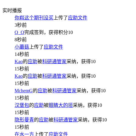
实时播报
你嵙这个期刊没买
上传了
应助文件
3秒前
Q_Q
完成签到，获得积分
10
8秒前
小蘑菇
上传了
应助文件
14秒前
Kao
的
应助
被
科研通管家
采纳，获得
10
15秒前
Kao
的
应助
被
科研通管家
采纳，获得
10
15秒前
MchemG
的
应助
被
科研通管家
采纳，获得
10
15秒前
汉堡包
的
应助
被
眼睛大的垣
采纳，获得
10
15秒前
隐形曼青
的
应助
被
科研通管家
采纳，获得
10
15秒前
在水一方
上传了
应助文件