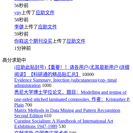
56秒前
yiiy
上传了
应助文件
58秒前
李健
上传了
应助文件
59秒前
你嵙这个期刊没买
上传了
应助文件
1分钟前
高分求助中
(应助此贴封号)【重要！！请各用户(尤其是新用户)详细
阅读】【科研通的精品贴汇总】
10000
Evidence Summary. Injection (subcutaneous):op- timal
administration
1000
悉尼大学博士学位论文，题目：Modelling and testing of
one-sided stitched laminated composites. 作者：Kristopher P.
Plain
700
Matrix Methods in Data Mining and Pattern Recognition
Second Edition
610
Curating Socialism: A Handbook of International Art
Exhibitions 1947-1989
530