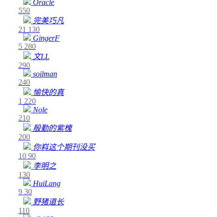
Oracle
550
完美巧凡
21
130
GingerF
5
280
文LL
290
soilman
240
愉快的真
1
220
Nole
210
殷勤的紫槐
200
你嵙这个期刊没买
10
90
李明之
130
HuiLang
9
30
野猪道长
110