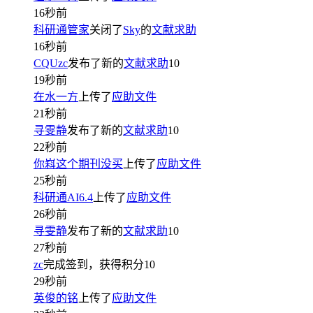
16秒前
科研通管家
关闭了
Sky
的
文献求助
16秒前
CQUzc
发布了新的
文献求助
10
19秒前
在水一方
上传了
应助文件
21秒前
寻雯静
发布了新的
文献求助
10
22秒前
你嵙这个期刊没买
上传了
应助文件
25秒前
科研通AI6.4
上传了
应助文件
26秒前
寻雯静
发布了新的
文献求助
10
27秒前
zc
完成签到，获得积分
10
29秒前
英俊的铭
上传了
应助文件