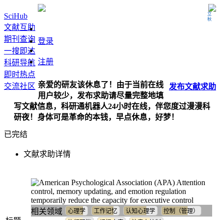
立秋
SciHub
文献互助
期刊查询
登录
一搜即达
注册
科研导航
即时热点
亲爱的研友该休息了！由于当前在线
交流社区
发布
文献
求助
用户较少，发布求助请尽量完整地填
写文献信息，科研通机器人24小时在线，伴您度过漫漫科
研夜！身体可是革命的本钱，早点休息，好梦！
已完结
文献求助详情
Attention
control, memory updating, and emotion regulation
temporarily reduce the capacity for executive control
相关领域
心理学
工作记忆
认知心理学
控制（管理）