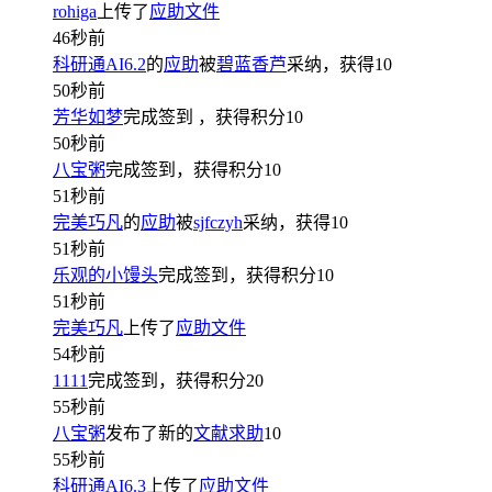
rohiga
上传了
应助文件
46秒前
科研通AI6.2
的
应助
被
碧蓝香芦
采纳，获得
10
50秒前
芳华如梦
完成签到
，获得积分
10
50秒前
八宝粥
完成签到，获得积分
10
51秒前
完美巧凡
的
应助
被
sjfczyh
采纳，获得
10
51秒前
乐观的小馒头
完成签到，获得积分
10
51秒前
完美巧凡
上传了
应助文件
54秒前
1111
完成签到，获得积分
20
55秒前
八宝粥
发布了新的
文献求助
10
55秒前
科研通AI6.3
上传了
应助文件