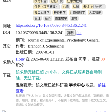
标题
执行职能
记忆广度
注意力控制
任务（项目管理）
心情
认知
考试（生物学）
社会心理学
神经科学
计算机科学
人工智能
管理
经济
古生物学
生物
https://doi.org/10.1037/0096-3445.136.2.241
网址
DOI
10.1037/0096-3445.136.2.241
doi
复制
期刊：Journal of Experimental Psychology: General
其它
作者：Brandon J. Schmeichel
出版日期：2007-01-01
Holly
在 2026-06-08 23:22:25 发布自
河南
，悬赏
30
求助人
积分
该求助完结已超 24 小时，文件已从服务器自动删
下载
除，无法下载。
温馨提示：该文献已被科研通
学术中心
收录，
前往
查看
科研通『学术中心』是文献索引库，收集文献的基本信息（如标题、摘
要、期刊、作者、被引量等），不提供下载功能。如需下载文献全文，
请通过文献求助获取。